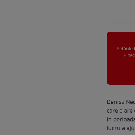
Setările
E nec
Denisa Nec
care o are 
în perioad
lucru a aju