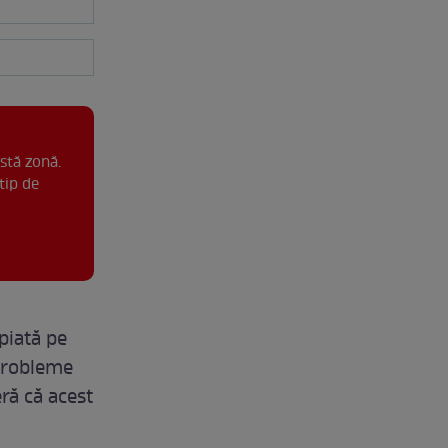
stă zonă.
tip de
piată pe
 probleme
ră că acest