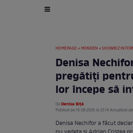
HOMEPAGE
»
MONDEN
»
SHOWBIZ INTER
Denisa Nechifor
pregătiți pentr
lor începe să in
Denisa Biță
De
.
Publicat pe 15.08.2025 la 22:14 Actualizat pe
Denisa Nechifor a făcut decla
nu vedeta și Adrian Cristea pr