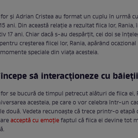
for și Adrian Cristea au format un cuplu în urmă c
5 ani. Din această relație a rezultat fiica lor, Rania, 
v 17 ani. Chiar dacă s-au despărțit, cei doi se înțele
entru creșterea fiicei lor, Rania, apărând ocazional
momente speciale din viața acesteia.
r începe să interacționeze cu băieți
or se bucură de timpul petrecut alături de fiica ei, 
niversarea acesteia, pe care o vor celebra într-un c
ele două. Vedeta recunoaște că trece printr-o etapă 
 care
acceptă cu emoție
faptul că fiica ei devine tot 
ă.