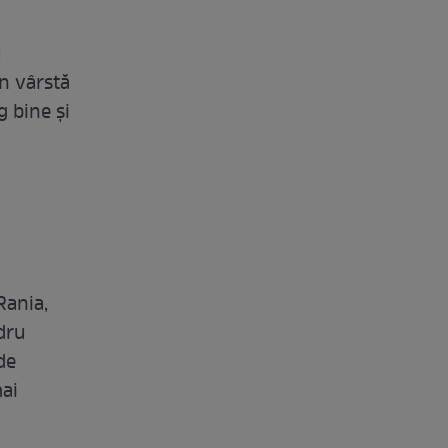
u
în vârstă
g bine și
i
Rania,
adru
de
mai