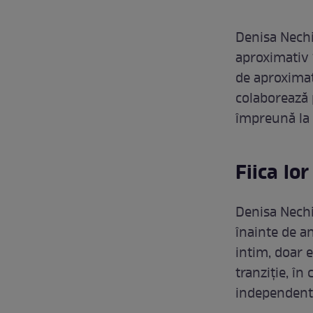
Denisa Nechi
aproximativ 1
de aproximati
colaborează p
împreună la 
Fiica lo
Denisa Nechif
înainte de a
intim, doar 
tranziție, în
independent