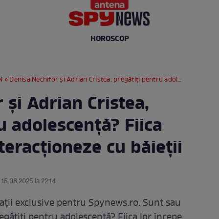
HOROSCOP
N
» Denisa Nechifor și Adrian Cristea, pregătiți pentru adolescență? Fiica lor începe să interacționeze cu băieții
 și Adrian Cristea,
u adolescență? Fiica
teracționeze cu băieții
 15.08.2025 la 22:14
rații exclusive pentru Spynews.ro. Sunt sau
egătiți pentru adolescență? Fiica lor începe