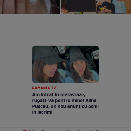
ROMANIA TV
Am intrat în metastaze,
rugaţi-vă pentru mine! Alina
Puşcău, un nou anunţ cu ochii
în lacrimi