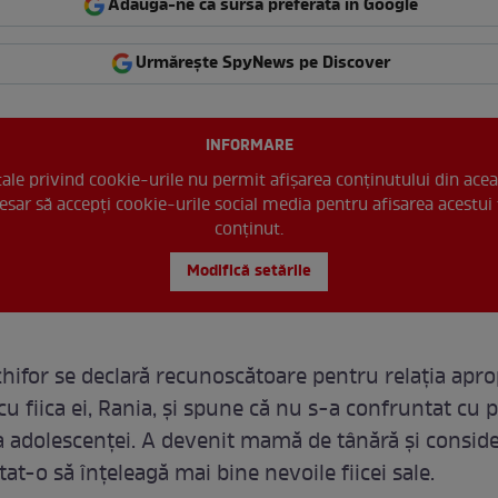
Adaugă-ne ca sursă preferată în Google
Urmărește SpyNews pe Discover
INFORMARE
 tale privind cookie-urile nu permit afișarea conținutului din acea
esar să accepți cookie-urile social media pentru afisarea acestui 
conținut.
Modifică setările
hifor se declară recunoscătoare pentru relația apro
cu fiica ei, Rania, și spune că nu s-a confruntat cu
a adolescenței. A devenit mamă de tânără și conside
tat-o să înțeleagă mai bine nevoile fiicei sale.