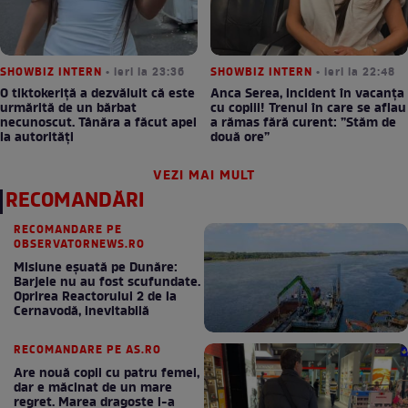
SHOWBIZ INTERN
• ieri la 23:36
SHOWBIZ INTERN
• ieri la 22:48
O tiktokeriță a dezvăluit că este
Anca Serea, incident în vacanța
urmărită de un bărbat
cu copiii! Trenul în care se aflau
necunoscut. Tânăra a făcut apel
a rămas fără curent: ”Stăm de
la autorități
două ore”
VEZI MAI MULT
RECOMANDĂRI
RECOMANDARE PE
OBSERVATORNEWS.RO
Misiune eșuată pe Dunăre:
Barjele nu au fost scufundate.
Oprirea Reactorului 2 de la
Cernavodă, inevitabilă
RECOMANDARE PE AS.RO
Are nouă copii cu patru femei,
dar e măcinat de un mare
regret. Marea dragoste l-a