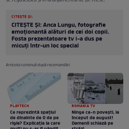
se regăsească și în aranjamentul de pe mese.
CITEȘTE ȘI:
CITEȘTE ȘI: Anca Lungu, fotografie
emoționantă alături de cei doi copii.
Fosta prezentatoare tv i-a dus pe
micuți într-un loc special
Articolul continuă după recomandări
PLAYTECH
ROMANIA TV
Ce reprezintă spaţiul
Ninge ca-n povești, la
de dinainte de 0 de pe
început de august!
rigle? Explicaţia la care
Oamenii schiază pe