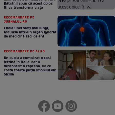
Bătrânii spun că acest obicei
îți va transforma viața
RECOMANDARE PE
JURNALUL.RO
Cheia unei vieți mai lungi,
ascunsă într-un organ ignorat
de medicină zeci de ani
RECOMANDARE PE A1.RO
Un cuplu a cumpărat o casă
ieftină în Italia, dar a
descoperit o capcană. De ce
costa foarte puțin imobilul din
Sicilia