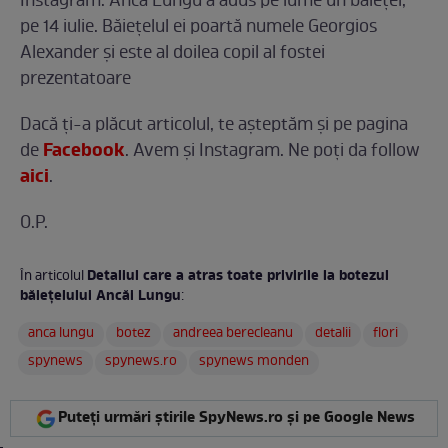
Instagram. Anca Lungu a adus pe lume un băiețel,
pe 14 iulie. Băiețelul ei poartă numele Georgios
Alexander și este al doilea copil al fostei
prezentatoare
Dacă ţi-a plăcut articolul, te aşteptăm şi pe pagina
Facebook
de
. Avem şi Instagram. Ne poţi da follow
aici
.
O.P.
Detaliul care a atras toate privirile la botezul
În articolul
băiețelului Ancăi Lungu
:
anca lungu
botez
andreea berecleanu
detalii
flori
spynews
spynews.ro
spynews monden
Puteți urmări știrile SpyNews.ro și pe Google News