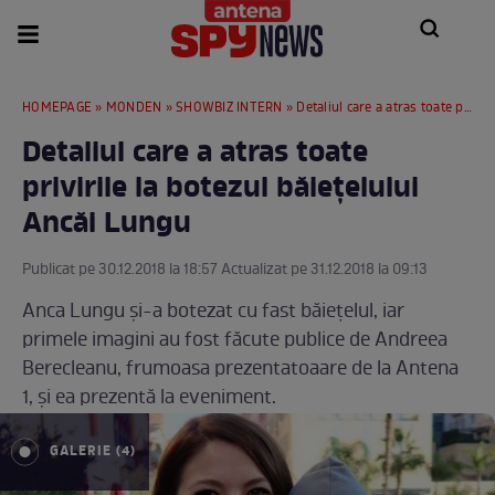
HOMEPAGE
»
MONDEN
»
SHOWBIZ INTERN
» Detaliul care a atras toate privirile la botezul băiețelului Ancăi Lungu
Detaliul care a atras toate
privirile la botezul băiețelului
Ancăi Lungu
Publicat pe 30.12.2018 la 18:57 Actualizat pe 31.12.2018 la 09:13
Anca Lungu şi-a botezat cu fast băieţelul, iar
primele imagini au fost făcute publice de Andreea
Berecleanu, frumoasa prezentatoaare de la Antena
1, şi ea prezentă la eveniment.
GALERIE (4)