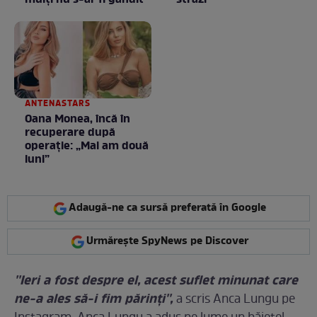
mulţi nu s-ar fi gândit
străzi
ANTENASTARS
Oana Monea, încă în
recuperare după
operație: „Mai am două
luni”
Adaugă-ne ca sursă preferată în Google
Urmărește SpyNews pe Discover
''Ieri a fost despre el, acest suflet minunat care
ne-a ales să-i fim părinți'',
a scris Anca Lungu pe