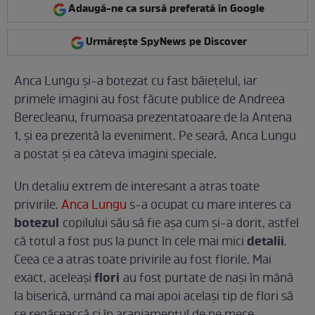
Adaugă-ne ca sursă preferată în Google
Urmărește SpyNews pe Discover
Anca Lungu şi-a botezat cu fast băieţelul, iar
primele imagini au fost făcute publice de Andreea
Berecleanu, frumoasa prezentatoaare de la Antena
1, şi ea prezentă la eveniment. Pe seară, Anca Lungu
a postat şi ea câteva imagini speciale.
Un detaliu extrem de interesant a atras toate
privirile.
Anca Lungu
s-a ocupat cu mare interes ca
botezul
copilului său să fie așa cum și-a dorit, astfel
detalii
că totul a fost pus la punct în cele mai mici
.
Ceea ce a atras toate privirile au fost florile. Mai
flori
exact, aceleași
au fost purtate de nași în mână
la biserică, urmând ca mai apoi același tip de flori să