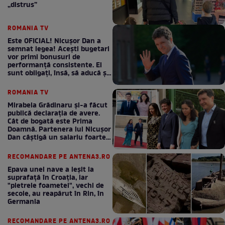
„distrus”
ROMANIA TV
Este OFICIAL! Nicușor Dan a
semnat legea! Acești bugetari
vor primi bonusuri de
performanță consistente. Ei
sunt obligați, însă, să aducă și
bani la bugetul de stat
ROMANIA TV
Mirabela Grădinaru și-a făcut
publică declarația de avere.
Cât de bogată este Prima
Doamnă. Partenera lui Nicușor
Dan câștigă un salariu foarte
bun în fiecare lună!
RECOMANDARE PE ANTENA3.RO
Epava unei nave a ieșit la
suprafață în Croația, iar
"pietrele foametei", vechi de
secole, au reapărut în Rin, în
Germania
RECOMANDARE PE ANTENA3.RO