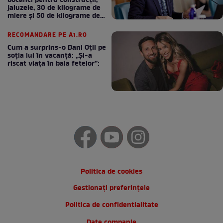
bocanci pentru construcții,
jaluzele, 30 de kilograme de
miere și 50 de kilograme de
cafea
RECOMANDARE PE A1.RO
Cum a surprins-o Dani Oțil pe
soția lui în vacanță: „Și-a
riscat viața în baia fetelor”:
Politica de cookies
Gestionați preferințele
Politica de confidentialitate
Date companie