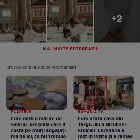
+2
MAI MULTE FOTOGRAFII
Articolul continuă după recomandări
PLAYTECH
ROMANIA TV
Cum obții o mărire de
Cum arată casa din
salariu. Greșeala care îi
Târgu Jiu a Niculinei
costă pe mulți angajați
Stoican. Loredana a
mii de lei, ce nu trebuie
fost în vizită și a rămas