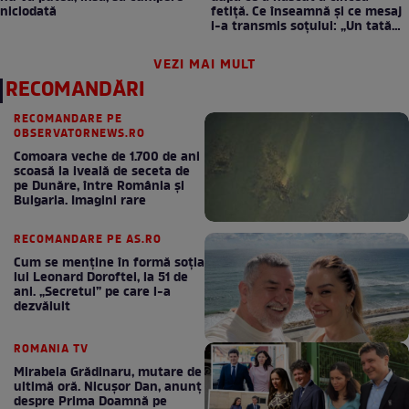
niciodată
fetiță. Ce înseamnă și ce mesaj
i-a transmis soțului: „Un tată
prezent schimbă totul”
VEZI MAI MULT
RECOMANDĂRI
RECOMANDARE PE
OBSERVATORNEWS.RO
Comoara veche de 1.700 de ani
scoasă la iveală de seceta de
pe Dunăre, între România şi
Bulgaria. Imagini rare
RECOMANDARE PE AS.RO
Cum se menţine în formă soţia
lui Leonard Doroftei, la 51 de
ani. „Secretul” pe care l-a
dezvăluit
ROMANIA TV
Mirabela Grădinaru, mutare de
ultimă oră. Nicuşor Dan, anunţ
despre Prima Doamnă pe