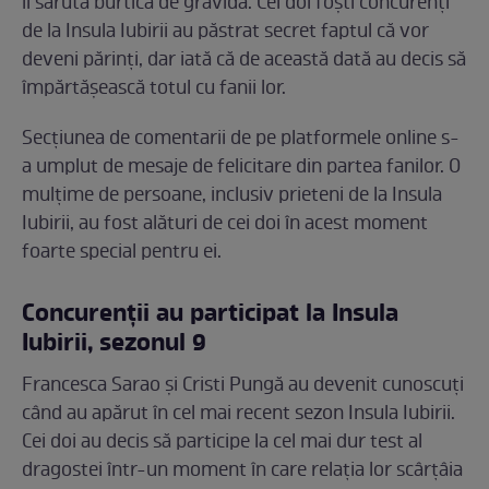
îi sărută burtica de gravidă. Cei doi foști concurenți
de la Insula Iubirii au păstrat secret faptul că vor
deveni părinți, dar iată că de această dată au decis să
împărtășească totul cu fanii lor.
Secțiunea de comentarii de pe platformele online s-
a umplut de mesaje de felicitare din partea fanilor. O
mulțime de persoane, inclusiv prieteni de la Insula
Iubirii, au fost alături de cei doi în acest moment
foarte special pentru ei.
Concurenții au participat la Insula
Iubirii, sezonul 9
Francesca Sarao și Cristi Pungă au devenit cunoscuți
când au apărut în cel mai recent sezon Insula Iubirii.
Cei doi au decis să participe la cel mai dur test al
dragostei într-un moment în care relația lor scârțâia