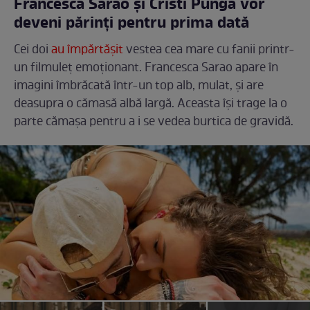
Francesca Sarao și Cristi Pungă vor
deveni părinți pentru prima dată
Cei doi
au împărtășit
vestea cea mare cu fanii printr-
un filmuleț emoționant. Francesca Sarao apare în
imagini îmbrăcată într-un top alb, mulat, și are
deasupra o cămasă albă largă. Aceasta își trage la o
parte cămașa pentru a i se vedea burtica de gravidă.