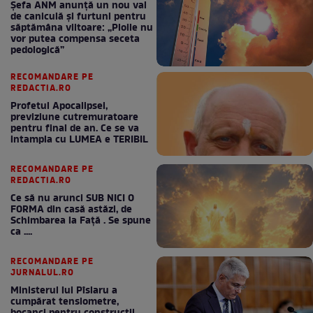
Șefa ANM anunță un nou val
de caniculă și furtuni pentru
săptămâna viitoare: „Ploile nu
vor putea compensa seceta
pedologică”
RECOMANDARE PE
REDACTIA.RO
Profetul Apocalipsei,
previziune cutremuratoare
pentru final de an. Ce se va
intampla cu LUMEA e TERIBIL
RECOMANDARE PE
REDACTIA.RO
Ce să nu arunci SUB NICI O
FORMA din casă astăzi, de
Schimbarea la Față . Se spune
ca ....
RECOMANDARE PE
JURNALUL.RO
Ministerul lui Pîslaru a
cumpărat tensiometre,