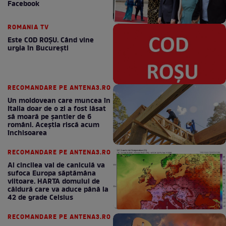
Facebook
ROMANIA TV
Este COD ROŞU. Când vine
urgia în Bucureşti
RECOMANDARE PE ANTENA3.RO
Un moldovean care muncea în
Italia doar de o zi a fost lăsat
să moară pe şantier de 6
români. Aceștia riscă acum
închisoarea
RECOMANDARE PE ANTENA3.RO
Al cincilea val de caniculă va
sufoca Europa săptămâna
viitoare. HARTA domului de
căldură care va aduce până la
42 de grade Celsius
RECOMANDARE PE ANTENA3.RO