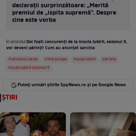
declarații surprinzătoare: „Merită
premiul de „ispita supremă”. Despre
cine este vorba
Doi foști concurenți de la Insula Iubirii, sezonul 9,
În articolul
vor deveni părinți! Cum au anunțat sarcina
:
francesca sarao
crinti punga
insula iubirii
sarcina
insula iubirii sezonul 9
Puteți urmări știrile SpyNews.ro și pe Google News
ȘTIRI