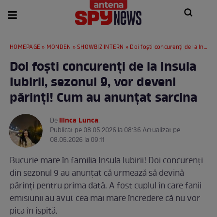
HOMEPAGE
»
MONDEN
»
SHOWBIZ INTERN
» Doi foști concurenți de la Insula Iubirii, sezonul 9, vor deveni părinți! Cum au anunțat sarcina
Doi foști concurenți de la Insula
Iubirii, sezonul 9, vor deveni
părinți! Cum au anunțat sarcina
Ilinca Lunca
De
.
Publicat pe 08.05.2026 la 08:36 Actualizat pe
08.05.2026 la 09:11
Bucurie mare în familia Insula Iubirii! Doi concurenți
din sezonul 9 au anunțat că urmează să devină
părinți pentru prima dată. A fost cuplul în care fanii
emisiunii au avut cea mai mare încredere că nu vor
pica în ispită.