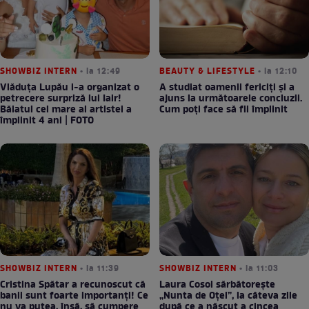
SHOWBIZ INTERN
• la 12:49
BEAUTY & LIFESTYLE
• la 12:10
Vlăduța Lupău i-a organizat o
A studiat oamenii fericiți și a
petrecere surpriză lui Iair!
ajuns la următoarele concluzii.
Băiatul cel mare al artistei a
Cum poți face să fii împlinit
împlinit 4 ani | FOTO
SHOWBIZ INTERN
• la 11:39
SHOWBIZ INTERN
• la 11:03
Cristina Spătar a recunoscut că
Laura Cosoi sărbătorește
banii sunt foarte importanți! Ce
„Nunta de Oțel”, la câteva zile
nu va putea, însă, să cumpere
după ce a născut a cincea