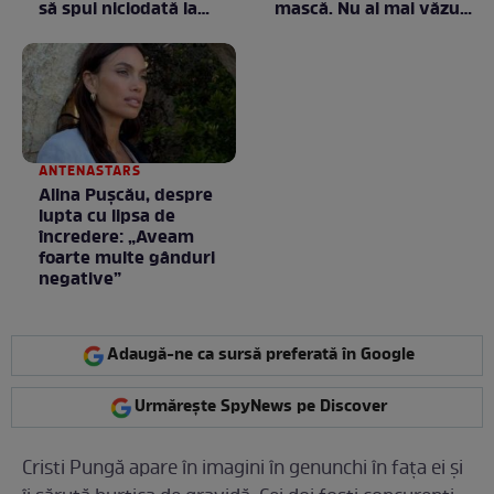
să spui niciodată la
mască. Nu ai mai văzut
negociere
la nimeni așa ceva:
Fără cuvinte / VIDEO
ANTENASTARS
Alina Pușcău, despre
lupta cu lipsa de
încredere: „Aveam
foarte multe gânduri
negative”
Adaugă-ne ca sursă preferată în Google
Urmărește SpyNews pe Discover
Cristi Pungă apare în imagini în genunchi în fața ei și