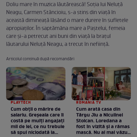
Doliu mare în muzica lăutărească! Soția lui Neluță
Neagu, Carmen Stăncioiu, s-a stins din viață în
această dimineață lâsând o mare durere în sufletele
apropiaților. În saptămâna mare a Paștelui, femeia
care și-a petrecut ani buni din viață la brațul
lăutarului Neluță Neagu, a trecut în neființă.
Articolul continuă după recomandări
PLAYTECH
ROMANIA TV
Cum obții o mărire de
Cum arată casa din
salariu. Greșeala care îi
Târgu Jiu a Niculinei
costă pe mulți angajați
Stoican. Loredana a
mii de lei, ce nu trebuie
fost în vizită și a rămas
să spui niciodată la
mască. Nu ai mai văzut