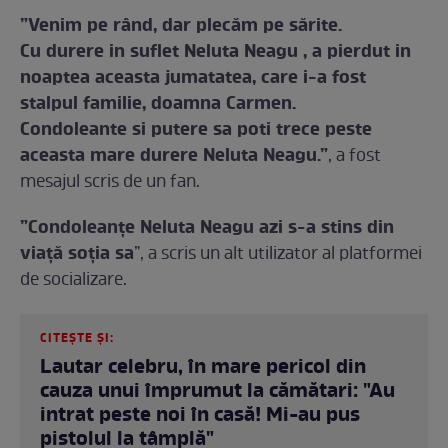
”Venim pe rând, dar plecăm pe sărite.
Cu durere in suflet Neluta Neagu , a pierdut in
noaptea aceasta jumatatea, care i-a fost
stalpul familie, doamna Carmen.
Condoleante si putere sa poti trece peste
aceasta mare durere Neluta Neagu.”
, a fost
mesajul scris de un fan.
”Condoleanțe Neluta Neagu azi s-a stins din
viață soția sa
”, a scris un alt utilizator al platformei
de socializare.
CITEȘTE ȘI:
Lautar celebru, în mare pericol din
cauza unui împrumut la cămătari: "Au
intrat peste noi în casă! Mi-au pus
pistolul la tâmplă"