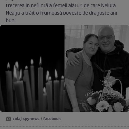
trecerea în neființă a femeii alături de care Neluță
Neagu a trăit o frumoasă poveste de dragoste ani
buni.
colaj spynews / facebook