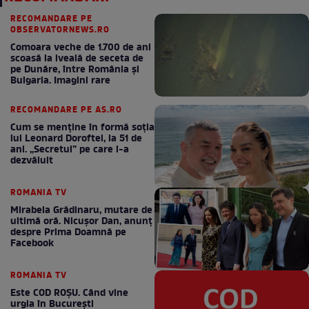
RECOMANDARE PE
OBSERVATORNEWS.RO
Comoara veche de 1.700 de ani
scoasă la iveală de seceta de
pe Dunăre, între România şi
Bulgaria. Imagini rare
RECOMANDARE PE AS.RO
Cum se menţine în formă soţia
lui Leonard Doroftei, la 51 de
ani. „Secretul” pe care l-a
dezvăluit
ROMANIA TV
Mirabela Grădinaru, mutare de
ultimă oră. Nicuşor Dan, anunţ
despre Prima Doamnă pe
Facebook
ROMANIA TV
Este COD ROŞU. Când vine
urgia în Bucureşti