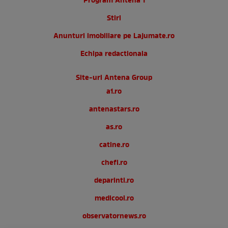
Program Antena 1
Stiri
Anunturi imobiliare pe Lajumate.ro
Echipa redactionala
Site-uri Antena Group
a1.ro
antenastars.ro
as.ro
catine.ro
chefi.ro
deparinti.ro
medicool.ro
observatornews.ro