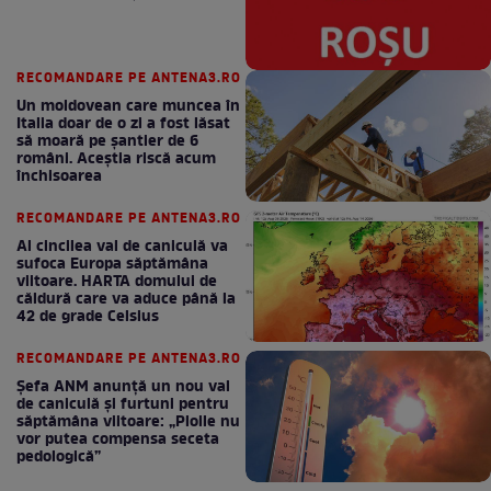
RECOMANDARE PE ANTENA3.RO
Un moldovean care muncea în
Italia doar de o zi a fost lăsat
să moară pe şantier de 6
români. Aceștia riscă acum
închisoarea
RECOMANDARE PE ANTENA3.RO
Al cincilea val de caniculă va
sufoca Europa săptămâna
viitoare. HARTA domului de
căldură care va aduce până la
42 de grade Celsius
RECOMANDARE PE ANTENA3.RO
Șefa ANM anunță un nou val
de caniculă și furtuni pentru
săptămâna viitoare: „Ploile nu
vor putea compensa seceta
pedologică”