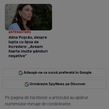
negociere
la nimeni așa ceva:
Fără cuvinte / VIDEO
ANTENASTARS
Alina Pușcău, despre
lupta cu lipsa de
încredere: „Aveam
foarte multe gânduri
negative”
Adaugă-ne ca sursă preferată în Google
Urmărește SpyNews pe Discover
Pe pagina de facebook a artistulul au apărut
numeroase mesaje de condoleanțe.