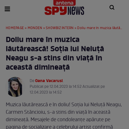
HOMEPAGE
»
MONDEN
»
SHOWBIZ INTERN
» Doliu mare în muzica lăutărească! Soția lui Neluță Neagu s-a stins din viață în această dimineață
Doliu mare în muzica
lăutărească! Soția lui Neluță
Neagu s-a stins din viață în
această dimineață
Oana Vacarusi
De
.
Publicat pe 12.04.2023 la 14:52 Actualizat pe
12.04.2023 la 14:52
Muzica lăutărească e în doliu! Soția lui Neluță Neagu,
Carmen Stăncioiu, s-a stins din viață în această
dimineață. Mesajele de condoleanțe apărute pe
pagina de socializare a celebrului artist confirmă