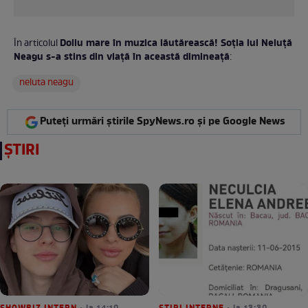
Doliu mare în muzica lăutărească! Soția lui Neluță
În articolul
Neagu s-a stins din viață în această dimineață
:
neluta neagu
Puteți urmări știrile SpyNews.ro și pe Google News
ȘTIRI