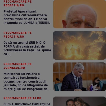
RECOMANDARE PE
REDACTIA.RO
Profetul Apocalipsei,
previziune cutremuratoare
pentru final de an. Ce se va
intampla cu LUMEA e TERIBIL
RECOMANDARE PE
REDACTIA.RO
Ce să nu arunci SUB NICI O
FORMA din casă astăzi, de
Schimbarea la Față . Se spune
ca ....
RECOMANDARE PE
JURNALUL.RO
Ministerul lui Pîslaru a
cumpărat tensiometre,
bocanci pentru construcții,
jaluzele, 30 de kilograme de
miere și 50 de kilograme de
cafea
RECOMANDARE PE A1.RO
Cum a surprins-o Dani Oțil pe