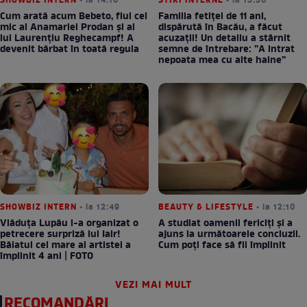
SHOWBIZ INTERN
• la 14:10
STIRI INTERNE
• la 13:30
Cum arată acum Bebeto, fiul cel
Familia fetiței de 11 ani,
mic al Anamariei Prodan și al
dispărută în Bacău, a făcut
lui Laurențiu Reghecampf! A
acuzații! Un detaliu a stârnit
devenit bărbat în toată regula
semne de întrebare: ”A intrat
nepoata mea cu alte haine”
SHOWBIZ INTERN
• la 12:49
BEAUTY & LIFESTYLE
• la 12:10
Vlăduța Lupău i-a organizat o
A studiat oamenii fericiți și a
petrecere surpriză lui Iair!
ajuns la următoarele concluzii.
Băiatul cel mare al artistei a
Cum poți face să fii împlinit
împlinit 4 ani | FOTO
VEZI MAI MULT
RECOMANDĂRI