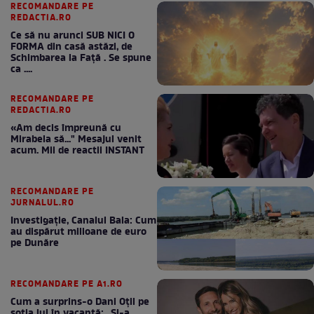
RECOMANDARE PE
REDACTIA.RO
Ce să nu arunci SUB NICI O
FORMA din casă astăzi, de
Schimbarea la Față . Se spune
ca ....
RECOMANDARE PE
REDACTIA.RO
«Am decis împreună cu
Mirabela să..." Mesajul venit
acum. Mii de reactii INSTANT
RECOMANDARE PE
JURNALUL.RO
Investigație, Canalul Bala: Cum
au dispărut milioane de euro
pe Dunăre
RECOMANDARE PE A1.RO
Cum a surprins-o Dani Oțil pe
soția lui în vacanță: „Și-a