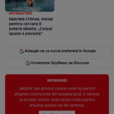
ANTENASTARS
Gabriela Cristea, mesaj
pentru cei care îi
judecă silueta: „Corpul
spune o poveste”
Adaugă-ne ca sursă preferată în Google
Urmărește SpyNews pe Discover
INFORMARE
Setările tale privind cookie-urile nu permit
afișarea conținutului din această zonă. E necesar
să accepți cookie-urile social media pentru
afisarea acestui tip de conținut.