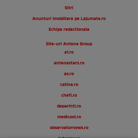
Stiri
Anunturi imobiliare pe Lajumate.ro
Echipa redactionala
Site-uri Antena Group
a1.ro
antenastars.ro
as.ro
catine.ro
chefi.ro
deparinti.ro
medicool.ro
observatornews.ro