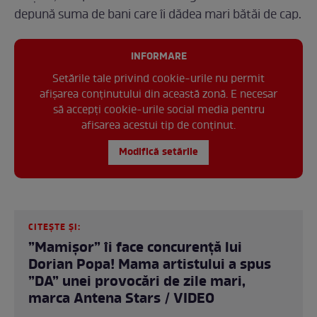
depună suma de bani care îi dădea mari bătăi de cap.
INFORMARE
Setările tale privind cookie-urile nu permit
afișarea conținutului din această zonă. E necesar
să accepți cookie-urile social media pentru
afisarea acestui tip de conținut.
Modifică setările
CITEȘTE ȘI:
”Mamișor” îi face concurență lui
Dorian Popa! Mama artistului a spus
”DA” unei provocări de zile mari,
marca Antena Stars / VIDEO