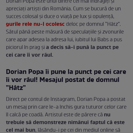
Dorian Popa este unul dintre cei mai îndrăgiți și
apreciați artiști din România. Cum se bucură de un
succes colosal și duce o viață pe lux și opulență,
gurile rele nu-l ocolesc
deloc pe domnul ”Hâtz”.
Sătul până peste măsură de speculațiile și zvonurile
care apar adesea la adresa lui, iubitul lui Babs a pus
a decis să-i pună la punct pe
piciorul în prag și
cei care îi vor răul.
Dorian Popa îi pune la punct pe cei care
îi vor răul! Mesajul postat de domnul
”Hâtz”
Direct pe contul de Instagram, Dorian Popa a postat
un mesaj prin care le-a închis gura tuturor celor care
nu
îl calcă pe coadă. Artistul este de părere că
trebuie să demonstreze nimănui faptul că este
cel mai bun
, lăsându-i pe cei din mediul online să