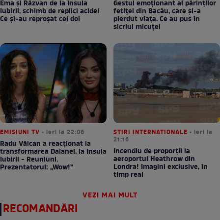
Ema și Răzvan de la Insula
Gestul emoționant al părinților
Iubirii, schimb de replici acide!
fetiței din Bacău, care și-a
Ce și-au reproșat cei doi
pierdut viața. Ce au pus în
sicriul micuței
EMISIUNI TV
• ieri la 22:06
STIRI INTERNATIONALE
• ieri la
21:16
Radu Vâlcan a reacționat la
Incendiu de proporții la
transformarea Daianei, la Insula
aeroportul Heathrow din
Iubirii - Reuniuni.
Londra! Imagini exclusive, în
Prezentatorul: „Wow!”
timp real
VEZI MAI MULT
RECOMANDĂRI