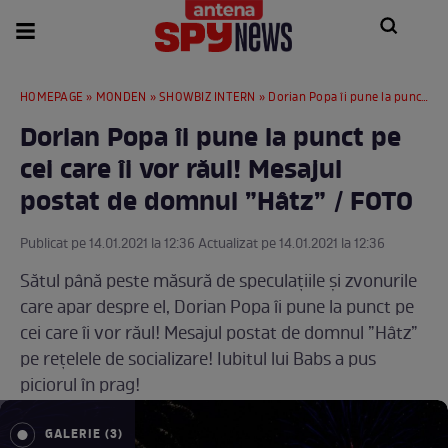
HOMEPAGE
»
MONDEN
»
SHOWBIZ INTERN
» Dorian Popa îi pune la punct pe cei care îi vor răul! Mesajul postat de domnul ”Hâtz” / FOTO
Dorian Popa îi pune la punct pe
cei care îi vor răul! Mesajul
postat de domnul ”Hâtz” / FOTO
Publicat pe 14.01.2021 la 12:36 Actualizat pe 14.01.2021 la 12:36
Sătul până peste măsură de speculațiile și zvonurile
care apar despre el, Dorian Popa îi pune la punct pe
cei care îi vor răul! Mesajul postat de domnul ”Hâtz”
pe rețelele de socializare! Iubitul lui Babs a pus
piciorul în prag!
GALERIE (3)