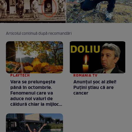
Articolul continuă după recomandări
PLAYTECH
ROMANIA TV
Vara se prelungeşte
Anunţul şoc al zilei!
până în octombrie.
Puţini ştiau că are
Fenomenul care va
cancer
aduce noi valuri de
căldură chiar la mijlocul
toamnei