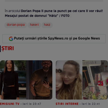
Dorian Popa îi pune la punct pe cei care îi vor răul!
În articolul
Mesajul postat de domnul ”Hâtz” / FOTO
:
dorian popa
hateri
hatz
Puteți urmări știrile SpyNews.ro și pe Google News
ȘTIRI
EMISIUNI TV
• ieri la 23:47
STIRI INTERNE
• ieri la 22:41