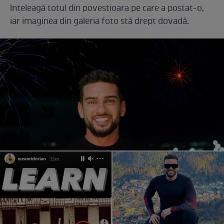
înțeleagă totul din povestioara pe care a postat-o,
iar imaginea din galeria foto stă drept dovadă.