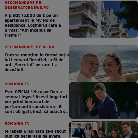
RECOMANDARE PE
OBSERVATORNEWS.RO
A plătit 75.000 de € pe un
apartament la My Home
Residence. Coşmarul care a
urmat: "Am început să
tremur"
RECOMANDARE PE AS.RO
Cum se menţine în formă soţia
lui Leonard Doroftei, la 51 de
ani. „Secretul” pe care l-a
dezvăluit
ROMANIA TV
Este OFICIAL! Nicușor Dan a
semnat legea! Acești bugetari
vor primi bonusuri de
performanță consistente. Ei
sunt obligați, însă, să aducă și
bani la bugetul de stat
ROMANIA TV
Mirabela Grădinaru și-a făcut
publică declarația de avere.