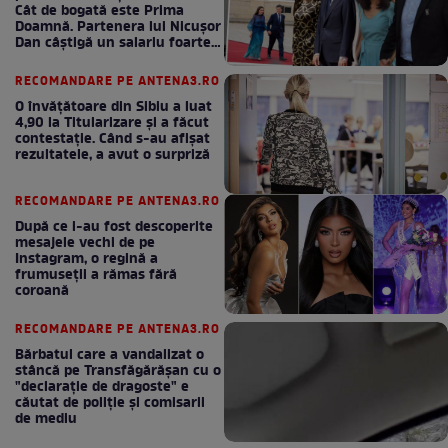
Cât de bogată este Prima
Doamnă. Partenera lui Nicușor
Dan câștigă un salariu foarte
bun în fiecare lună!
RECOMANDARE PE ANTENA3.RO
O învățătoare din Sibiu a luat
4,90 la Titularizare și a făcut
contestație. Când s-au afișat
rezultatele, a avut o surpriză
RECOMANDARE PE ANTENA3.RO
După ce i-au fost descoperite
mesajele vechi de pe
Instagram, o regină a
frumuseții a rămas fără
coroană
RECOMANDARE PE ANTENA3.RO
Bărbatul care a vandalizat o
stâncă pe Transfăgărășan cu o
"declaraţie de dragoste" e
căutat de poliție și comisarii
de mediu