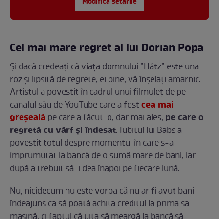
Modifică setările
Cel mai mare regret al lui Dorian Popa
Și dacă credeați că viața domnului ”Hâtz” este una
roz și lipsită de regrete, ei bine, vă înșelați amarnic.
Artistul a povestit în cadrul unui filmuleț de pe
cea mai
canalul său de YouTube care a fost
greșeală
pe care o
pe care a făcut-o, dar mai ales,
regretă cu vârf și îndesat
. Iubitul lui Babs a
povestit totul despre momentul în care s-a
împrumutat la bancă de o sumă mare de bani, iar
după a trebuit să-i dea înapoi pe fiecare lună.
Nu, nicidecum nu este vorba că nu ar fi avut bani
îndeajuns ca să poată achita creditul la prima sa
mașină, ci faptul că uita să meargă la bancă să