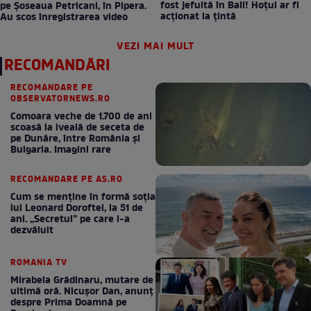
fost jefuită în Bali! Hoțul ar fi
pe Șoseaua Petricani, în Pipera.
acționat la țintă
Au scos înregistrarea video
VEZI MAI MULT
RECOMANDĂRI
RECOMANDARE PE
OBSERVATORNEWS.RO
Comoara veche de 1.700 de ani
scoasă la iveală de seceta de
pe Dunăre, între România şi
Bulgaria. Imagini rare
RECOMANDARE PE AS.RO
Cum se menţine în formă soţia
lui Leonard Doroftei, la 51 de
ani. „Secretul” pe care l-a
dezvăluit
ROMANIA TV
Mirabela Grădinaru, mutare de
ultimă oră. Nicuşor Dan, anunţ
despre Prima Doamnă pe