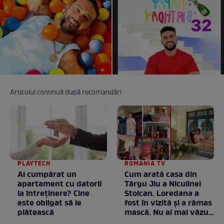
Articolul continuă după recomandări
PLAYTECH
ROMANIA TV
Ai cumpărat un
Cum arată casa din
apartament cu datorii
Târgu Jiu a Niculinei
la întreținere? Cine
Stoican. Loredana a
este obligat să le
fost în vizită și a rămas
plătească
mască. Nu ai mai văzut
la nimeni așa ceva: