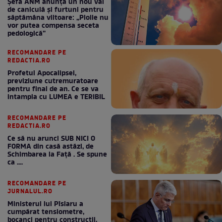
Șefa ANM anunță un nou val
de caniculă și furtuni pentru
săptămâna viitoare: „Ploile nu
vor putea compensa seceta
pedologică”
RECOMANDARE PE
REDACTIA.RO
Profetul Apocalipsei,
previziune cutremuratoare
pentru final de an. Ce se va
intampla cu LUMEA e TERIBIL
RECOMANDARE PE
REDACTIA.RO
Ce să nu arunci SUB NICI O
FORMA din casă astăzi, de
Schimbarea la Față . Se spune
ca ....
RECOMANDARE PE
JURNALUL.RO
Ministerul lui Pîslaru a
cumpărat tensiometre,
bocanci pentru construcții,