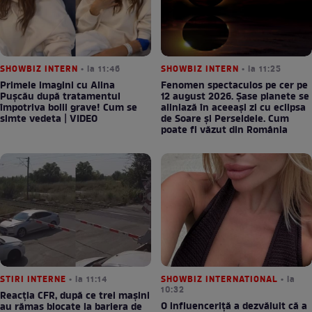
SHOWBIZ INTERN
• la 11:46
SHOWBIZ INTERN
• la 11:25
Primele imagini cu Alina
Fenomen spectaculos pe cer pe
Pușcău după tratamentul
12 august 2026. Șase planete se
împotriva bolii grave! Cum se
aliniază în aceeași zi cu eclipsa
simte vedeta | VIDEO
de Soare și Perseidele. Cum
poate fi văzut din România
STIRI INTERNE
• la 11:14
SHOWBIZ INTERNATIONAL
• la
10:32
Reacția CFR, după ce trei mașini
O influenceriță a dezvăluit că a
au rămas blocate la bariera de