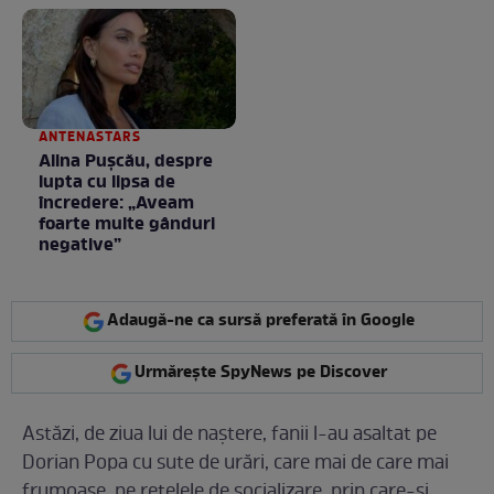
Fără cuvinte / VIDEO
ANTENASTARS
Alina Pușcău, despre
lupta cu lipsa de
încredere: „Aveam
foarte multe gânduri
negative”
Adaugă-ne ca sursă preferată în Google
Urmărește SpyNews pe Discover
Astăzi, de ziua lui de naștere, fanii l-au asaltat pe
Dorian Popa cu sute de urări, care mai de care mai
frumoase, pe rețelele de socializare, prin care-și