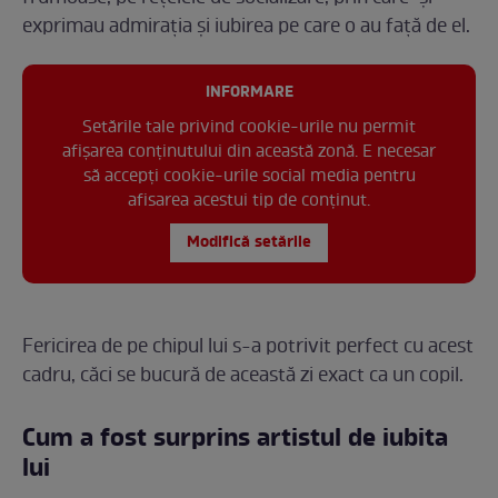
exprimau admirația și iubirea pe care o au față de el.
INFORMARE
Setările tale privind cookie-urile nu permit
afișarea conținutului din această zonă. E necesar
să accepți cookie-urile social media pentru
afisarea acestui tip de conținut.
Modifică setările
Fericirea de pe chipul lui s-a potrivit perfect cu acest
cadru, căci se bucură de această zi exact ca un copil.
Cum a fost surprins artistul de iubita
lui