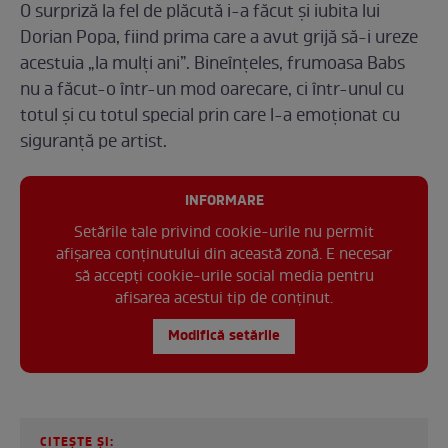
O surpriză la fel de plăcută i-a făcut și iubita lui
Dorian Popa, fiind prima care a avut grijă să-i ureze
acestuia „la mulți ani”. Bineînțeles, frumoasa Babs
nu a făcut-o într-un mod oarecare, ci într-unul cu
totul și cu totul special prin care l-a emoționat cu
siguranță pe artist.
INFORMARE
Setările tale privind cookie-urile nu permit
afișarea conținutului din această zonă. E necesar
să accepți cookie-urile social media pentru
afisarea acestui tip de conținut.
Modifică setările
CITEȘTE ȘI: