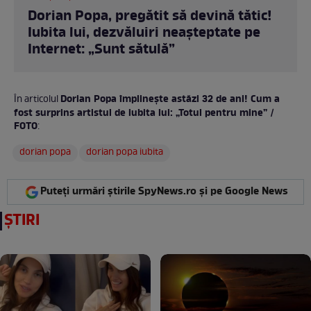
Dorian Popa, pregătit să devină tătic!
Iubita lui, dezvăluiri neașteptate pe
Internet: „Sunt sătulă”
Dorian Popa împlinește astăzi 32 de ani! Cum a
În articolul
fost surprins artistul de iubita lui: „Totul pentru mine” /
FOTO
:
dorian popa
dorian popa iubita
Puteți urmări știrile SpyNews.ro și pe Google News
ȘTIRI