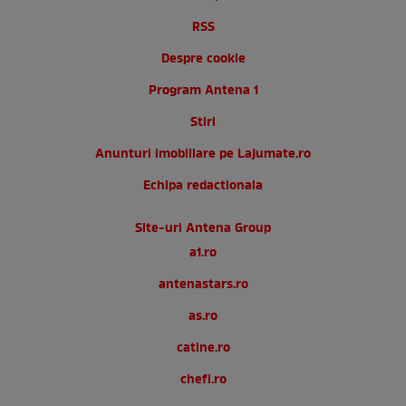
RSS
Despre cookie
Program Antena 1
Stiri
Anunturi imobiliare pe Lajumate.ro
Echipa redactionala
Site-uri Antena Group
a1.ro
antenastars.ro
as.ro
catine.ro
chefi.ro