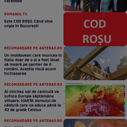
Facebook
ROMANIA TV
Este COD ROŞU. Când vine
urgia în Bucureşti
RECOMANDARE PE ANTENA3.RO
Un moldovean care muncea în
Italia doar de o zi a fost lăsat
să moară pe şantier de 6
români. Aceștia riscă acum
închisoarea
RECOMANDARE PE ANTENA3.RO
Al cincilea val de caniculă va
sufoca Europa săptămâna
viitoare. HARTA domului de
căldură care va aduce până la
42 de grade Celsius
RECOMANDARE PE ANTENA3.RO