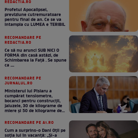
REDACTIA.RO
Profetul Apocalipsei,
previziune cutremuratoare
pentru final de an. Ce se va
intampla cu LUMEA e TERIBIL
RECOMANDARE PE
REDACTIA.RO
Ce să nu arunci SUB NICI O
FORMA din casă astăzi, de
Schimbarea la Față . Se spune
ca ....
RECOMANDARE PE
JURNALUL.RO
Ministerul lui Pîslaru a
cumpărat tensiometre,
bocanci pentru construcții,
jaluzele, 30 de kilograme de
miere și 50 de kilograme de
cafea
RECOMANDARE PE A1.RO
Cum a surprins-o Dani Oțil pe
soția lui în vacanță: „Și-a