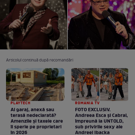
Articolul continuă după recomandări
PLAYTECH
ROMANIA TV
Ai garaj, anexă sau
FOTO EXCLUSIV.
terasă nedeclarată?
Andreea Esca şi Cabral,
Amenzile și taxele care
împreună la UNTOLD,
îi sperie pe proprietari
sub privirile sexy ale
în 2026
Andreei Ibacka