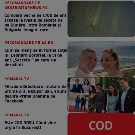
RECOMANDARE PE
OBSERVATORNEWS.RO
Comoara veche de 1.700 de ani
scoasă la iveală de seceta de
pe Dunăre, între România şi
Bulgaria. Imagini rare
RECOMANDARE PE AS.RO
Cum se menţine în formă soţia
lui Leonard Doroftei, la 51 de
ani. „Secretul” pe care l-a
dezvăluit
ROMANIA TV
Mirabela Grădinaru, mutare de
ultimă oră. Nicuşor Dan, anunţ
despre Prima Doamnă pe
Facebook
ROMANIA TV
Este COD ROŞU. Când vine
urgia în Bucureşti