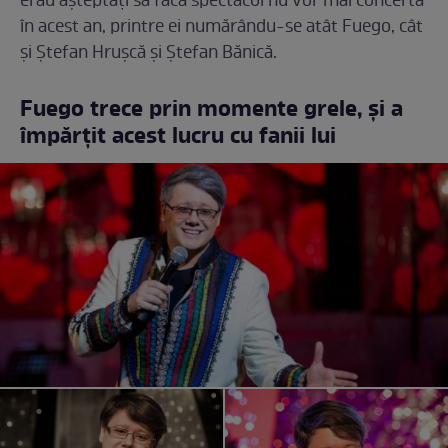
erau așteptați să facă spectacol nu vor mai concerta
în acest an, printre ei numărându-se atât Fuego, cât
și Ștefan Hrușcă și Ștefan Bănică.
Fuego trece prin momente grele, și a
împărțit acest lucru cu fanii lui