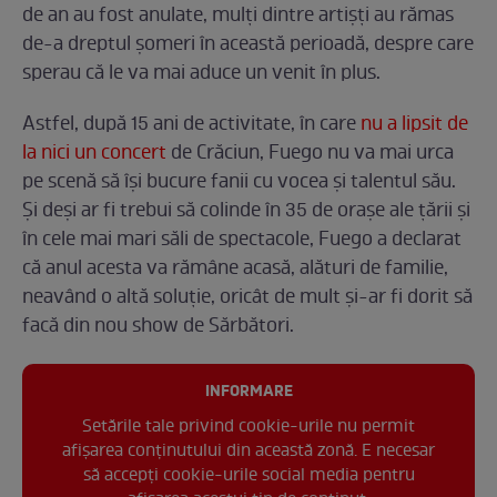
de an au fost anulate, mulți dintre artișți au rămas
de-a dreptul șomeri în această perioadă, despre care
sperau că le va mai aduce un venit în plus.
Astfel, după 15 ani de activitate, în care
nu a lipsit de
la nici un concert
de Crăciun, Fuego nu va mai urca
pe scenă să își bucure fanii cu vocea și talentul său.
Și deși ar fi trebui să colinde în 35 de orașe ale țării și
în cele mai mari săli de spectacole, Fuego a declarat
că anul acesta va rămâne acasă, alături de familie,
neavând o altă soluție, oricât de mult și-ar fi dorit să
facă din nou show de Sărbători.
INFORMARE
Setările tale privind cookie-urile nu permit
afișarea conținutului din această zonă. E necesar
să accepți cookie-urile social media pentru