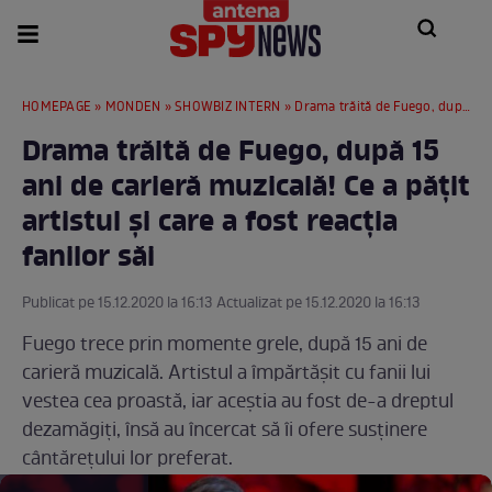
HOMEPAGE
»
MONDEN
»
SHOWBIZ INTERN
» Drama trăită de Fuego, după 15 ani de carieră muzicală! Ce a pățit artistul și care a fost reacția fanilor săi
Drama trăită de Fuego, după 15
ani de carieră muzicală! Ce a pățit
artistul și care a fost reacția
fanilor săi
Publicat pe 15.12.2020 la 16:13 Actualizat pe 15.12.2020 la 16:13
Fuego trece prin momente grele, după 15 ani de
carieră muzicală. Artistul a împărtășit cu fanii lui
vestea cea proastă, iar aceștia au fost de-a dreptul
dezamăgiți, însă au încercat să îi ofere susținere
cântărețului lor preferat.