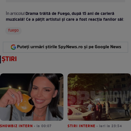
Drama trăită de Fuego, după 15 ani de carieră
În articolul
muzicală! Ce a pățit artistul și care a fost reacția fanilor săi
:
fuego
Puteți urmări știrile SpyNews.ro și pe Google News
ȘTIRI
SHOWBIZ INTERN
• la 00:07
STIRI INTERNE
• ieri la 23:54