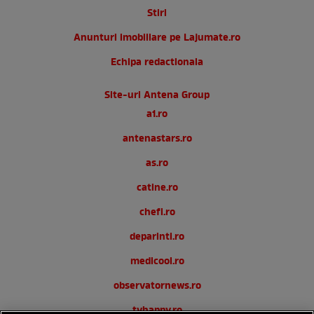
Stiri
Anunturi imobiliare pe Lajumate.ro
Echipa redactionala
Site-uri Antena Group
a1.ro
antenastars.ro
as.ro
catine.ro
chefi.ro
deparinti.ro
medicool.ro
observatornews.ro
tvhappy.ro