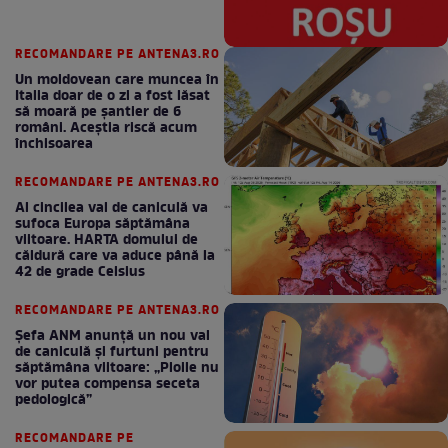
RECOMANDARE PE ANTENA3.RO
Un moldovean care muncea în
Italia doar de o zi a fost lăsat
să moară pe şantier de 6
români. Aceștia riscă acum
închisoarea
RECOMANDARE PE ANTENA3.RO
Al cincilea val de caniculă va
sufoca Europa săptămâna
viitoare. HARTA domului de
căldură care va aduce până la
42 de grade Celsius
RECOMANDARE PE ANTENA3.RO
Șefa ANM anunță un nou val
de caniculă și furtuni pentru
săptămâna viitoare: „Ploile nu
vor putea compensa seceta
pedologică”
RECOMANDARE PE