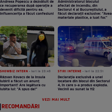
Andreea Popescu a dezvăluit de
Administratorul blocului
ce recuperarea după operație a
afectat de incendiu, din
devenit dificilă pentru ea.
Sectorul 4 al Bucureștiului, a
Influencerița a făcut confesiuni
făcut declarații exclusive: ”Avea
materiale plastice, a luat foc”
SHOWBIZ INTERN
• ieri la 23:46
STIRI INTERNE
• ieri la 22:51
Răzvan Kovacs de la Insula
Declarația exclusivă a unei
Iubirii a făcut un anunț
locatare din blocul din Sectorul
important! Are legătura cu
4, în care s-a produs explozia.
iubita lui: "A spus da!"
Vecinii au sunat la 112
VEZI MAI MULT
RECOMANDĂRI