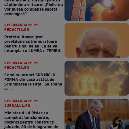
de caniculă și furtuni pentru
săptămâna viitoare: „Ploile nu
vor putea compensa seceta
pedologică”
RECOMANDARE PE
REDACTIA.RO
Profetul Apocalipsei,
previziune cutremuratoare
pentru final de an. Ce se va
intampla cu LUMEA e TERIBIL
RECOMANDARE PE
REDACTIA.RO
Ce să nu arunci SUB NICI O
FORMA din casă astăzi, de
Schimbarea la Față . Se spune
ca ....
RECOMANDARE PE
JURNALUL.RO
Ministerul lui Pîslaru a
cumpărat tensiometre,
bocanci pentru construcții,
jaluzele, 30 de kilograme de