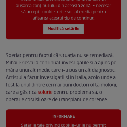
afișarea conținutului din această zonă. E necesar
să accepți cookie-urile social media pentru
afisarea acestui tip de conținut.
Modifică setările
Speriat pentru faptul că situația nu se remediază,
Mihai Priescu a continuat investigațile și a ajuns pe
mâna unui alt medic care i-a pus un alt diagnostic.
Artistul a făcut investigații și în Italia, acolo unde a
fost la unul dintre cei mai buni doctori oftalmologi,
care a găsit ca
soluție
pentru problema sa, o
operație costisitoare de transplant de corenee.
INFORMARE
Setările tale privind cookie-urile nu permit