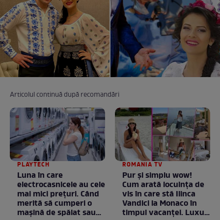
Articolul continuă după recomandări
PLAYTECH
ROMANIA TV
Luna în care
Pur și simplu wow!
electrocasnicele au cele
Cum arată locuința de
mai mici prețuri. Când
vis în care stă Ilinca
merită să cumperi o
Vandici la Monaco în
mașină de spălat sau
timpul vacanței. Luxul