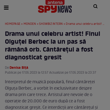
HOMEPAGE
»
MONDEN
»
SHOWBIZ INTERN
» Drama unui celebru artist! Finul Olguței Berbec la un pas să rămână orb. Cântărețul a fost diagnosticat gresit
Drama unui celebru artist! Finul
Olguței Berbec la un pas să
rămână orb. Cântărețul a fost
diagnosticat gresit
Denisa Biță
De
.
Publicat pe 17.05.2023 la 12:57 Actualizat pe 17.05.2023 la 23:37
Interpretul de muzică populară, finul cântăreței
Olguța Berbec, a vorbit în exclusivitate despre
drama prin care trece. Artistul are nevoie de o
operație de 20.000 de euro după ce a fost
diagnosticat greșit. Ce interdicții are cântărețul și