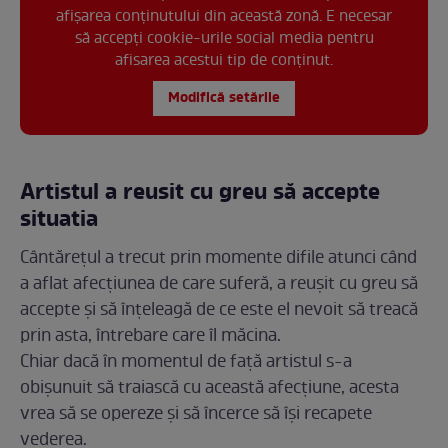
afișarea conținutului din această zonă. E necesar
să accepți cookie-urile social media pentru
afisarea acestui tip de conținut.
Modifică setările
Artistul a reusit cu greu să accepte
situatia
Cântărețul a trecut prin momente difile atunci când
a aflat afecțiunea de care suferă, a reușit cu greu să
accepte și să înțeleagă de ce este el nevoit să treacă
prin asta, întrebare care îl măcina.
Chiar dacă în momentul de față artistul s-a
obișunuit să traiască cu această afecțiune, acesta
vrea să se opereze și să încerce să își recapete
vederea.