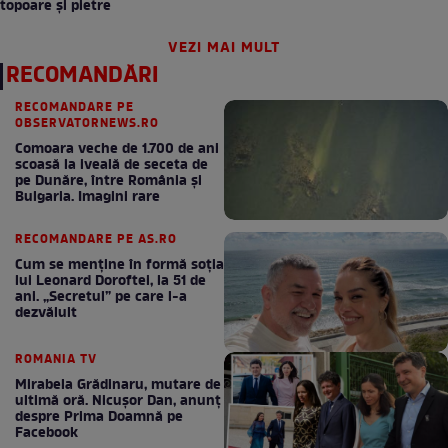
topoare și pietre
VEZI MAI MULT
RECOMANDĂRI
RECOMANDARE PE
OBSERVATORNEWS.RO
Comoara veche de 1.700 de ani
scoasă la iveală de seceta de
pe Dunăre, între România şi
Bulgaria. Imagini rare
RECOMANDARE PE AS.RO
Cum se menţine în formă soţia
lui Leonard Doroftei, la 51 de
ani. „Secretul” pe care l-a
dezvăluit
ROMANIA TV
Mirabela Grădinaru, mutare de
ultimă oră. Nicuşor Dan, anunţ
despre Prima Doamnă pe
Facebook