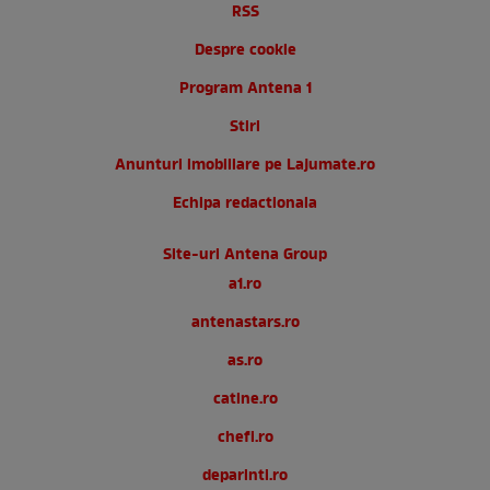
RSS
Despre cookie
Program Antena 1
Stiri
Anunturi imobiliare pe Lajumate.ro
Echipa redactionala
Site-uri Antena Group
a1.ro
antenastars.ro
as.ro
catine.ro
chefi.ro
deparinti.ro