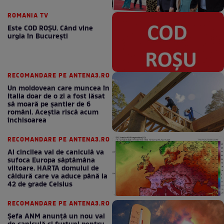
ROMANIA TV
Este COD ROŞU. Când vine
urgia în Bucureşti
RECOMANDARE PE ANTENA3.RO
Un moldovean care muncea în
Italia doar de o zi a fost lăsat
să moară pe şantier de 6
români. Aceștia riscă acum
închisoarea
RECOMANDARE PE ANTENA3.RO
Al cincilea val de caniculă va
sufoca Europa săptămâna
viitoare. HARTA domului de
căldură care va aduce până la
42 de grade Celsius
RECOMANDARE PE ANTENA3.RO
Șefa ANM anunță un nou val