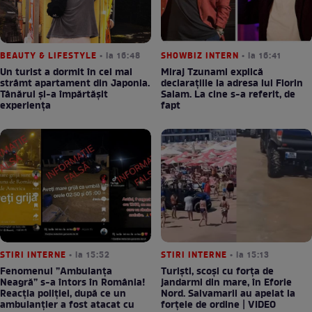
BEAUTY & LIFESTYLE
• la 16:48
SHOWBIZ INTERN
• la 16:41
Un turist a dormit în cel mai
Miraj Tzunami explică
strâmt apartament din Japonia.
declarațiile la adresa lui Florin
Tânărul și-a împărtășit
Salam. La cine s-a referit, de
experiența
fapt
STIRI INTERNE
• la 15:52
STIRI INTERNE
• la 15:13
Fenomenul ”Ambulanța
Turiști, scoși cu forța de
Neagră” s-a întors în România!
jandarmi din mare, în Eforie
Reacția poliției, după ce un
Nord. Salvamarii au apelat la
ambulanțier a fost atacat cu
forțele de ordine | VIDEO