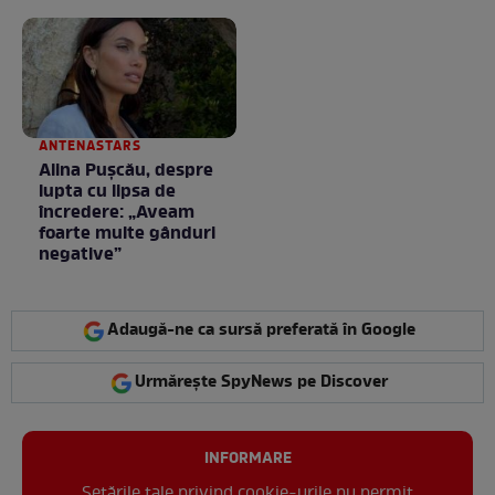
un frigider
e în starea lui pură.
Totul arată ca în filme!
/ GALERIE FOTO
ANTENASTARS
Alina Pușcău, despre
lupta cu lipsa de
încredere: „Aveam
foarte multe gânduri
negative”
Adaugă-ne ca sursă preferată în Google
Urmărește SpyNews pe Discover
INFORMARE
Setările tale privind cookie-urile nu permit