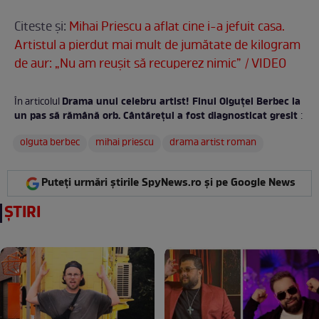
Citeste și:
Mihai Priescu a aflat cine i-a jefuit casa.
Artistul a pierdut mai mult de jumătate de kilogram
de aur: „Nu am reușit să recuperez nimic” / VIDEO
Drama unui celebru artist! Finul Olguței Berbec la
În articolul
un pas să rămână orb. Cântărețul a fost diagnosticat gresit
:
olguta berbec
mihai priescu
drama artist roman
Puteți urmări știrile SpyNews.ro și pe Google News
ȘTIRI