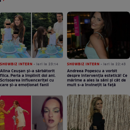
SHOWBIZ INTERN
• ieri la 23:14
SHOWBIZ INTERN
• ieri la 22:43
Alina Ceușan și-a sărbătorit
Andreea Popescu a vorbit
fiica. Perla a împlinit doi ani.
despre intervenția estetică! Ce
Scrisoarea influenceriței cu
mărime a ales la sâni și cât de
care și-a emoționat fanii
mult s-a învinețit la față