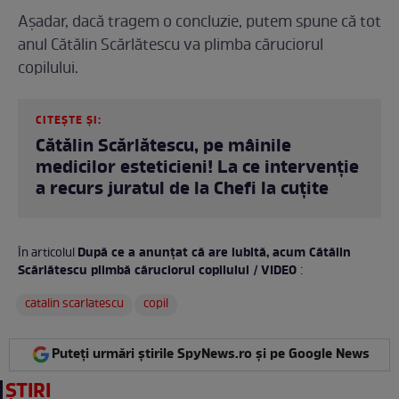
Așadar, dacă tragem o concluzie, putem spune că tot
anul Cătălin Scărlătescu va plimba căruciorul
copilului.
CITEȘTE ȘI:
Cătălin Scărlătescu, pe mâinile
medicilor esteticieni! La ce intervenție
a recurs juratul de la Chefi la cuțite
După ce a anunțat că are iubită, acum Cătălin
În articolul
Scărlătescu plimbă căruciorul copilului / VIDEO
:
catalin scarlatescu
copil
Puteți urmări știrile SpyNews.ro și pe Google News
ȘTIRI