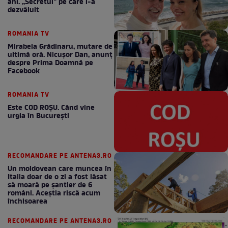
ani. „Secretul” pe care l-a
dezvăluit
ROMANIA TV
Mirabela Grădinaru, mutare de
ultimă oră. Nicuşor Dan, anunţ
despre Prima Doamnă pe
Facebook
ROMANIA TV
Este COD ROŞU. Când vine
urgia în Bucureşti
RECOMANDARE PE ANTENA3.RO
Un moldovean care muncea în
Italia doar de o zi a fost lăsat
să moară pe şantier de 6
români. Aceștia riscă acum
închisoarea
RECOMANDARE PE ANTENA3.RO