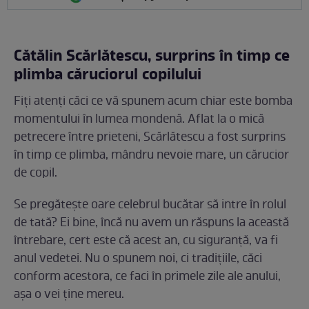
Cătălin Scărlătescu, surprins în timp ce
plimba căruciorul copilului
Fiți atenți căci ce vă spunem acum chiar este bomba
momentului în lumea mondenă. Aflat la o mică
petrecere între prieteni, Scărlătescu a fost surprins
în timp ce plimba, mândru nevoie mare, un cărucior
de copil.
Se pregătește oare celebrul bucătar să intre în rolul
de tată? Ei bine, încă nu avem un răspuns la această
întrebare, cert este că acest an, cu siguranță, va fi
anul vedetei. Nu o spunem noi, ci tradițiile, căci
conform acestora, ce faci în primele zile ale anului,
așa o vei ține mereu.