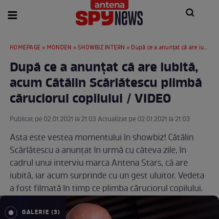
HOMEPAGE
»
MONDEN
»
SHOWBIZ INTERN
» După ce a anunțat că are iubită, acum Cătălin Scărlătescu plimbă căruciorul copilului / VIDEO
După ce a anunțat că are iubită,
acum Cătălin Scărlătescu plimbă
căruciorul copilului / VIDEO
Publicat pe 02.01.2021 la 21:03 Actualizat pe 02.01.2021 la 21:03
Asta este vestea momentului în showbiz! Cătălin
Scărlătescu a anunțat în urmă cu câteva zile, în
cadrul unui interviu marca Antena Stars, că are
iubită, iar acum surprinde cu un gest uluitor. Vedeta
a fost filmată în timp ce plimba căruciorul copilului.
GALERIE (3)