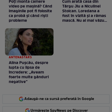
Poți monta camere
Cum arată casa din
video pe mașină? Când
Târgu Jiu a Niculinei
imaginile pot fi folosite
Stoican. Loredana a
ca probă și când riști
fost în vizită și a rămas
probleme
mască. Nu ai mai văzut
la nimeni așa ceva:
Fără cuvinte / VIDEO
ANTENASTARS
Alina Pușcău, despre
lupta cu lipsa de
încredere: „Aveam
foarte multe gânduri
negative”
Adaugă-ne ca sursă preferată în Google
Urmărește SpyNews pe Discover