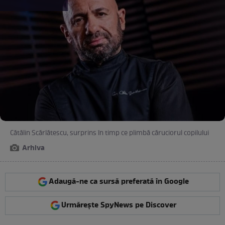
Cătălin Scărlătescu, surprins în timp ce plimbă căruciorul copilului
Arhiva
Adaugă-ne ca sursă preferată în Google
Urmărește SpyNews pe Discover