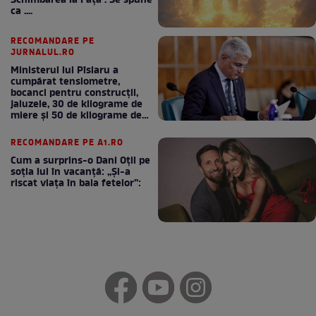
Schimbarea la Față . Se spune
ca ....
RECOMANDARE PE
JURNALUL.RO
Ministerul lui Pîslaru a
cumpărat tensiometre,
bocanci pentru construcții,
jaluzele, 30 de kilograme de
miere și 50 de kilograme de
cafea
RECOMANDARE PE A1.RO
Cum a surprins-o Dani Oțil pe
soția lui în vacanță: „Și-a
riscat viața în baia fetelor”: