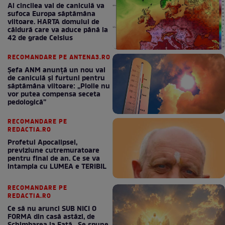
Al cincilea val de caniculă va
sufoca Europa săptămâna
viitoare. HARTA domului de
căldură care va aduce până la
42 de grade Celsius
RECOMANDARE PE ANTENA3.RO
Șefa ANM anunță un nou val
de caniculă și furtuni pentru
săptămâna viitoare: „Ploile nu
vor putea compensa seceta
pedologică”
RECOMANDARE PE
REDACTIA.RO
Profetul Apocalipsei,
previziune cutremuratoare
pentru final de an. Ce se va
intampla cu LUMEA e TERIBIL
RECOMANDARE PE
REDACTIA.RO
Ce să nu arunci SUB NICI O
FORMA din casă astăzi, de