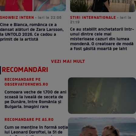
SHOWBIZ INTERN
• ieri la 22:06
STIRI INTERNATIONALE
• ieri la
21:19
Cine e Bianca, românca ce a
Ce au stabilit anchetatorii într-
dansat alături de Zara Larsson,
unul dintre cele mai
la UNTOLD 2026. Ce cadou a
misterioase cazuri din lumea
primit de la artistă
mondenă. O creatoare de modă
a fost găsită moartă pe iaht
VEZI MAI MULT
RECOMANDĂRI
RECOMANDARE PE
OBSERVATORNEWS.RO
Comoara veche de 1.700 de ani
scoasă la iveală de seceta de
pe Dunăre, între România şi
Bulgaria. Imagini rare
RECOMANDARE PE AS.RO
Cum se menţine în formă soţia
lui Leonard Doroftei, la 51 de