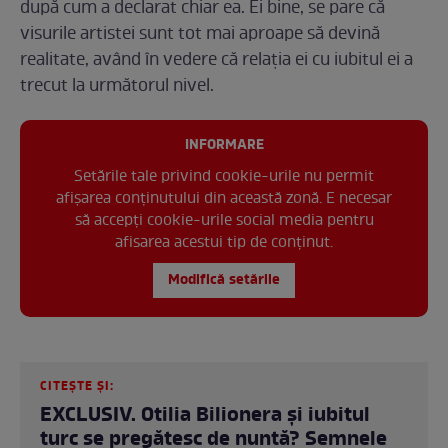
după cum a declarat chiar ea. Ei bine, se pare că
visurile artistei sunt tot mai aproape să devină
realitate, având în vedere că relația ei cu iubitul ei a
trecut la următorul nivel.
INFORMARE
Setările tale privind cookie-urile nu permit
afișarea conținutului din această zonă. E necesar
să accepți cookie-urile social media pentru
afisarea acestui tip de conținut.
Modifică setările
CITEȘTE ȘI:
EXCLUSIV. Otilia Bilionera și iubitul
turc se pregătesc de nuntă? Semnele