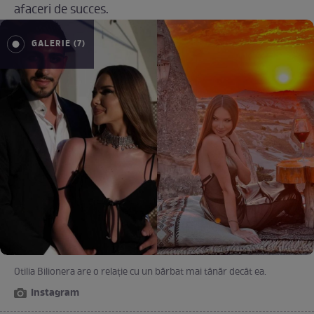
afaceri de succes.
GALERIE (7)
Otilia Bilionera are o relație cu un bărbat mai tânăr decât ea.
Instagram