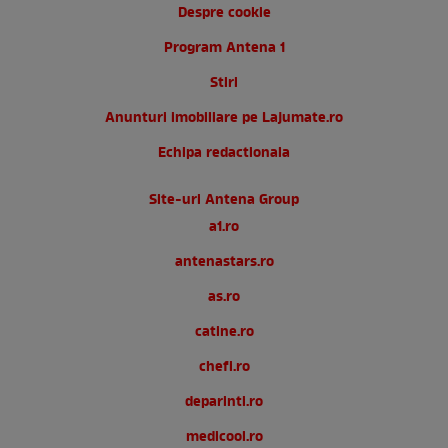
Despre cookie
Program Antena 1
Stiri
Anunturi imobiliare pe Lajumate.ro
Echipa redactionala
Site-uri Antena Group
a1.ro
antenastars.ro
as.ro
catine.ro
chefi.ro
deparinti.ro
medicool.ro