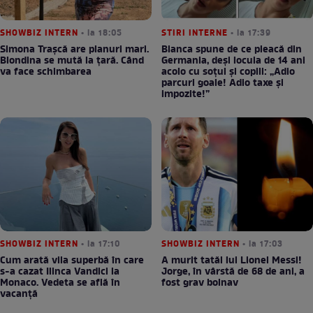
SHOWBIZ INTERN
• la 18:05
STIRI INTERNE
• la 17:39
Simona Trașcă are planuri mari.
Bianca spune de ce pleacă din
Blondina se mută la țară. Când
Germania, deși locuia de 14 ani
va face schimbarea
acolo cu soțul și copiii: „Adio
parcuri goale! Adio taxe și
impozite!”
SHOWBIZ INTERN
• la 17:10
SHOWBIZ INTERN
• la 17:03
Cum arată vila superbă în care
A murit tatăl lui Lionel Messi!
s-a cazat Ilinca Vandici la
Jorge, în vârstă de 68 de ani, a
Monaco. Vedeta se află în
fost grav bolnav
vacanță