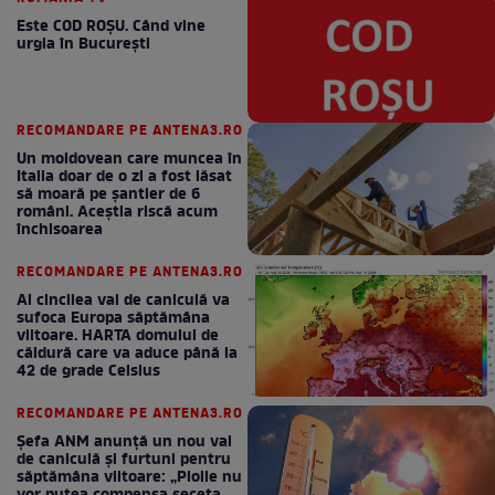
Este COD ROŞU. Când vine
urgia în Bucureşti
RECOMANDARE PE ANTENA3.RO
Un moldovean care muncea în
Italia doar de o zi a fost lăsat
să moară pe şantier de 6
români. Aceștia riscă acum
închisoarea
RECOMANDARE PE ANTENA3.RO
Al cincilea val de caniculă va
sufoca Europa săptămâna
viitoare. HARTA domului de
căldură care va aduce până la
42 de grade Celsius
RECOMANDARE PE ANTENA3.RO
Șefa ANM anunță un nou val
de caniculă și furtuni pentru
săptămâna viitoare: „Ploile nu