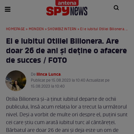
HOMEPAGE
»
MONDEN
»
SHOWBIZ INTERN
» El e iubitul Otiliei Bilionera. Are doar 26 de ani și deține o afacere de succes / FOTO
El e iubitul Otiliei Bilionera. Are
doar 26 de ani și deține o afacere
de succes / FOTO
Ilinca Lunca
De
.
Publicat pe 15.08.2023 la 10:40 Actualizat pe
15.08.2023 la 10:40
Otilia Bilionera și-a ținut iubitul departe de ochii
publicului, însă acum relația lor a trecut la următorul
nivel. Deși a vorbit de multe ori despre el, puțini sunt
cei care știu cum arată iubitul turc al cântăreței.
Bărbatul are doar 26 de ani și deja este un om de