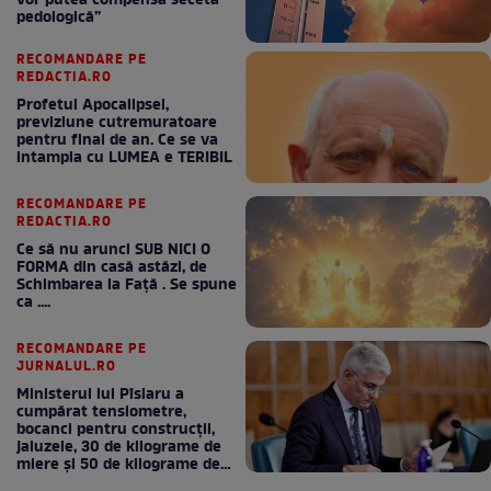
vor putea compensa seceta
pedologică”
RECOMANDARE PE
REDACTIA.RO
Profetul Apocalipsei,
previziune cutremuratoare
pentru final de an. Ce se va
intampla cu LUMEA e TERIBIL
RECOMANDARE PE
REDACTIA.RO
Ce să nu arunci SUB NICI O
FORMA din casă astăzi, de
Schimbarea la Față . Se spune
ca ....
RECOMANDARE PE
JURNALUL.RO
Ministerul lui Pîslaru a
cumpărat tensiometre,
bocanci pentru construcții,
jaluzele, 30 de kilograme de
miere și 50 de kilograme de
cafea