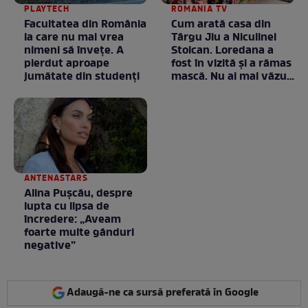
PLAYTECH
ROMANIA TV
Facultatea din România
Cum arată casa din
la care nu mai vrea
Târgu Jiu a Niculinei
nimeni să înveţe. A
Stoican. Loredana a
pierdut aproape
fost în vizită și a rămas
jumătate din studenţi
mască. Nu ai mai văzut
la nimeni așa ceva:
Fără cuvinte / VIDEO
ANTENASTARS
Alina Pușcău, despre
lupta cu lipsa de
încredere: „Aveam
foarte multe gânduri
negative”
Adaugă-ne ca sursă preferată în Google