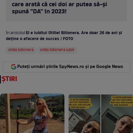
care arată că cei doi ar putea să-și
spună ”DA” în 2023!
El e iubitul Otiliei Bilionera. Are doar 26 de ani și
În articolul
deține o afacere de succes / FOTO
:
otilia bilionera
otilia bilionera iubit
Puteți urmări știrile SpyNews.ro și pe Google News
ȘTIRI