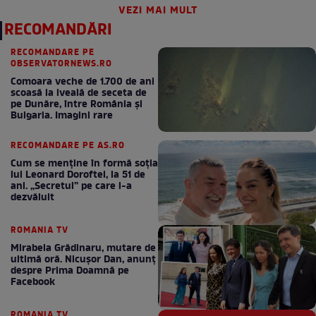
VEZI MAI MULT
RECOMANDĂRI
RECOMANDARE PE
OBSERVATORNEWS.RO
Comoara veche de 1.700 de ani
scoasă la iveală de seceta de
pe Dunăre, între România şi
Bulgaria. Imagini rare
RECOMANDARE PE AS.RO
Cum se menţine în formă soţia
lui Leonard Doroftei, la 51 de
ani. „Secretul” pe care l-a
dezvăluit
ROMANIA TV
Mirabela Grădinaru, mutare de
ultimă oră. Nicuşor Dan, anunţ
despre Prima Doamnă pe
Facebook
ROMANIA TV