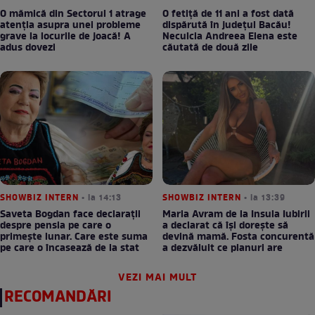
O mămică din Sectorul 1 atrage
O fetiță de 11 ani a fost dată
atenția asupra unei probleme
dispărută în județul Bacău!
grave la locurile de joacă! A
Neculcia Andreea Elena este
adus dovezi
căutată de două zile
SHOWBIZ INTERN
• la 14:13
SHOWBIZ INTERN
• la 13:39
Saveta Bogdan face declarații
Maria Avram de la Insula Iubirii
despre pensia pe care o
a declarat că își dorește să
primește lunar. Care este suma
devină mamă. Fosta concurentă
pe care o încasează de la stat
a dezvăluit ce planuri are
VEZI MAI MULT
RECOMANDĂRI