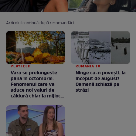
Articolul continuă după recomandări
PLAYTECH
ROMANIA TV
Vara se prelungeşte
Ninge ca-n povești, la
până în octombrie.
început de august!
Fenomenul care va
Oamenii schiază pe
aduce noi valuri de
străzi
căldură chiar la mijlocul
toamnei