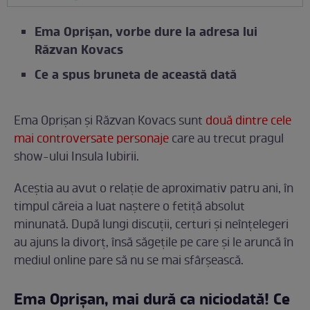
Ema Oprișan, vorbe dure la adresa lui
Răzvan Kovacs
Ce a spus bruneta de această dată
Ema Oprișan și Răzvan Kovacs sunt
două dintre cele
mai controversate personaje
care au trecut pragul
show-ului Insula Iubirii.
Aceștia au avut o relație de aproximativ patru ani, în
timpul căreia a luat naștere o fetiță absolut
minunată. După lungi discuții, certuri și neînțelegeri
au ajuns la divorț, însă săgețile pe care și le aruncă în
mediul online pare să nu se mai sfârșească.
Ema Oprișan, mai dură ca niciodată! Ce