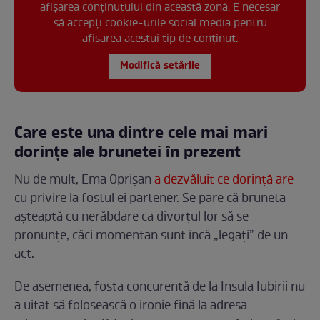
afișarea conținutului din această zonă. E necesar
să accepți cookie-urile social media pentru
afisarea acestui tip de conținut.
Modifică setările
Care este una dintre cele mai mari
dorințe ale brunetei în prezent
Nu de mult, Ema Oprișan
a dezvăluit ce dorință are
cu privire la fostul ei partener. Se pare că bruneta
așteaptă cu nerăbdare ca divorțul lor să se
pronunțe, căci momentan sunt încă „legați” de un
act.
De asemenea, fosta concurentă de la Insula Iubirii nu
a uitat să folosească o ironie fină la adresa