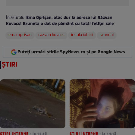
Ema Oprișan, atac dur la adresa lui Răzvan
În articolul
Kovacs! Bruneta a dat de pământ cu tatăl fetiței sale
:
ema oprisan
razvan kovacs
insula iubirii
scandal
Puteți urmări știrile SpyNews.ro și pe Google News
ȘTIRI
STIRI INTERNE
• la 14:16
STIRI INTERNE
• la 14:15