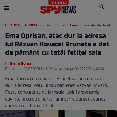
HOMEPAGE
»
MONDEN
»
SHOWBIZ INTERN
» Ema Oprișan, atac dur la adresa lui Răzvan Kovacs! Bruneta a dat de pământ cu tatăl fetiței sale
Ema Oprișan, atac dur la adresa
lui Răzvan Kovacs! Bruneta a dat
de pământ cu tatăl fetiței sale
Elena Boruz
De
.
Publicat pe 09.07.2026 la 13:03 Actualizat pe 09.07.2026 la 13:03
Ema Oprișan nu renunță! Bruneta a lansat un atac
dur la adresa fostului său partener, Răzvan Kovacs.
Fosta concurentă de la Insula Iubirii a transmis
cuvinte greu de digerat, iar internauții sunt curioși
cum va reacționa DJ-ul.