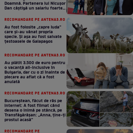
Doamnă. Partenera lui Nicușor
Dan câștigă un salariu foarte
bun în fiecare lună!
RECOMANDARE PE ANTENA3.RO
Au fost folosite „capre Iuda”
care și-au vânat propria
specie. Și așa au fost salvate
țestoasele de Galapagos
RECOMANDARE PE ANTENA3.RO
Au plătit 3.500 de euro pentru
o vacanță all-inclusive în
Bulgaria, dar cu o zi înainte de
plecare au aflat că a fost
anulată
RECOMANDARE PE ANTENA3.RO
Bucureștean, făcut de râs pe
internet: A fost filmat când
desena o inimă pe stâncă, pe
Transfăgărășan: „Anna, ține-ți
prostul acasă”
RECOMANDARE PE