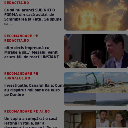
REDACTIA.RO
Ce să nu arunci SUB NICI O
FORMA din casă astăzi, de
Schimbarea la Față . Se spune
ca ....
RECOMANDARE PE
REDACTIA.RO
«Am decis împreună cu
Mirabela să..." Mesajul venit
acum. Mii de reactii INSTANT
RECOMANDARE PE
JURNALUL.RO
Investigație, Canalul Bala: Cum
au dispărut milioane de euro
pe Dunăre
RECOMANDARE PE A1.RO
Un cuplu a cumpărat o casă
ieftină în Italia, dar a