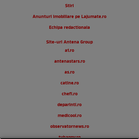
Stiri
Anunturi imobiliare pe Lajumate.ro
Echipa redactionala
Site-uri Antena Group
a1.ro
antenastars.ro
as.ro
catine.ro
chefi.ro
deparinti.ro
medicool.ro
observatornews.ro
tvhappy.ro