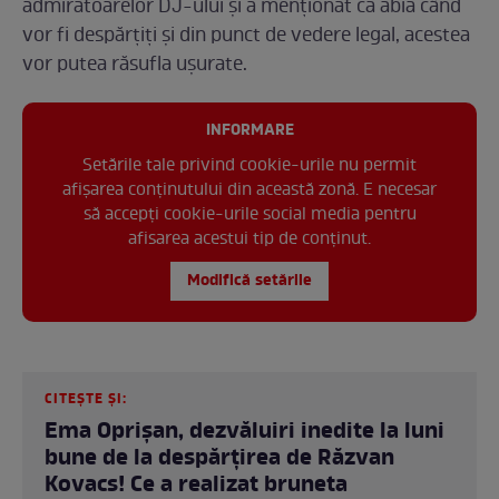
admiratoarelor DJ-ului și a menționat că abia când
vor fi despărțiți și din punct de vedere legal, acestea
vor putea răsufla ușurate.
INFORMARE
Setările tale privind cookie-urile nu permit
afișarea conținutului din această zonă. E necesar
să accepți cookie-urile social media pentru
afisarea acestui tip de conținut.
Modifică setările
CITEȘTE ȘI:
Ema Oprișan, dezvăluiri inedite la luni
bune de la despărțirea de Răzvan
Kovacs! Ce a realizat bruneta