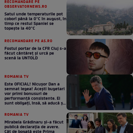
RECOMANDARE PE
OBSERVATORNEWS.RO
Satul unde temperaturile pot
coborî până la 0°C în august, în
timp ce restul Spaniei se
topește la 40°C
RECOMANDARE PE AS.RO
Fostul portar de la CFR Cluj s-a
făcut cântăreţ şi urcă pe
scenă la UNTOLD
ROMANIA TV
Este OFICIAL! Nicușor Dan a
semnat legea! Acești bugetari
vor primi bonusuri de
performanță consistente. Ei
sunt obligați, însă, să aducă și
bani la bugetul de stat
ROMANIA TV
Mirabela Grădinaru și-a făcut
publică declarația de avere.
Cât de bogată este Prima