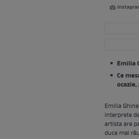
Instagra
Emilia 
Ce mesa
ocazie,
Emilia Ghine
interprete de
artista are 
duce mai rău