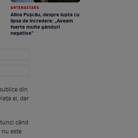
ANTENASTARS
Alina Pușcău, despre lupta cu
lipsa de încredere: „Aveam
foarte multe gânduri
negative”
ublice din
ața ei, dar
atunci când
a nu este