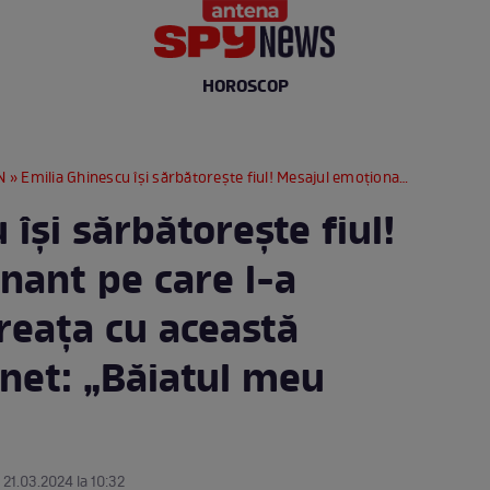
HOROSCOP
N
» Emilia Ghinescu își sărbătorește fiul! Mesajul emoționant pe care l-a transmis cântăreața cu această ocazie, pe internet: „Băiatul meu drag” / FOTO
 își sărbătorește fiul!
nant pe care l-a
reața cu această
rnet: „Băiatul meu
 21.03.2024 la 10:32