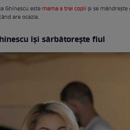
ia Ghinescu este
mama a trei copii
și se mândrește 
când are ocazia.
hinescu își sărbătorește fiul