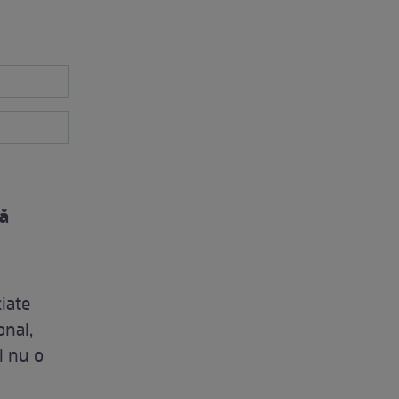
tă
iate
onal,
l nu o