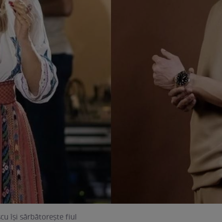
cu își sărbătorește fiul