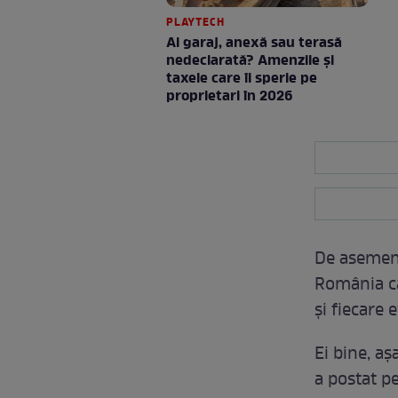
PLAYTECH
Ai garaj, anexă sau terasă
nedeclarată? Amenzile și
taxele care îi sperie pe
proprietari în 2026
De asemene
România ca
și fiecare
Ei bine, aș
a postat pe