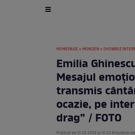
HOMEPAGE
»
MONDEN
»
SHOWBIZ INTER
Emilia Ghinescu
Mesajul emoțio
transmis cântă
ocazie, pe inte
drag” / FOTO
Publicat pe 21.03.2024 la 10:32 Actualizat pe