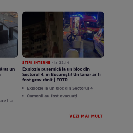
STIRI INTERNE
• la 22:14
ărat un
Explozie puternică la un bloc din
ă
Sectorul 4, în București! Un tânăr ar fi
fost grav rănit | FOTO
o
Explozie la un bloc din Sectorul 4
Oamenii au fost evacuați
re l-a
VEZI MAI MULT