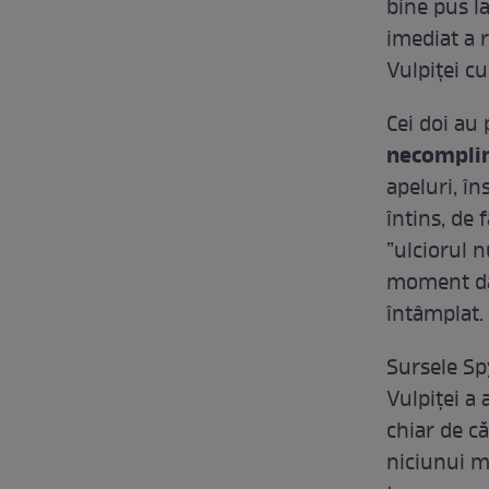
bine pus la
imediat a r
Vulpiței cu
Cei doi au 
necomplim
apeluri, în
întins, de 
”ulciorul n
moment dat 
întâmplat.
Sursele Sp
Vulpiței a 
chiar de că
niciunui m