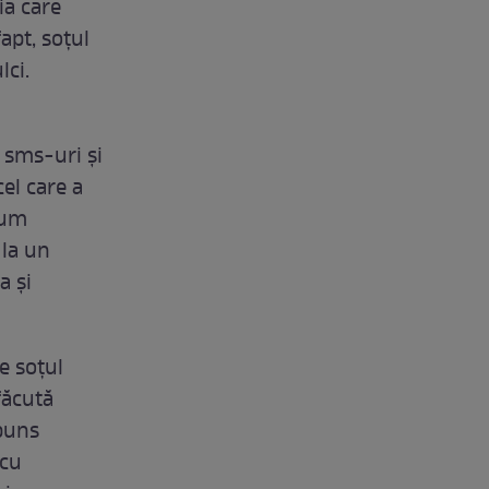
ia care
apt, soțul
lci.
in sms-uri și
cel care a
Cum
 la un
a și
e soțul
 făcută
spuns
 cu