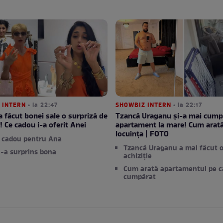
 INTERN
• la 22:47
SHOWBIZ INTERN
• la 22:17
a făcut bonei sale o surpriză de
Tzancă Uraganu și-a mai cump
i! Ce cadou i-a oferit Anei
apartament la mare! Cum arat
locuința | FOTO
, cadou pentru Ana
Tzancă Uraganu a mai făcut 
-a surprins bona
achiziție
Cum arată apartamentul pe ca
cumpărat