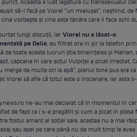
 punct. Aceasta a luat legătura cu transsexualul Del
eușit să-l facă pe Viorel ”un mielușel”, neștiind, de f
 cine vorbește și cine este tânăra care îi face ochi du
Viorel nu a lăsat-o
purtat lungi discuții, iar
entată pe Delia
, au filtrat ore în șir la telefon pr
să de toate aceste lucruri știa bineînțeles și Marian, 
fapt, capcana în care soțul Vulpiței a picat imediat. 
u merge de multe ori la apă”, planul bine pus era ca
Viorel să afle că totul este o înscenare, iar asta s-
ynews.ro ne-au mai declarat că în momentul în car
aflat de fapt ce i s-a pregătit și cum a picat în plasa
tre fostul amant al soției sale, acestea nu a mai ră
esaj sau apel pe care până nu de mult timp le avea