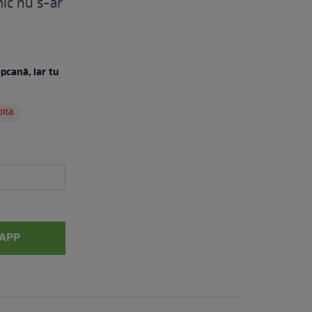
mic nu s-ar
apcană, iar tu
pita
APP