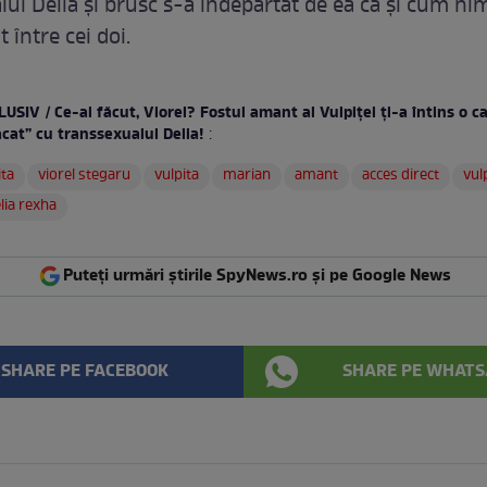
lul Delia și brusc s-a îndepărtat de ea ca și cum ni
t între cei doi.
USIV / Ce-ai făcut, Viorel? Fostul amant al Vulpiței ți-a întins o c
ăcat” cu transsexualul Delia!
:
ita
viorel stegaru
vulpita
marian
amant
acces direct
vul
lia rexha
Puteți urmări știrile SpyNews.ro și pe Google News
SHARE PE FACEBOOK
SHARE PE WHATS