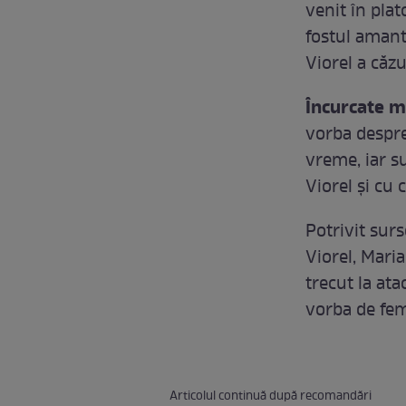
venit în plat
fostul amant 
Viorel a căzu
Încurcate ma
vorba despr
vreme, iar su
Viorel și cu 
Potrivit surs
Viorel, Maria
trecut la at
vorba de fe
Articolul continuă după recomandări