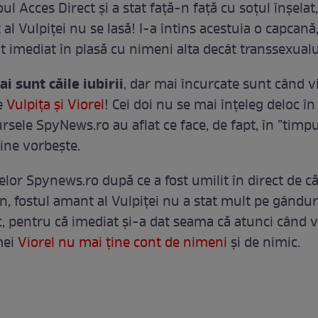
oul Acces Direct și a stat față-n față cu soțul înșelat
al Vulpiței nu se lasă! I-a întins acestuia o capcană,
t imediat în plasă cu nimeni alta decât transsexualu
i sunt căile iubirii
, dar mai încurcate sunt când v
e
Vulpița și Viorel
! Cei doi nu se mai înțeleg deloc în
rsele SpyNews.ro au aflat ce face, de fapt, în ”timpu
cine vorbește.
elor Spynews.ro după ce a fost umilit în direct de c
n, fostul amant al Vulpiței nu a stat mult pe gânduri
ac, pentru că imediat și-a dat seama că atunci când 
mei
Viorel nu mai ține cont de nimeni
și de nimic.