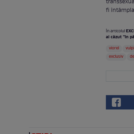
transsexua
fi întâmpla
EXCL
În articolul
ai căzut ”în p
viorel
vulp
exclusiv
de