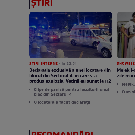
ȘTIRI
STIRI INTERNE
• la 22:51
SHOWBIZ
Declarația exclusivă a unei locatare din
Melek i-
blocul din Sectorul 4, în care s-a
zile mar
produs explozia. Vecinii au sunat la 112
Melek
Clipe de panică pentru locuitorii unui
Cum și
bloc din Sectorul 4
O locatară a făcut declarații