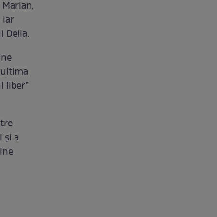
, Marian,
 iar
l Delia.
ine
 ultima
l liber”
ătre
 și a
vine