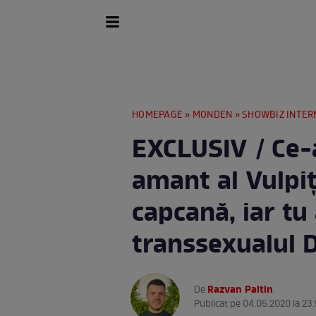
HOMEPAGE
»
MONDEN
»
SHOWBIZ INTER
EXCLUSIV / Ce-a
amant al Vulpițe
capcană, iar tu 
transsexualul D
Razvan Paltin
De
.
Publicat pe 04.05.2020 la 23