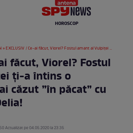
HOROSCOP
N
» EXCLUSIV / Ce-ai făcut, Viorel? Fostul amant al Vulpiței ți-a întins o capcană, iar tu ai căzut ”în păcat” cu transsexualul Delia!
i făcut, Viorel? Fostul
i ți-a întins o
ai căzut ”în păcat” cu
elia!
:50 Actualizat pe 04.05.2020 la 23:35