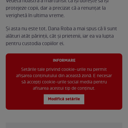
Vedeta noastră a mărturisit că își dorește să își
protejeze copii, dar a precizat că a renunțat la
verighetă în ultima vreme.
Și asta nu este tot. Dana Roba a mai spus că îi sunt
alături atât părinții, cât și prietenii, iar ea va lupta
pentru custodia copiilor ei.
INFORMARE
Setările tale privind cookie-urile nu permit
afișarea conținutului din această zonă. E necesar
să accepți cookie-urile social media pentru
afisarea acestui tip de conținut.
Modifică setările