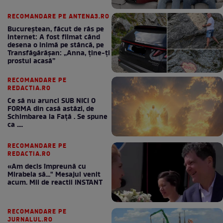
RECOMANDARE PE ANTENA3.RO
Bucureștean, făcut de râs pe
internet: A fost filmat când
desena o inimă pe stâncă, pe
Transfăgărășan: „Anna, ține-ți
prostul acasă”
RECOMANDARE PE
REDACTIA.RO
Ce să nu arunci SUB NICI O
FORMA din casă astăzi, de
Schimbarea la Față . Se spune
ca ....
RECOMANDARE PE
REDACTIA.RO
«Am decis împreună cu
Mirabela să..." Mesajul venit
acum. Mii de reactii INSTANT
RECOMANDARE PE
JURNALUL.RO