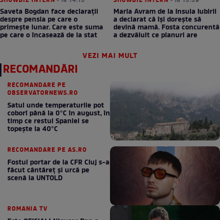
SHOWBIZ INTERN
• la 14:13
SHOWBIZ INTERN
• la 13:39
Saveta Bogdan face declarații
Maria Avram de la Insula Iubirii
despre pensia pe care o
a declarat că își dorește să
primește lunar. Care este suma
devină mamă. Fosta concurentă
pe care o încasează de la stat
a dezvăluit ce planuri are
VEZI MAI MULT
RECOMANDĂRI
RECOMANDARE PE
OBSERVATORNEWS.RO
Satul unde temperaturile pot
coborî până la 0°C în august, în
timp ce restul Spaniei se
topește la 40°C
RECOMANDARE PE AS.RO
Fostul portar de la CFR Cluj s-a
făcut cântăreţ şi urcă pe
scenă la UNTOLD
ROMANIA TV