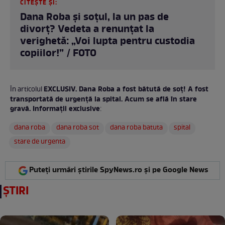
CITEȘTE ȘI:
Dana Roba și soțul, la un pas de
divorț? Vedeta a renunțat la
verighetă: „Voi lupta pentru custodia
copiilor!” / FOTO
EXCLUSIV. Dana Roba a fost bătută de soț! A fost
În articolul
transportată de urgență la spital. Acum se află în stare
gravă. Informații exclusive
:
dana roba
dana roba sot
dana roba batuta
spital
stare de urgenta
Puteți urmări știrile SpyNews.ro și pe Google News
ȘTIRI