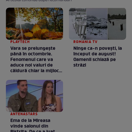
Articolul continuă după recomandări
PLAYTECH
ROMANIA TV
Vara se prelungeşte
Ninge ca-n povești, la
până în octombrie.
început de august!
Fenomenul care va
Oamenii schiază pe
aduce noi valuri de
străzi
căldură chiar la mijlocul
toamnei
ANTENASTARS
Ema de la Mireasa
vinde salonul din