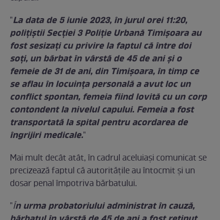
La data de 5 iunie 2023, în jurul orei 11:20,
"
polițiștii Secției 3 Poliție Urbană Timișoara au
fost sesizați cu privire la faptul că între doi
soți, un bărbat în vârstă de 45 de ani și o
femeie de 31 de ani, din Timișoara, în timp ce
se aflau în locuința personală a avut loc un
conflict spontan, femeia fiind lovită cu un corp
contondent la nivelul capului.
Femeia a fost
transportată la spital pentru acordarea de
îngrijiri medicale.
"
Mai mult decât atât, în cadrul aceluiași comunicat se
precizează faptul că autoritățile au întocmit și un
dosar penal împotriva bărbatului.
n urma probatoriului administrat în cauză,
"
Î
bărbatul în vârstă de 45 de ani a fost reținut