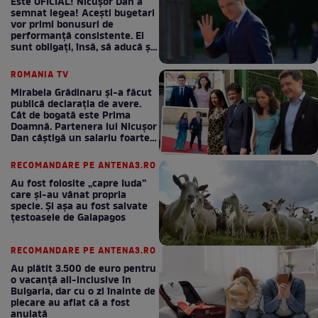
Este OFICIAL! Nicușor Dan a
semnat legea! Acești bugetari
vor primi bonusuri de
performanță consistente. Ei
sunt obligați, însă, să aducă și
bani la bugetul de stat
ROMANIA TV
Mirabela Grădinaru și-a făcut
publică declarația de avere.
Cât de bogată este Prima
Doamnă. Partenera lui Nicușor
Dan câștigă un salariu foarte
bun în fiecare lună!
RECOMANDARE PE ANTENA3.RO
Au fost folosite „capre Iuda”
care și-au vânat propria
specie. Și așa au fost salvate
țestoasele de Galapagos
RECOMANDARE PE ANTENA3.RO
Au plătit 3.500 de euro pentru
o vacanță all-inclusive în
Bulgaria, dar cu o zi înainte de
plecare au aflat că a fost
anulată