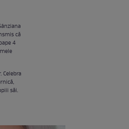
Sânziana
ansmis că
roape 4
rimele
. Celebra
rnică,
iii săi.