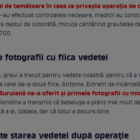
ul de temătoare în ceea ce privește operația de 
s-au efectuat controalele necesare, medicii au const
ra destul de coborâtă, micuța cântărind greutatea d
700.
 fotografii cu fiica vedetei
e, greul a trecut pentru vedeta noastră, pentru că a 
e celei de-a doua fiice, Antonia. Extrem de încântat
Buruiană ne-a oferit și primele fotografii cu mi
blondina a transmis că bebelușa a plâns mai mult d
că a ei, Izabela, dar că totul a decurs bine.
te starea vedetei după operație