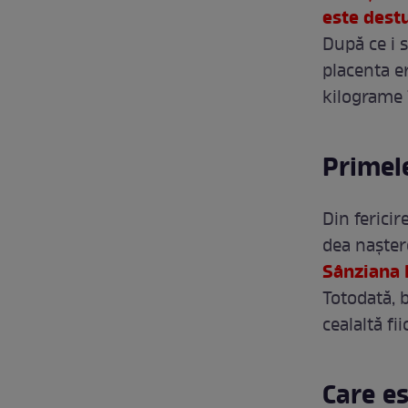
este dest
După ce i 
placenta e
kilograme 
Primele
Din fericir
dea nașter
Sânziana 
Totodată, 
cealaltă fii
Care es