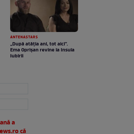
ANTENASTARS
„După atâția ani, tot aici”.
Ema Oprișan revine la Insula
Iubirii
ană a
ews.ro că