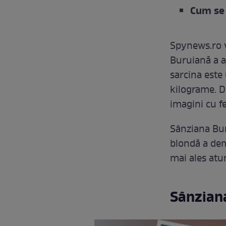
Cum se 
Spynews.ro v
Buruiană a a
sarcina este
kilograme. Di
imagini cu fet
Sânziana Bur
blondă a dem
mai ales atun
Sânzian