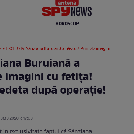
HOROSCOP
N
» EXCLUSIV. Sânziana Buruiană a născut! Primele imagini cu fetița! Cum se simte vedeta după operație! / FOTO & VIDEO
iana Buruiană a
 imagini cu fetița!
edeta după operație!
 01.10.2020 la 17:00
în exclusivitate faptul că Sânziana