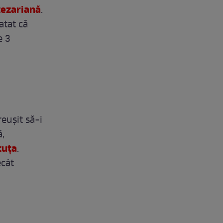
cezariană
.
atat că
e 3
reușit să-i
ă,
cuța
.
ecât