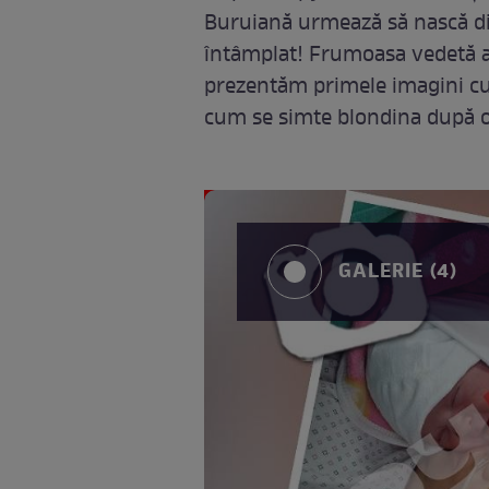
Buruiană urmează să nască din c
întâmplat! Frumoasa vedetă a 
prezentăm primele imagini cu 
cum se simte blondina după o
GALERIE (4)