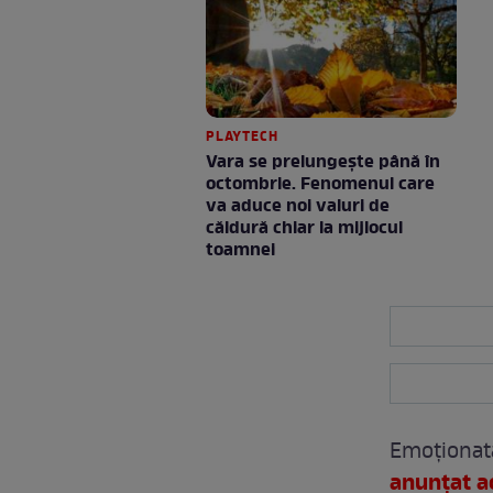
PLAYTECH
Vara se prelungeşte până în
octombrie. Fenomenul care
va aduce noi valuri de
căldură chiar la mijlocul
toamnei
Emoționată
anunțat a