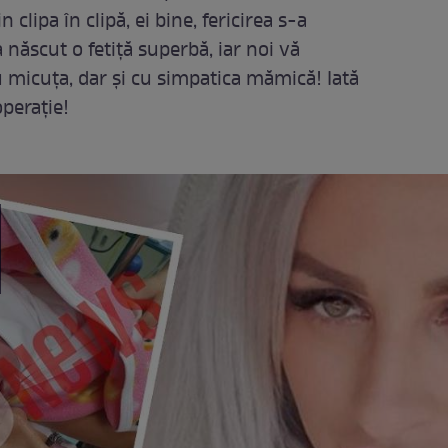
lipa în clipă, ei bine, fericirea s-a
născut o fetiță superbă, iar noi vă
micuța, dar și cu simpatica mămică! Iată
perație!