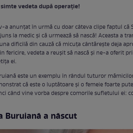
simte vedeta după operație!
-a anunțat în urmă cu doar câteva clipe faptul că 
juns la medic și că urmează să nască! Aceasta a tr
 una dificilă din cauză că micuța cântărește deja ap
n fericire, vedeta a reușit să nască și ne-a oferit p
ița ei.
uiană este un exemplu în rândul tuturor mămicilor
onstrat că este o luptătoare și o femeie foarte pute
ci când vine vorba despre comorile sufletului ei: cop
a Buruiană a născut