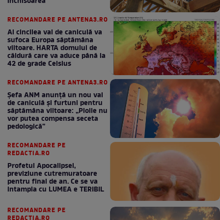
închisoarea
RECOMANDARE PE ANTENA3.RO
Al cincilea val de caniculă va
sufoca Europa săptămâna
viitoare. HARTA domului de
căldură care va aduce până la
42 de grade Celsius
RECOMANDARE PE ANTENA3.RO
Șefa ANM anunță un nou val
de caniculă și furtuni pentru
săptămâna viitoare: „Ploile nu
vor putea compensa seceta
pedologică”
RECOMANDARE PE
REDACTIA.RO
Profetul Apocalipsei,
previziune cutremuratoare
pentru final de an. Ce se va
intampla cu LUMEA e TERIBIL
RECOMANDARE PE
REDACTIA.RO