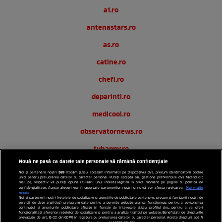
a1.ro
antenastars.ro
as.ro
catine.ro
chefi.ro
deparinti.ro
medicool.ro
observatornews.ro
tvhappy.ro
Nouă ne pasă ca datele tale personale să rămână confidențiale
useit.ro
589
Noi și partenerii noștri
stocăm și/sau accesăm informații pe dispozitivul dvs., precum identificatorii cookie
unici pentru prelucrarea datelor cu caracter personal. Puteți accepta sau gestiona preferințele dvs. făcând clic
zutv.ro
mai jos, respectiv vă puteți opune utilizării unui interes legitim în orice moment pe pagina cu politica de
Mai multe
confidențialitate. Aceste alegeri vor fi raportate partenerilor noștri și nu vă vor afecta navigarea.
detalii
Noi si partenerii nostri (retelele de socializare si agentiile de publicitate partenere, precum si furnizorii nostri de
Trends AntenaPLAY
servicii de date analitice) prelucram date pentru a permite website-ului sa functioneze, pentru a personaliza
continutul si anunturile publicitare afisate in functie de interesele si/sau profilul dvs., pentru a va oferi
functionalitati aferente retelelor de socializare si pentru a analiza traficul pe website. Beneficiati de drepturile
AntenaPLAY
prevazute de art. 15-22 din GDPR in legatura cu prelucrarea datelor cu caracter personal. Aceste drepturi pot fi