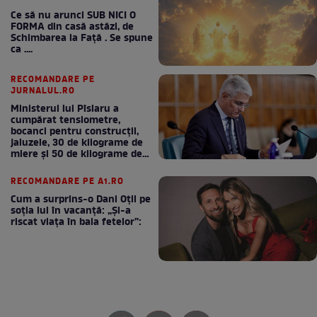
Ce să nu arunci SUB NICI O
FORMA din casă astăzi, de
Schimbarea la Față . Se spune
ca ....
RECOMANDARE PE
JURNALUL.RO
Ministerul lui Pîslaru a
cumpărat tensiometre,
bocanci pentru construcții,
jaluzele, 30 de kilograme de
miere și 50 de kilograme de
cafea
RECOMANDARE PE A1.RO
Cum a surprins-o Dani Oțil pe
soția lui în vacanță: „Și-a
riscat viața în baia fetelor”: