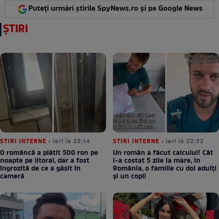
Puteți urmări știrile SpyNews.ro și pe Google News
ȘTIRI
STIRI INTERNE
• ieri la 23:14
STIRI INTERNE
• ieri la 22:32
O româncă a plătit 500 ron pe
Un român a făcut calculul! Cât
noapte pe litoral, dar a fost
l-a costat 5 zile la mare, în
îngrozită de ce a găsit în
România, o familie cu doi adulți
cameră
și un copil