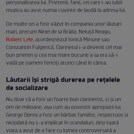
personalitatea lui. Prietenii, fanii, cei care i-au iubit
muzica au avut numai cuvinte de laudă la adresa lui.
De multe ori a fost văzut în compania unor lăutari
mari, precum Ninel de la Brăila, Neluță Neagu,
Robert Lele
, acordeonistul Ionică Minune sau
Constantin Fulgerică. Clarinetul i-a devenit cel mai
bun prieten și cea mai mare bucurie a sa era să-i
vadă pe oameni fericiți atunci când le cânta.
Lăutarii își strigă durerea pe rețelele
de socializare
Nu doar că a fost un foarte bun clarinetist, ci și un
om de milioane, așa cum au povestit apropiații lui.
George Oprea a fost un bărbat familist, respectuos și
niciodată nu s-a implicat în scandaluri, deși toată
viața a avut de a face cu lumea controversată a