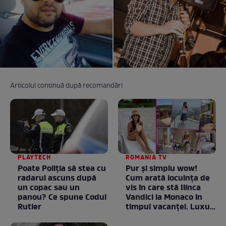
Articolul continuă după recomandări
PLAYTECH
ROMANIA TV
Poate Poliția să stea cu
Pur și simplu wow!
radarul ascuns după
Cum arată locuința de
un copac sau un
vis în care stă Ilinca
panou? Ce spune Codul
Vandici la Monaco în
Rutier
timpul vacanței. Luxul
e în starea lui pură.