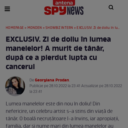
HOMEPAGE
»
MONDEN
»
SHOWBIZ INTERN
» EXCLUSIV. Zi de doliu în lumea manelelor! A murit de tânăr, după ce a pierdut lupta cu cancerul
EXCLUSIV. Zi de doliu în lumea
manelelor! A murit de tânăr,
după ce a pierdut lupta cu
cancerul
Georgiana Prodan
De
.
Publicat pe 28.10.2022 la 23:41 Actualizat pe 28.10.2022
la 23:41
Lumea manelelor este din nou în doliu! Din
nefericire, un celebru artist s-a stins din viață de
tânăr. O boală necruțătoare l-a învins, iar apropiații,
familia, dar și nume mari din lumea manelelor au