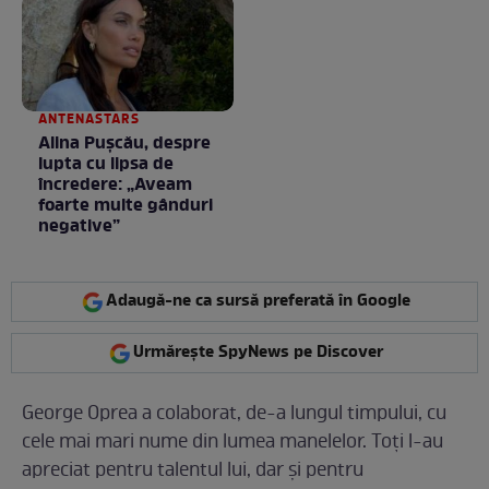
Totul arată ca în filme!
/ GALERIE FOTO
ANTENASTARS
Alina Pușcău, despre
lupta cu lipsa de
încredere: „Aveam
foarte multe gânduri
negative”
Adaugă-ne ca sursă preferată în Google
Urmărește SpyNews pe Discover
George Oprea a colaborat, de-a lungul timpului, cu
cele mai mari nume din lumea manelelor. Toți l-au
apreciat pentru talentul lui, dar și pentru