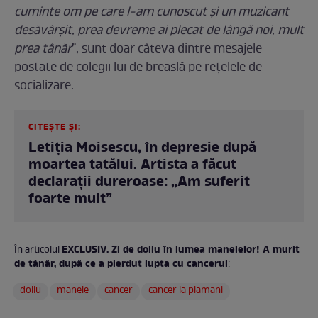
cuminte om pe care l-am cunoscut și un muzicant
desăvârșit, prea devreme ai plecat de lângă noi, mult
prea tânăr
”, sunt doar câteva dintre mesajele
postate de colegii lui de breaslă pe rețelele de
socializare.
CITEȘTE ȘI:
Letiția Moisescu, în depresie după
moartea tatălui. Artista a făcut
declarații dureroase: „Am suferit
foarte mult”
EXCLUSIV. Zi de doliu în lumea manelelor! A murit
În articolul
de tânăr, după ce a pierdut lupta cu cancerul
:
doliu
manele
cancer
cancer la plamani