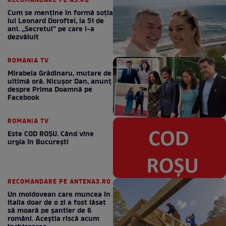
RECOMANDARE PE AS.RO
Cum se menţine în formă soţia
lui Leonard Doroftei, la 51 de
ani. „Secretul” pe care l-a
dezvăluit
ROMANIA TV
Mirabela Grădinaru, mutare de
ultimă oră. Nicuşor Dan, anunţ
despre Prima Doamnă pe
Facebook
ROMANIA TV
Este COD ROŞU. Când vine
urgia în Bucureşti
RECOMANDARE PE ANTENA3.RO
Un moldovean care muncea în
Italia doar de o zi a fost lăsat
să moară pe şantier de 6
români. Aceștia riscă acum