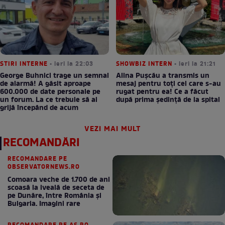
STIRI INTERNE
• ieri la 22:03
SHOWBIZ INTERN
• ieri la 21:21
George Buhnici trage un semnal
Alina Pușcău a transmis un
de alarmă! A găsit aproape
mesaj pentru toți cei care s-au
600.000 de date personale pe
rugat pentru ea! Ce a făcut
un forum. La ce trebuie să ai
după prima ședință de la spital
grijă începând de acum
VEZI MAI MULT
RECOMANDĂRI
RECOMANDARE PE
OBSERVATORNEWS.RO
Comoara veche de 1.700 de ani
scoasă la iveală de seceta de
pe Dunăre, între România şi
Bulgaria. Imagini rare