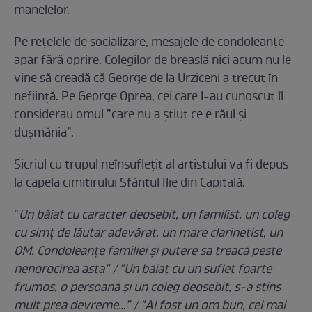
manelelor.
Pe rețelele de socializare, mesajele de condoleanțe
apar fără oprire. Colegilor de breaslă nici acum nu le
vine să creadă că George de la Urziceni a trecut în
neființă. Pe George Oprea, cei care l-au cunoscut îl
considerau omul ”care nu a știut ce e răul și
dușmănia”.
Sicriul cu trupul neînsuflețit al artistului va fi depus
la capela cimitirului Sfântul Ilie din Capitală.
”
Un băiat cu caracter deosebit, un familist, un coleg
cu simț de lăutar adevărat, un mare clarinetist, un
OM. Condoleanțe familiei și putere sa treacă peste
nenorocirea asta” / ”Un băiat cu un suflet foarte
frumos, o persoană și un coleg deosebit, s-a stins
mult prea devreme…” / ”Ai fost un om bun, cel mai