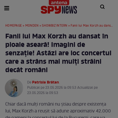
HOMEPAGE
»
MONDEN
»
SHOWBIZ INTERN
» Fanii lui Max Korzh au dansat în ploaie aseară! Imagini de senzație! Astăzi are loc concertul care a strâns mai mulți străini decât români
Fanii lui Max Korzh au dansat în
ploaie aseară! Imagini de
senzație! Astăzi are loc concertul
care a strâns mai mulți străini
decât români
Patrisia Brătan
De
.
Publicat pe 23.05.2026 la 09:53 Actualizat pe
23.05.2026 la 09:53
Chiar dacă mulți români nu știau despre existența
lui, Max Korzh a reușit să adune aproximativ 42.000