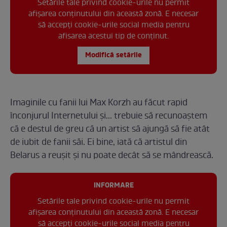
Setările tale privind cookie-urile nu permit
afișarea conținutului din această zonă. E necesar
să accepți cookie-urile social media pentru
afisarea acestui tip de conținut.
Modifică setările
Imaginile cu fanii lui Max Korzh au făcut rapid
înconjurul Internetului și... trebuie să recunoaștem
că e destul de greu că un artist să ajungă să fie atât
de iubit de fanii săi. Ei bine, iată că artistul din
Belarus a reușit și nu poate decât să se mândrească.
INFORMARE
Setările tale privind cookie-urile nu permit
afișarea conținutului din această zonă. E necesar
să accepți cookie-urile social media pentru