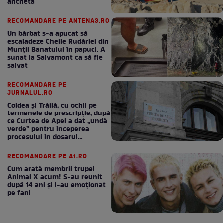
anchetă
RECOMANDARE PE ANTENA3.RO
Un bărbat s-a apucat să
escaladeze Cheile Rudăriei din
Munții Banatului în papuci. A
sunat la Salvamont ca să fie
salvat
RECOMANDARE PE
JURNALUL.RO
Coldea și Trăilă, cu ochii pe
termenele de prescripție, după
ce Curtea de Apel a dat „undă
verde” pentru începerea
procesului în dosarul
„Generalilor”
RECOMANDARE PE A1.RO
Cum arată membrii trupei
Animal X acum! S-au reunit
după 14 ani și i-au emoționat
pe fani