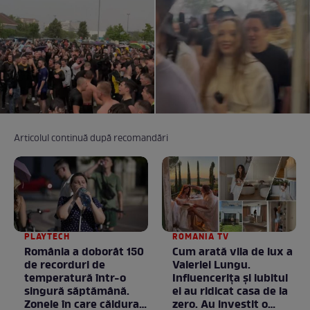
Articolul continuă după recomandări
PLAYTECH
ROMANIA TV
România a doborât 150
Cum arată vila de lux a
de recorduri de
Valeriei Lungu.
temperatură într-o
Influencerița și iubitul
singură săptămână.
ei au ridicat casa de la
Zonele în care căldura a
zero. Au investit o