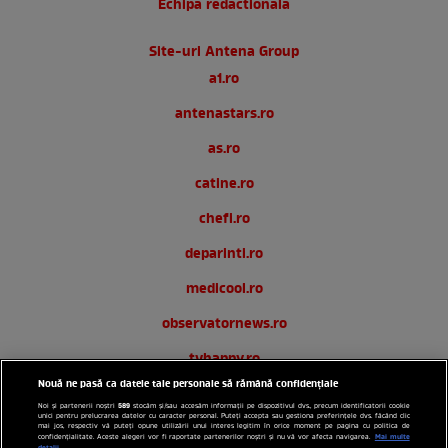
Echipa redactionala
Site-uri Antena Group
a1.ro
antenastars.ro
as.ro
catine.ro
chefi.ro
deparinti.ro
medicool.ro
observatornews.ro
tvhappy.ro
Nouă ne pasă ca datele tale personale să rămână confidențiale
useit.ro
589
Noi și partenerii noștri
stocăm și/sau accesăm informații pe dispozitivul dvs., precum identificatorii cookie
unici pentru prelucrarea datelor cu caracter personal. Puteți accepta sau gestiona preferințele dvs. făcând clic
zutv.ro
mai jos, respectiv vă puteți opune utilizării unui interes legitim în orice moment pe pagina cu politica de
Mai multe
confidențialitate. Aceste alegeri vor fi raportate partenerilor noștri și nu vă vor afecta navigarea.
detalii