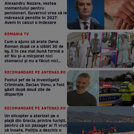
Alexandru Nazare, vestea
momentului pentru
pensionari. Guvernul vrea să le
mărească pensiile în 2027:
Avem în calcul o indexare
ROMANIA TV
Cum a ajuns să arate Oana
Roman după ce a slăbit 30 de
kg. E în cea mai bună formă a
ei! Nu și-a micșorat nici
stomacul și nu a făcut nici
Mounjaro / GALERIE FOTO
RECOMANDARE PE ANTENA3.RO
Fostul șef de la Investigații
Criminale, Dacian Vonu, a fost
găsit după două zile de
dispariţie
RECOMANDARE PE ANTENA3.RO
Un elicopter a aterizat pe o
plajă din Grecia, printre turiști,
pentru că un pasager ar fi vrut
să înoate. Poliția a deschis o