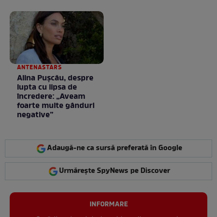
ajuns la valori
avere în ea, dar fiecare
neobișnuite
bănuț a meritat. E mai
ceva ca în filme! /
GALERIE FOTO
ANTENASTARS
Alina Pușcău, despre
lupta cu lipsa de
încredere: „Aveam
foarte multe gânduri
negative”
Adaugă-ne ca sursă preferată în Google
Urmărește SpyNews pe Discover
INFORMARE