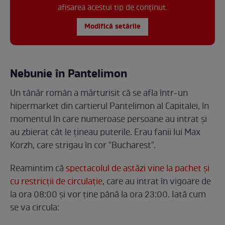
afisarea acestui tip de conținut.
Modifică setările
Nebunie în Pantelimon
Un tânăr român a mărturisit că se afla într-un
hipermarket din cartierul Pantelimon al Capitalei, în
momentul în care numeroase persoane au intrat și
au zbierat cât le țineau puterile. Erau fanii lui Max
Korzh, care strigau în cor "Bucharest".
Reamintim că
spectacolul de astăzi vine la pachet și
cu restricții de circulație
, care au intrat în vigoare de
la ora 08:00 și vor ține până la ora 23:00. Iată cum
se va circula: