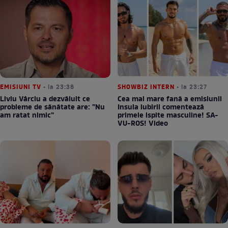
EMISIUNI TV
• la 23:38
SHOWBIZ INTERN
• la 23:27
Liviu Vârciu a dezvăluit ce
Cea mai mare fană a emisiunii
probleme de sănătate are: ”Nu
Insula iubirii comentează
am ratat nimic”
primele ispite masculine! SA-
VU-ROS! Video