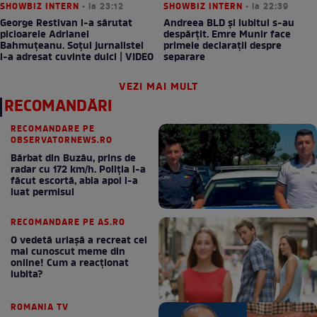
SHOWBIZ INTERN
• la 23:12
SHOWBIZ INTERN
• la 22:39
George Restivan i-a sărutat
Andreea BLD și iubitul s-au
picioarele Adrianei
despărțit. Emre Munir face
Bahmuțeanu. Soțul jurnalistei
primele declarații despre
i-a adresat cuvinte dulci | VIDEO
separare
VEZI MAI MULT
RECOMANDĂRI
RECOMANDARE PE
OBSERVATORNEWS.RO
Bărbat din Buzău, prins de
radar cu 172 km/h. Poliţia i-a
făcut escortă, abia apoi i-a
luat permisul
RECOMANDARE PE AS.RO
O vedetă uriașă a recreat cel
mai cunoscut meme din
online! Cum a reacționat
iubita?
ROMANIA TV