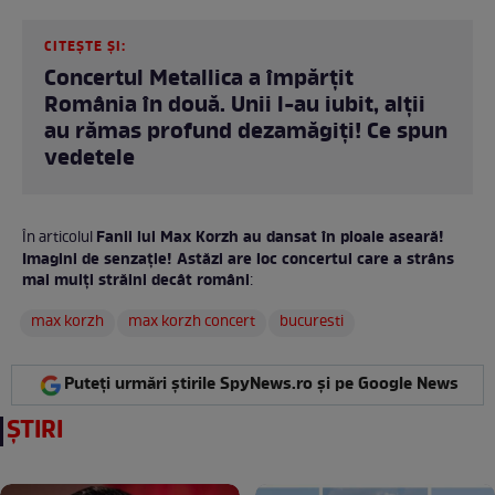
CITEȘTE ȘI:
Concertul Metallica a împărțit
România în două. Unii l-au iubit, alții
au rămas profund dezamăgiți! Ce spun
vedetele
Fanii lui Max Korzh au dansat în ploaie aseară!
În articolul
Imagini de senzație! Astăzi are loc concertul care a strâns
mai mulți străini decât români
:
max korzh
max korzh concert
bucuresti
Puteți urmări știrile SpyNews.ro și pe Google News
ȘTIRI