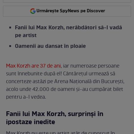
Urmărește SpyNews pe Discover
Fanii lui Max Korzh, nerăbdători să-l vadă
pe artist
Oamenii au dansat în ploaie
Max Korzh are 37 de ani
, iar numeroase persoane
sunt înnebunite după el! Cântărețul urmează să
concerteze astăzi pe Arena Națională din București,
acolo unde 42.000 de oameni și-au cumpărat bilet
pentru a-l vedea.
Fanii lui Max Korzh, surprinși în
ipostaze inedite
Max Korzh nu este un artist atât de cunoscut în