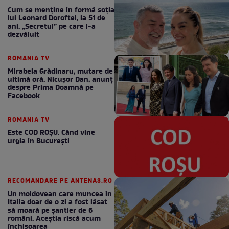
Cum se menţine în formă soţia
lui Leonard Doroftei, la 51 de
ani. „Secretul” pe care l-a
dezvăluit
ROMANIA TV
Mirabela Grădinaru, mutare de
ultimă oră. Nicuşor Dan, anunţ
despre Prima Doamnă pe
Facebook
ROMANIA TV
Este COD ROŞU. Când vine
urgia în Bucureşti
RECOMANDARE PE ANTENA3.RO
Un moldovean care muncea în
Italia doar de o zi a fost lăsat
să moară pe şantier de 6
români. Aceștia riscă acum
închisoarea