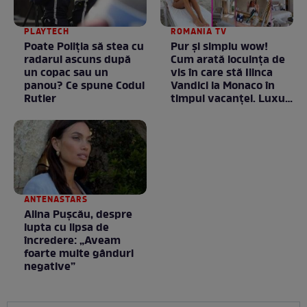
PLAYTECH
ROMANIA TV
Poate Poliția să stea cu
Pur și simplu wow!
radarul ascuns după
Cum arată locuința de
un copac sau un
vis în care stă Ilinca
panou? Ce spune Codul
Vandici la Monaco în
Rutier
timpul vacanței. Luxul
e în starea lui pură.
Totul arată ca în filme!
/ GALERIE FOTO
ANTENASTARS
Alina Pușcău, despre
lupta cu lipsa de
încredere: „Aveam
foarte multe gânduri
negative”