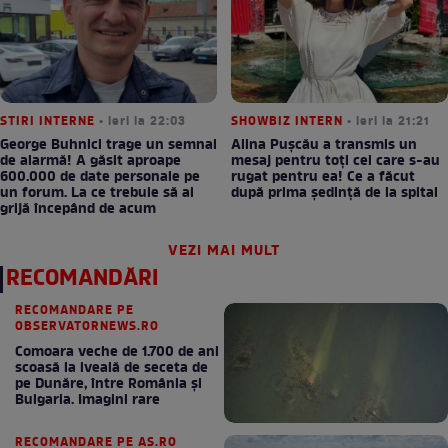
STIRI INTERNE
• ieri la 22:03
SHOWBIZ INTERN
• ieri la 21:21
George Buhnici trage un semnal
Alina Pușcău a transmis un
de alarmă! A găsit aproape
mesaj pentru toți cei care s-au
600.000 de date personale pe
rugat pentru ea! Ce a făcut
un forum. La ce trebuie să ai
după prima ședință de la spital
grijă începând de acum
VEZI MAI MULT
RECOMANDĂRI
RECOMANDARE PE
OBSERVATORNEWS.RO
Comoara veche de 1.700 de ani
scoasă la iveală de seceta de
pe Dunăre, între România şi
Bulgaria. Imagini rare
RECOMANDARE PE AS.RO