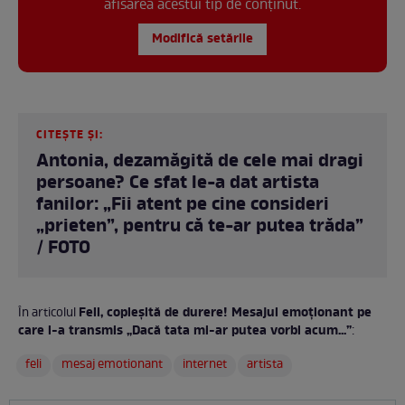
afisarea acestui tip de conținut.
Modifică setările
CITEȘTE ȘI:
Antonia, dezamăgită de cele mai dragi
persoane? Ce sfat le-a dat artista
fanilor: „Fii atent pe cine consideri
„prieten”, pentru că te-ar putea trăda”
/ FOTO
Feli, copleșită de durere! Mesajul emoționant pe
În articolul
care l-a transmis „Dacă tata mi-ar putea vorbi acum...”
:
feli
mesaj emotionant
internet
artista