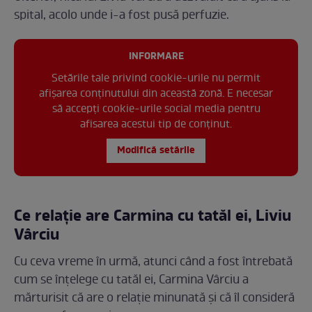
spital, acolo unde i-a fost pusă perfuzie.
INFORMARE
Setările tale privind cookie-urile nu permit
afișarea conținutului din această zonă. E necesar
să accepți cookie-urile social media pentru
afisarea acestui tip de conținut.
Modifică setările
Ce relație are Carmina cu tatăl ei, Liviu
Vârciu
Cu ceva vreme în urmă, atunci când a fost întrebată
cum se înțelege cu tatăl ei, Carmina Vârciu a
mărturisit că are o relație minunată și că îl consideră