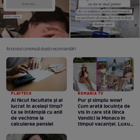
Articolul continuă după recomandări
PLAYTECH
ROMANIA TV
Ai făcut facultate și ai
Pur și simplu wow!
lucrat în același timp?
Cum arată locuința de
Ce se întâmplă cu anii
vis în care stă Ilinca
de vechime la
Vandici la Monaco în
calcularea pensiei
timpul vacanței. Luxul
e în starea lui pură.
Totul arată ca în filme!