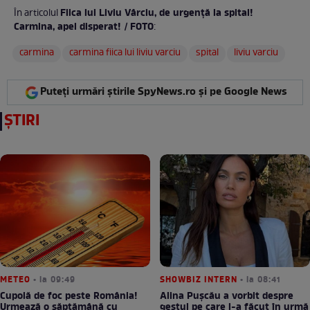
Fiica lui Liviu Vârciu, de urgență la spital!
În articolul
Carmina, apel disperat! / FOTO
:
carmina
carmina fiica lui liviu varciu
spital
liviu varciu
Puteți urmări știrile SpyNews.ro și pe Google News
ȘTIRI
METEO
• la 09:49
SHOWBIZ INTERN
• la 08:41
Cupolă de foc peste România!
Alina Pușcău a vorbit despre
Urmează o săptămână cu
gestul pe care l-a făcut în urmă