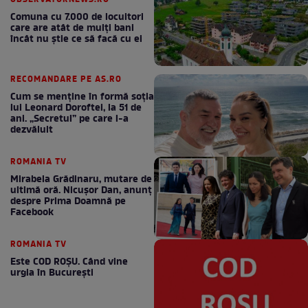
Comuna cu 7.000 de locuitori
care are atât de mulți bani
încât nu știe ce să facă cu ei
RECOMANDARE PE AS.RO
Cum se menţine în formă soţia
lui Leonard Doroftei, la 51 de
ani. „Secretul” pe care l-a
dezvăluit
ROMANIA TV
Mirabela Grădinaru, mutare de
ultimă oră. Nicuşor Dan, anunţ
despre Prima Doamnă pe
Facebook
ROMANIA TV
Este COD ROŞU. Când vine
urgia în Bucureşti