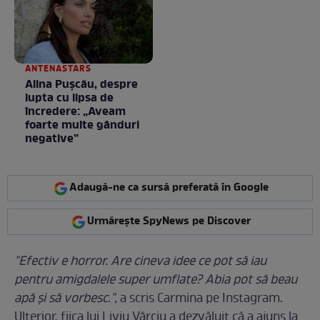
/ GALERIE FOTO
ANTENASTARS
Alina Pușcău, despre
lupta cu lipsa de
încredere: „Aveam
foarte multe gânduri
negative”
Adaugă-ne ca sursă preferată în Google
Urmărește SpyNews pe Discover
"Efectiv e horror. Are cineva idee ce pot să iau
pentru amigdalele super umflate? Abia pot să beau
apă și să vorbesc.",
a scris Carmina pe Instagram.
Ulterior, fiica lui Liviu Vârciu a dezvăluit că a ajuns la