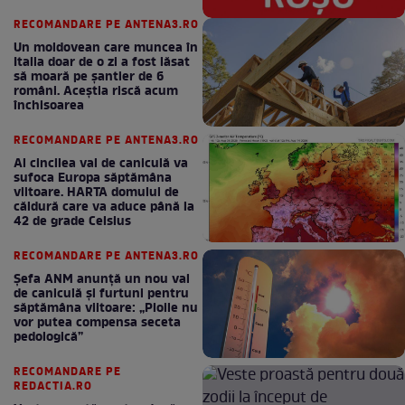
RECOMANDARE PE ANTENA3.RO
Un moldovean care muncea în
Italia doar de o zi a fost lăsat
să moară pe şantier de 6
români. Aceștia riscă acum
închisoarea
RECOMANDARE PE ANTENA3.RO
Al cincilea val de caniculă va
sufoca Europa săptămâna
viitoare. HARTA domului de
căldură care va aduce până la
42 de grade Celsius
RECOMANDARE PE ANTENA3.RO
Șefa ANM anunță un nou val
de caniculă și furtuni pentru
săptămâna viitoare: „Ploile nu
vor putea compensa seceta
pedologică”
RECOMANDARE PE
REDACTIA.RO