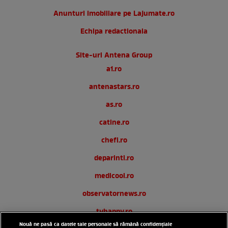
Anunturi imobiliare pe Lajumate.ro
Echipa redactionala
Site-uri Antena Group
a1.ro
antenastars.ro
as.ro
catine.ro
chefi.ro
deparinti.ro
medicool.ro
observatornews.ro
tvhappy.ro
Nouă ne pasă ca datele tale personale să rămână confidențiale