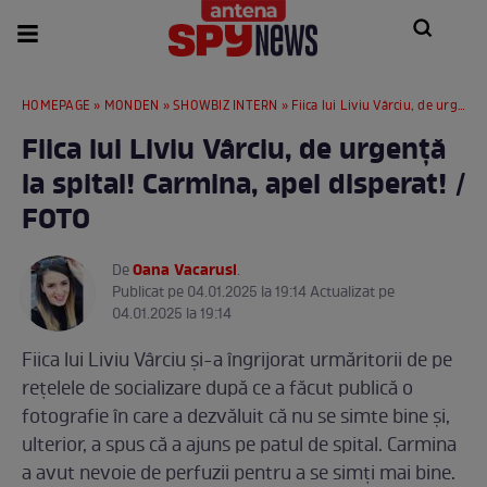
HOMEPAGE
»
MONDEN
»
SHOWBIZ INTERN
» Fiica lui Liviu Vârciu, de urgență la spital! Carmina, apel disperat! / FOTO
Fiica lui Liviu Vârciu, de urgență
la spital! Carmina, apel disperat! /
FOTO
Oana Vacarusi
De
.
Publicat pe 04.01.2025 la 19:14 Actualizat pe
04.01.2025 la 19:14
Fiica lui Liviu Vârciu și-a îngrijorat urmăritorii de pe
rețelele de socializare după ce a făcut publică o
fotografie în care a dezvăluit că nu se simte bine și,
ulterior, a spus că a ajuns pe patul de spital. Carmina
a avut nevoie de perfuzii pentru a se simți mai bine.