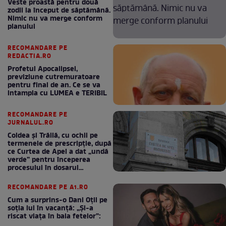
Veste proastă pentru două
zodii la început de săptămână.
Nimic nu va merge conform
planului
RECOMANDARE PE
REDACTIA.RO
Profetul Apocalipsei,
previziune cutremuratoare
pentru final de an. Ce se va
intampla cu LUMEA e TERIBIL
RECOMANDARE PE
JURNALUL.RO
Coldea și Trăilă, cu ochii pe
termenele de prescripție, după
ce Curtea de Apel a dat „undă
verde” pentru începerea
procesului în dosarul
„Generalilor”
RECOMANDARE PE A1.RO
Cum a surprins-o Dani Oțil pe
soția lui în vacanță: „Și-a
riscat viața în baia fetelor”: