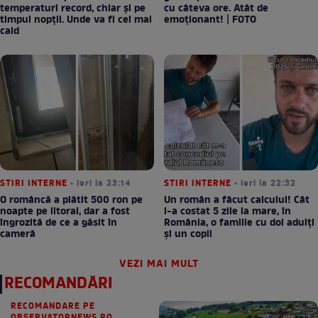
temperaturi record, chiar și pe
cu câteva ore. Atât de
timpul nopții. Unde va fi cel mai
emoționant! | FOTO
cald
STIRI INTERNE
• ieri la 23:14
STIRI INTERNE
• ieri la 22:32
O româncă a plătit 500 ron pe
Un român a făcut calculul! Cât
noapte pe litoral, dar a fost
l-a costat 5 zile la mare, în
îngrozită de ce a găsit în
România, o familie cu doi adulți
cameră
și un copil
VEZI MAI MULT
RECOMANDĂRI
RECOMANDARE PE
OBSERVATORNEWS.RO