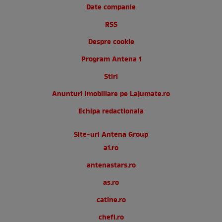
Date companie
RSS
Despre cookie
Program Antena 1
Stiri
Anunturi imobiliare pe Lajumate.ro
Echipa redactionala
Site-uri Antena Group
a1.ro
antenastars.ro
as.ro
catine.ro
chefi.ro