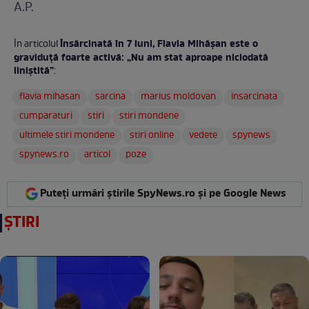
A.P.
Însărcinată în 7 luni, Flavia Mihășan este o
În articolul
graviduță foarte activă: „Nu am stat aproape niciodată
liniștită”
:
flavia mihasan
sarcina
marius moldovan
insarcinata
cumparaturi
stiri
stiri mondene
ultimele stiri mondene
stiri online
vedete
spynews
spynews.ro
articol
poze
Puteți urmări știrile SpyNews.ro și pe Google News
ȘTIRI