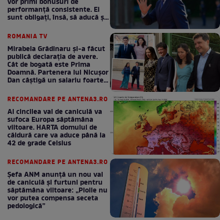
vor primi bonusuri de
performanță consistente. Ei
sunt obligați, însă, să aducă și
bani la bugetul de stat
ROMANIA TV
Mirabela Grădinaru și-a făcut
publică declarația de avere.
Cât de bogată este Prima
Doamnă. Partenera lui Nicușor
Dan câștigă un salariu foarte
bun în fiecare lună!
RECOMANDARE PE ANTENA3.RO
Al cincilea val de caniculă va
sufoca Europa săptămâna
viitoare. HARTA domului de
căldură care va aduce până la
42 de grade Celsius
RECOMANDARE PE ANTENA3.RO
Șefa ANM anunță un nou val
de caniculă și furtuni pentru
săptămâna viitoare: „Ploile nu
vor putea compensa seceta
pedologică”