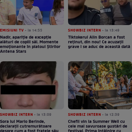
EMISIUNI TV
• la 14:55
SHOWBIZ INTERN
• la 13:49
Nadir, apariție de excepție
Tiktokerul Alin Borcan a fost
alături de copiii săi. Momente
reținut, din nou! Ce acuzații
emoționante în platoul Știrilor
grave i se aduc de această dată
Antena Stars
SHOWBIZ INTERN
• la 13:09
SHOWBIZ INTERN
• la 12:39
Sora lui Mario Berinde,
Chefii vin la Summer Well cu
declarații cutremurătoare
cele mai savuroase gustări de
despre cum a fost fratele său
festival. Prima întâlnire cu