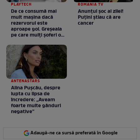
PLAYTECH
ROMANIA TV
De ce consumă mai
Anunţul şoc al zilei!
mult mașina dacă
Puţini ştiau că are
rezervorul este
cancer
aproape gol. Greșeala
pe care mulți șoferi o
fac fără să știe
ANTENASTARS
Alina Pușcău, despre
lupta cu lipsa de
încredere: „Aveam
foarte multe gânduri
negative”
Adaugă-ne ca sursă preferată în Google