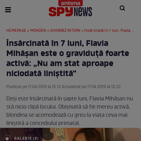
HOMEPAGE
»
MONDEN
»
SHOWBIZ INTERN
» Însărcinată în 7 luni, Flavia Mihășan este o graviduță foarte activă: „Nu am stat aproape niciodată liniștită”
Însărcinată în 7 luni, Flavia
Mihășan este o graviduță foarte
activă: „Nu am stat aproape
niciodată liniștită”
Publicat pe 17.04.2019 la 15:12 Actualizat pe 17.04.2019 la 15:22
Deși este însărcinată în șapte luni, Flavia Mihășan nu
stă nicio clipă locului. Obișnuită să fie mereu activă,
blondina se acomodează cu greu la viața ceva mai
liniștită a concediului prenatal.
GALERIE (3)