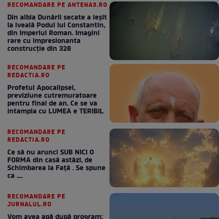
RECOMANDARE PE ANTENA3.RO
Din albia Dunării secate a ieșit
la iveală Podul lui Constantin,
din Imperiul Roman. Imagini
rare cu impresionanta
construcție din 328
RECOMANDARE PE
REDACTIA.RO
Profetul Apocalipsei,
previziune cutremuratoare
pentru final de an. Ce se va
intampla cu LUMEA e TERIBIL
RECOMANDARE PE
REDACTIA.RO
Ce să nu arunci SUB NICI O
FORMA din casă astăzi, de
Schimbarea la Față . Se spune
ca ....
RECOMANDARE PE
JURNALUL.RO
Vom avea apă după program: