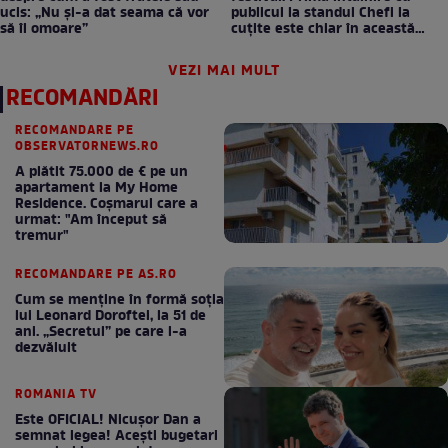
ucis: „Nu și-a dat seama că vor
publicul la standul Chefi la
să îl omoare”
cuțite este chiar în această
seară!
VEZI MAI MULT
RECOMANDĂRI
RECOMANDARE PE
OBSERVATORNEWS.RO
A plătit 75.000 de € pe un
apartament la My Home
Residence. Coşmarul care a
urmat: "Am început să
tremur"
RECOMANDARE PE AS.RO
Cum se menţine în formă soţia
lui Leonard Doroftei, la 51 de
ani. „Secretul” pe care l-a
dezvăluit
ROMANIA TV
Este OFICIAL! Nicușor Dan a
semnat legea! Acești bugetari