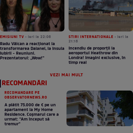
EMISIUNI TV
• ieri la 22:06
STIRI INTERNATIONALE
• ieri la
21:16
Radu Vâlcan a reacționat la
Incendiu de proporții la
transformarea Daianei, la Insula
aeroportul Heathrow din
Iubirii - Reuniuni.
Londra! Imagini exclusive, în
Prezentatorul: „Wow!”
timp real
VEZI MAI MULT
RECOMANDĂRI
RECOMANDARE PE
OBSERVATORNEWS.RO
A plătit 75.000 de € pe un
apartament la My Home
Residence. Coşmarul care a
urmat: "Am început să
tremur"