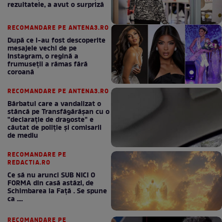
rezultatele, a avut o surpriză
RECOMANDARE PE ANTENA3.RO
După ce i-au fost descoperite
mesajele vechi de pe
Instagram, o regină a
frumuseții a rămas fără
coroană
RECOMANDARE PE ANTENA3.RO
Bărbatul care a vandalizat o
stâncă pe Transfăgărășan cu o
"declaraţie de dragoste" e
căutat de poliție și comisarii
de mediu
RECOMANDARE PE
REDACTIA.RO
Ce să nu arunci SUB NICI O
FORMA din casă astăzi, de
Schimbarea la Față . Se spune
ca ....
RECOMANDARE PE