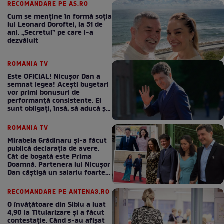
RECOMANDARE PE AS.RO
Cum se menţine în formă soţia
lui Leonard Doroftei, la 51 de
ani. „Secretul” pe care l-a
dezvăluit
ROMANIA TV
Este OFICIAL! Nicușor Dan a
semnat legea! Acești bugetari
vor primi bonusuri de
performanță consistente. Ei
sunt obligați, însă, să aducă și
bani la bugetul de stat
ROMANIA TV
Mirabela Grădinaru și-a făcut
publică declarația de avere.
Cât de bogată este Prima
Doamnă. Partenera lui Nicușor
Dan câștigă un salariu foarte
bun în fiecare lună!
RECOMANDARE PE ANTENA3.RO
O învățătoare din Sibiu a luat
4,90 la Titularizare și a făcut
contestație. Când s-au afișat