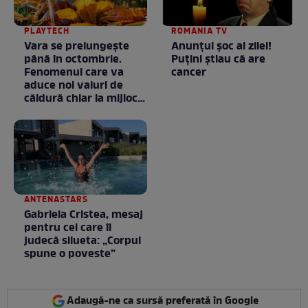
PLAYTECH
ROMANIA TV
Vara se prelungeşte
Anunţul şoc al zilei!
până în octombrie.
Puţini ştiau că are
Fenomenul care va
cancer
aduce noi valuri de
căldură chiar la mijlocul
toamnei
ANTENASTARS
Gabriela Cristea, mesaj
pentru cei care îi
judecă silueta: „Corpul
spune o poveste”
Adaugă-ne ca sursă preferată în Google