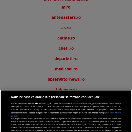
a1.ro
antenastars.ro
as.ro
catine.ro
chefi.ro
deparinti.ro
medicool.ro
observatornews.ro
tvhappy.ro
Nouă ne pasă ca datele tale personale să rămână confidențiale
useit.ro
589
Noi și partenerii noștri
stocăm și/sau accesăm informații pe dispozitivul dvs., precum identificatorii cookie
unici pentru prelucrarea datelor cu caracter personal. Puteți accepta sau gestiona preferințele dvs. făcând clic
zutv.ro
mai jos, respectiv vă puteți opune utilizării unui interes legitim în orice moment pe pagina cu politica de
Mai multe
confidențialitate. Aceste alegeri vor fi raportate partenerilor noștri și nu vă vor afecta navigarea.
detalii
Noi si partenerii nostri (retelele de socializare si agentiile de publicitate partenere, precum si furnizorii nostri de
Trends AntenaPLAY
servicii de date analitice) prelucram date pentru a permite website-ului sa functioneze, pentru a personaliza
continutul si anunturile publicitare afisate in functie de interesele si/sau profilul dvs., pentru a va oferi
functionalitati aferente retelelor de socializare si pentru a analiza traficul pe website. Beneficiati de drepturile
AntenaPLAY
prevazute de art. 15-22 din GDPR in legatura cu prelucrarea datelor cu caracter personal. Aceste drepturi pot fi