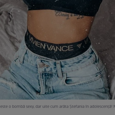
ste o bombă sexy, dar uite cum arăta Ștefania în adolescență! N