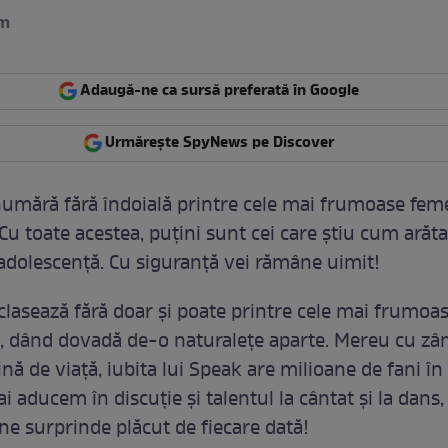
am
Adaugă-ne ca sursă preferată în Google
Urmărește SpyNews pe Discover
numără fără îndoială printre cele mai frumoase feme
 Cu toate acestea, puțini sunt cei care știu cum arăta
 adolescență. Cu siguranță vei rămâne uimit!
clasează fără doar și poate printre cele mai frumoa
, dând dovadă de-o naturalețe aparte. Mereu cu zâ
ină de viață, iubita lui Speak are milioane de fani în
i aducem în discuție și talentul la cântat și la dans,
ne surprinde plăcut de fiecare dată!