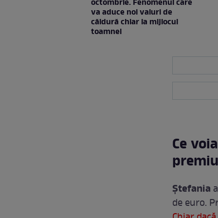
octombrie. Fenomenul care
va aduce noi valuri de
căldură chiar la mijlocul
toamnei
Ce voia
premiu
Ștefania
a
de euro. Pr
Chiar dacă