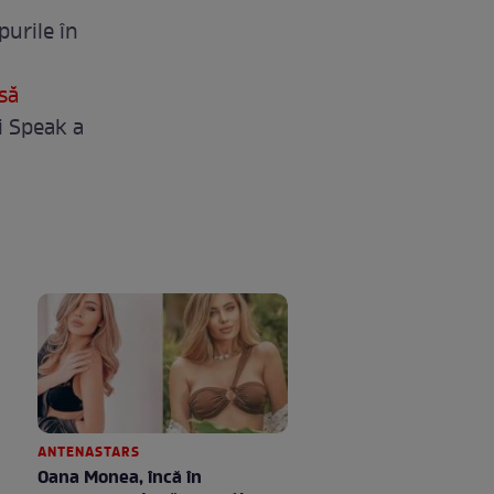
purile în
 să
ui Speak a
ANTENASTARS
Oana Monea, încă în