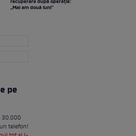
recuperare după operație:
„Mai am două luni”
de pe
e 30.000
 un telefon!
l tot și l-