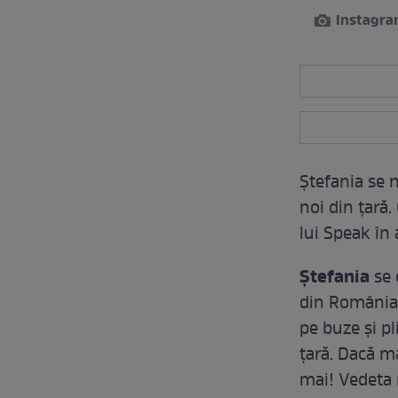
Instagr
Ștefania se 
noi din țară.
lui Speak în
Ștefania
se 
din România
pe buze și pl
țară. Dacă ma
mai! Vedeta 