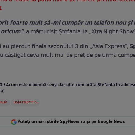
.
rit foarte mult să-mi cumpăr un telefon nou și
 oricum”
, a mărturisit Ștefania, la „Xtra Night Show”
S
i au pierdut finala sezonului 3 din „Asia Express”,
u câștigat ceva mult mai de preț de pe urma competi
O / Acum este o bombă sexy, dar uite cum arăta Ștefania în adoles
ta
:
peak
asia express
Puteți urmări știrile SpyNews.ro și pe Google News