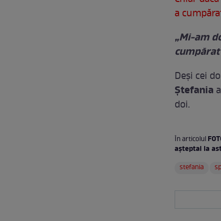
a cumpărat
„Mi-am do
cumpărat
Deși cei do
Ștefania
a
doi.
FOT
În articolul
așteptai la as
stefania
s