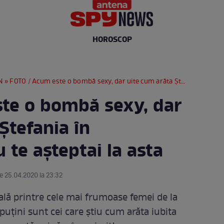
HOROSCOP
N
» FOTO / Acum este o bombă sexy, dar uite cum arăta Ștefania în adolescență! Nu te așteptai la asta
te o bombă sexy, dar
Ștefania în
 te așteptai la asta
pe 25.04.2020 la 23:32
ală printre cele mai frumoase femei de la
 puțini sunt cei care știu cum arăta iubita