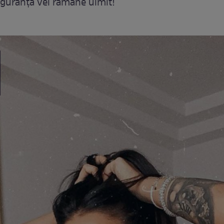
siguranță vei rămâne uimit!