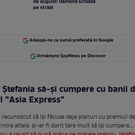
de august! Oamenii schiază
pe străzi
Adaugă-ne ca sursă preferată în Google
Urmărește SpyNews pe Discover
 Ștefania să-și cumpere cu banii 
l ”Asia Express”
 recunoscut că își făcuse deja planuri cu premiul d
intre altele, și-ar fi dorit tare mult să își cumpere...
 nu a reușit să pună mâna pe marele premiu, telefonu