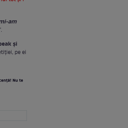
 mi-am
.
peak și
ției, pe ei
cență! Nu te