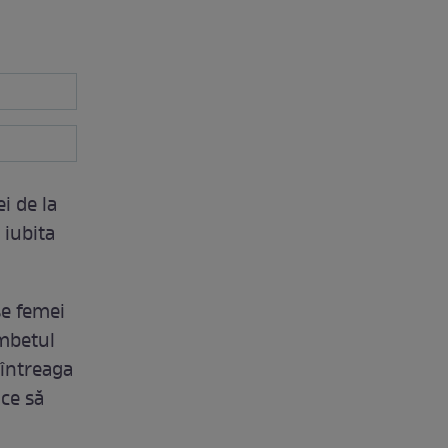
i de la
 iubita
se femei
mbetul
 întreaga
 ce să