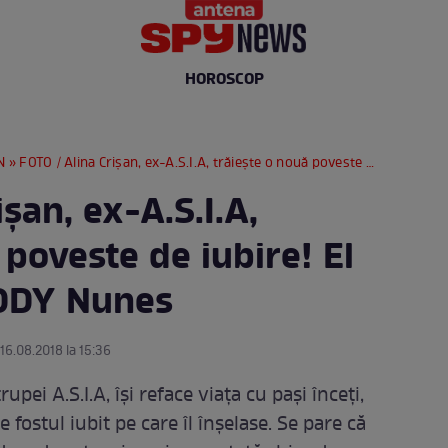
HOROSCOP
N
» FOTO / Alina Crișan, ex-A.S.I.A, trăiește o nouă poveste de iubire! El l-a înlocuit pe DDY Nunes
șan, ex-A.S.I.A,
 poveste de iubire! El
 DDY Nunes
 16.08.2018 la 15:36
pei A.S.I.A, își reface viața cu pași înceți,
fostul iubit pe care îl înșelase. Se pare că