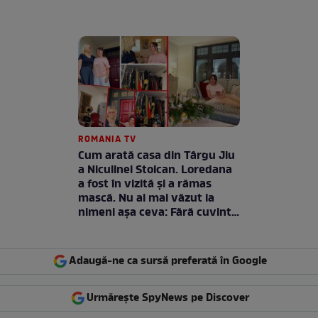
ROMANIA TV
Cum arată casa din Târgu Jiu
a Niculinei Stoican. Loredana
a fost în vizită și a rămas
mască. Nu ai mai văzut la
nimeni așa ceva: Fără cuvinte
/ VIDEO
Adaugă-ne ca sursă preferată în Google
Urmărește SpyNews pe Discover