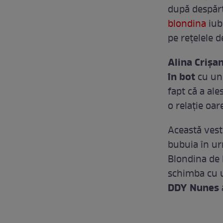
după despărți
blondina
iub
pe rețelele d
Alina Crișa
în bot
cu un 
fapt că a ale
o relație oar
Această ves
bubuia în ur
Blondina de l
schimba cu 
DDY Nunes