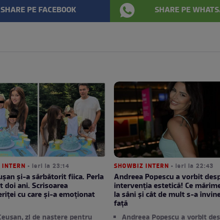
SHARE PE FACEBOOK
SHARE PE WHATS
 INTERN
• ieri la 23:14
SHOWBIZ INTERN
• ieri la 22:43
șan și-a sărbătorit fiica. Perla
Andreea Popescu a vorbit des
t doi ani. Scrisoarea
intervenția estetică! Ce mărime
eriței cu care și-a emoționat
la sâni și cât de mult s-a învine
față
Ceușan, zi de naștere pentru
Andreea Popescu a vorbit de