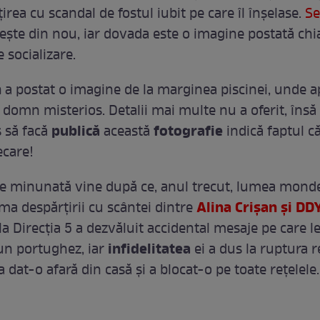
rea cu scandal de fostul iubit pe care îl înșelase.
Se
ește din nou, iar dovada este o imagine postată chia
e socializare.
n
a postat o imagine de la marginea piscinei, unde a
domn misterios. Detalii mai multe nu a oferit, însă
publică
fotografie
s să facă
această
indică faptul c
ecare!
te minunată vine după ce, anul trecut, lumea mond
Alina Crișan și D
ma despărțirii cu scântei dintre
a Direcția 5 a dezvăluit accidental mesaje pe care l
infidelitatea
un portughez, iar
ei a dus la ruptura re
a dat-o afară din casă și a blocat-o pe toate rețelele.