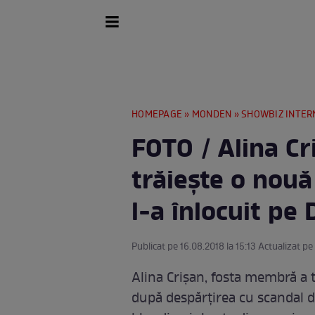
HOMEPAGE
»
MONDEN
»
SHOWBIZ INTER
FOTO / Alina Cri
trăiește o nouă
l-a înlocuit pe
Publicat pe 16.08.2018 la 15:13 Actualizat pe
Alina Crișan, fosta membră a tru
după despărțirea cu scandal de 