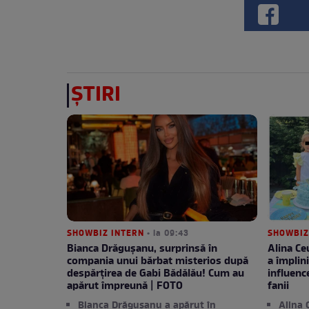
ȘTIRI
SHOWBIZ INTERN
• la 09:43
SHOWBIZ
Bianca Drăgușanu, surprinsă în
Alina Ceu
compania unui bărbat misterios după
a împlini
despărțirea de Gabi Bădălău! Cum au
influenc
apărut împreună | FOTO
fanii
Bianca Drăgușanu a apărut în
Alina 