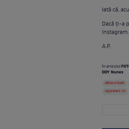
Iată că, a
Dacă ți-a p
Instagram.
A.P.
FOTO
În articolul
DDY Nunes
:
alina crisan
spynews.ro