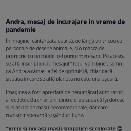
Andra, mesaj de încurajare în vreme de
pandemie
În imagine, cântăreața poartă, pe lângă un tricou cu
personaje de desene animate, și o mască de
protecție cu un model cel puțin interesant. Pe acesta
se află inscripționat mesajul "Totul va fi bine", semn
că Andra a rămas la fel de optimistă, chiar dacă
situația în care se află planeta nu este una ușoară.
Imaginea a fost apreciată de nenumărați admiratori
ai vedetei. Ba chiar unii dintre ei au spus că își doresc
și ei astfel de măști neconvențonale, dar care
transmit speranță și gânduri bune.
”Vrem și noi așa măști simpatice și colorate 😍