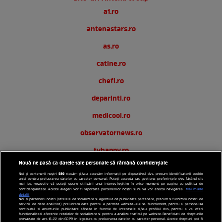
a1.ro
antenastars.ro
as.ro
catine.ro
chefi.ro
deparinti.ro
medicool.ro
observatornews.ro
tvhappy.ro
Nouă ne pasă ca datele tale personale să rămână confidențiale
useit.ro
589
Noi și partenerii noștri
stocăm și/sau accesăm informații pe dispozitivul dvs., precum identificatorii cookie
unici pentru prelucrarea datelor cu caracter personal. Puteți accepta sau gestiona preferințele dvs. făcând clic
zutv.ro
mai jos, respectiv vă puteți opune utilizării unui interes legitim în orice moment pe pagina cu politica de
Mai multe
confidențialitate. Aceste alegeri vor fi raportate partenerilor noștri și nu vă vor afecta navigarea.
detalii
Noi si partenerii nostri (retelele de socializare si agentiile de publicitate partenere, precum si furnizorii nostri de
Trends AntenaPLAY
servicii de date analitice) prelucram date pentru a permite website-ului sa functioneze, pentru a personaliza
continutul si anunturile publicitare afisate in functie de interesele si/sau profilul dvs., pentru a va oferi
functionalitati aferente retelelor de socializare si pentru a analiza traficul pe website. Beneficiati de drepturile
AntenaPLAY
prevazute de art. 15-22 din GDPR in legatura cu prelucrarea datelor cu caracter personal. Aceste drepturi pot fi