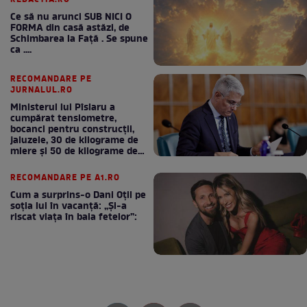
REDACTIA.RO
Ce să nu arunci SUB NICI O
FORMA din casă astăzi, de
Schimbarea la Față . Se spune
ca ....
RECOMANDARE PE
JURNALUL.RO
Ministerul lui Pîslaru a
cumpărat tensiometre,
bocanci pentru construcții,
jaluzele, 30 de kilograme de
miere și 50 de kilograme de
cafea
RECOMANDARE PE A1.RO
Cum a surprins-o Dani Oțil pe
soția lui în vacanță: „Și-a
riscat viața în baia fetelor”: