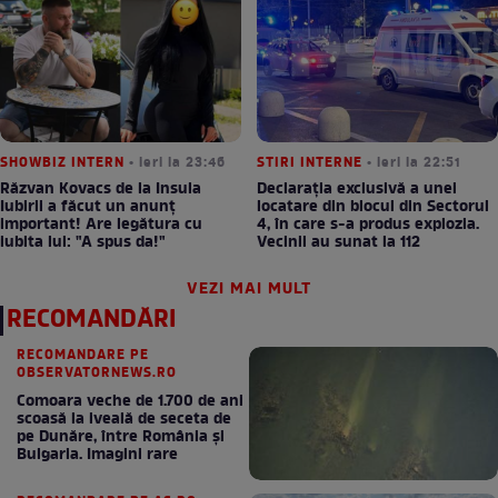
SHOWBIZ INTERN
• ieri la 23:46
STIRI INTERNE
• ieri la 22:51
Răzvan Kovacs de la Insula
Declarația exclusivă a unei
Iubirii a făcut un anunț
locatare din blocul din Sectorul
important! Are legătura cu
4, în care s-a produs explozia.
iubita lui: "A spus da!"
Vecinii au sunat la 112
VEZI MAI MULT
RECOMANDĂRI
RECOMANDARE PE
OBSERVATORNEWS.RO
Comoara veche de 1.700 de ani
scoasă la iveală de seceta de
pe Dunăre, între România şi
Bulgaria. Imagini rare