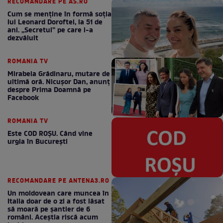
RECOMANDARE PE AS.RO
Cum se menţine în formă soţia
lui Leonard Doroftei, la 51 de
ani. „Secretul” pe care l-a
dezvăluit
ROMANIA TV
Mirabela Grădinaru, mutare de
ultimă oră. Nicuşor Dan, anunţ
despre Prima Doamnă pe
Facebook
ROMANIA TV
Este COD ROŞU. Când vine
urgia în Bucureşti
RECOMANDARE PE ANTENA3.RO
Un moldovean care muncea în
Italia doar de o zi a fost lăsat
să moară pe şantier de 6
români. Aceștia riscă acum