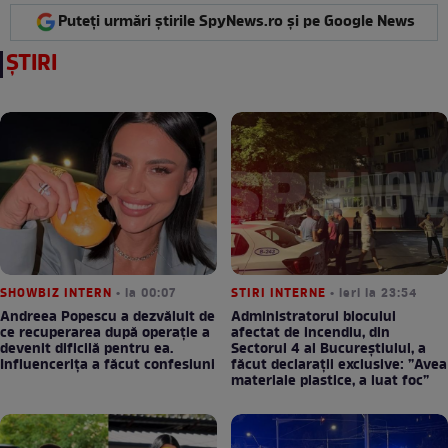
Puteți urmări știrile SpyNews.ro și pe Google News
ȘTIRI
SHOWBIZ INTERN
• la 00:07
STIRI INTERNE
• ieri la 23:54
Andreea Popescu a dezvăluit de
Administratorul blocului
ce recuperarea după operație a
afectat de incendiu, din
devenit dificilă pentru ea.
Sectorul 4 al Bucureștiului, a
Influencerița a făcut confesiuni
făcut declarații exclusive: ”Avea
materiale plastice, a luat foc”