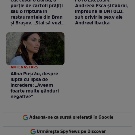
Cât costă o ciorbă, o
FOTO EXCLUSIV.
porţie de cartofi prăjiţi
Andreea Esca şi Cabral,
sau o friptură în
împreună la UNTOLD,
restaurantele din Bran
sub privirile sexy ale
şi Braşov. „Stai să vezi
Andreei Ibacka
ce chirii sunt”
ANTENASTARS
Alina Pușcău, despre
lupta cu lipsa de
încredere: „Aveam
foarte multe gânduri
negative”
Adaugă-ne ca sursă preferată în Google
Urmărește SpyNews pe Discover