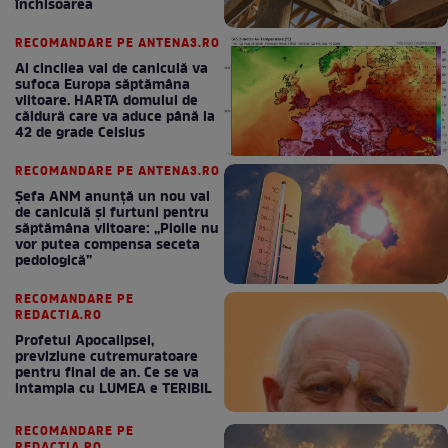
închisoarea
RECOMANDARE PE ANTENA3.RO
Al cincilea val de caniculă va
sufoca Europa săptămâna
viitoare. HARTA domului de
căldură care va aduce până la
42 de grade Celsius
RECOMANDARE PE ANTENA3.RO
Șefa ANM anunță un nou val
de caniculă și furtuni pentru
săptămâna viitoare: „Ploile nu
vor putea compensa seceta
pedologică”
RECOMANDARE PE
REDACTIA.RO
Profetul Apocalipsei,
previziune cutremuratoare
pentru final de an. Ce se va
intampla cu LUMEA e TERIBIL
RECOMANDARE PE