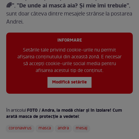
🌈”
”De unde ai mască aia? Și mie îmi trebuie”
,
,
sunt doar câteva dintre mesajele strânse la postarea
Andrei.
INFORMARE
Setările tale privind cookie-urile nu permit
afișarea conținutului din această zonă. E necesar
să accepți cookie-urile social media pentru
afisarea acestui tip de conținut.
Modifică setările
FOTO / Andra, la modă chiar și în izolare! Cum
În articolul
arată masca de protecție a vedetei
:
coronavirus
masca
andra
mesaj