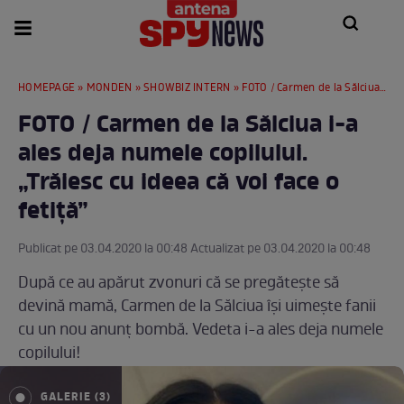
HOMEPAGE
»
MONDEN
»
SHOWBIZ INTERN
» FOTO / Carmen de la Sălciua i-a ales deja numele copilului. „Trăiesc cu ideea că voi face o fetiță”
FOTO / Carmen de la Sălciua i-a
ales deja numele copilului.
„Trăiesc cu ideea că voi face o
fetiță”
Publicat pe 03.04.2020 la 00:48 Actualizat pe 03.04.2020 la 00:48
După ce au apărut zvonuri că se pregătește să
devină mamă, Carmen de la Sălciua își uimește fanii
cu un nou anunț bombă. Vedeta i-a ales deja numele
copilului!
GALERIE (3)