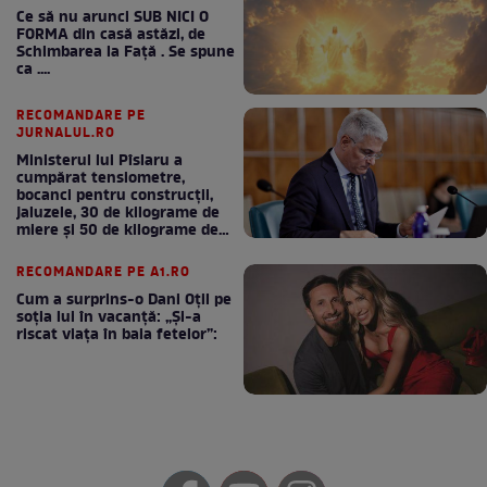
Ce să nu arunci SUB NICI O
FORMA din casă astăzi, de
Schimbarea la Față . Se spune
ca ....
RECOMANDARE PE
JURNALUL.RO
Ministerul lui Pîslaru a
cumpărat tensiometre,
bocanci pentru construcții,
jaluzele, 30 de kilograme de
miere și 50 de kilograme de
cafea
RECOMANDARE PE A1.RO
Cum a surprins-o Dani Oțil pe
soția lui în vacanță: „Și-a
riscat viața în baia fetelor”: