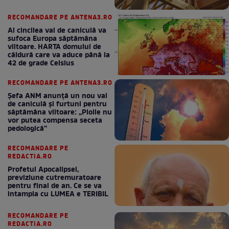
RECOMANDARE PE ANTENA3.RO
Al cincilea val de caniculă va
sufoca Europa săptămâna
viitoare. HARTA domului de
căldură care va aduce până la
42 de grade Celsius
RECOMANDARE PE ANTENA3.RO
Șefa ANM anunță un nou val
de caniculă și furtuni pentru
săptămâna viitoare: „Ploile nu
vor putea compensa seceta
pedologică”
RECOMANDARE PE
REDACTIA.RO
Profetul Apocalipsei,
previziune cutremuratoare
pentru final de an. Ce se va
intampla cu LUMEA e TERIBIL
RECOMANDARE PE
REDACTIA.RO