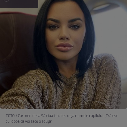
FOTO / Carmen de la Sălciua i-a ales deja numele copilului. „Trăiesc
cu ideea că voi face o fetiță”