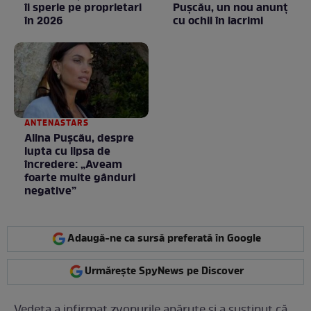
îi sperie pe proprietari
Puşcău, un nou anunţ
în 2026
cu ochii în lacrimi
ANTENASTARS
Alina Pușcău, despre
lupta cu lipsa de
încredere: „Aveam
foarte multe gânduri
negative”
Adaugă-ne ca sursă preferată în Google
Urmărește SpyNews pe Discover
Vedeta a infirmat zvonurile apărute și a susținut că