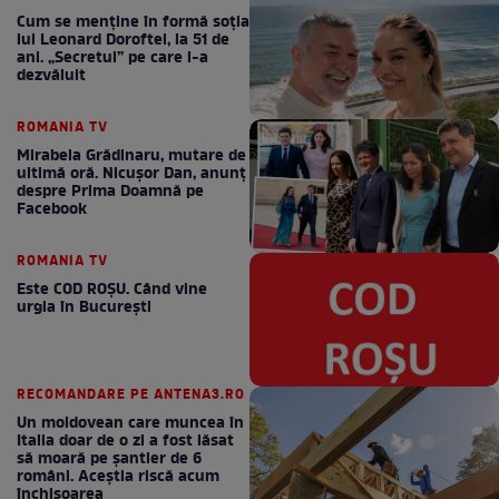
Cum se menţine în formă soţia
lui Leonard Doroftei, la 51 de
ani. „Secretul” pe care l-a
dezvăluit
ROMANIA TV
Mirabela Grădinaru, mutare de
ultimă oră. Nicuşor Dan, anunţ
despre Prima Doamnă pe
Facebook
ROMANIA TV
Este COD ROŞU. Când vine
urgia în Bucureşti
RECOMANDARE PE ANTENA3.RO
Un moldovean care muncea în
Italia doar de o zi a fost lăsat
să moară pe şantier de 6
români. Aceștia riscă acum
închisoarea