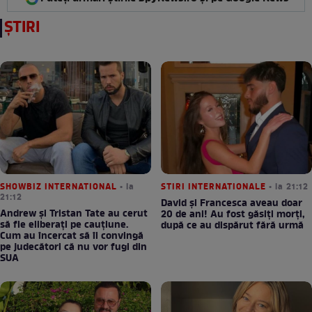
ȘTIRI
SHOWBIZ INTERNATIONAL
• la
STIRI INTERNATIONALE
• la 21:12
21:12
David și Francesca aveau doar
Andrew și Tristan Tate au cerut
20 de ani! Au fost găsiți morți,
să fie eliberați pe cauțiune.
după ce au dispărut fără urmă
Cum au încercat să îi convingă
pe judecători că nu vor fugi din
SUA