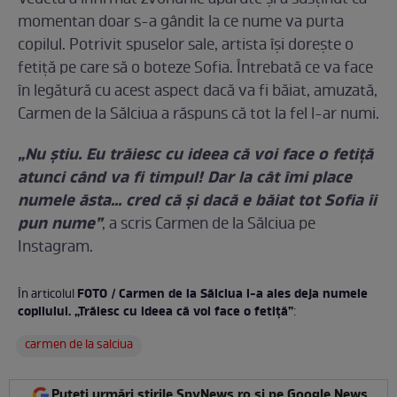
momentan doar s-a gândit la ce nume va purta
copilul. Potrivit spuselor sale, artista își dorește o
fetiță pe care să o boteze Sofia. Întrebată ce va face
în legătură cu acest aspect dacă va fi băiat, amuzată,
Carmen de la Sălciua a răspuns că tot la fel l-ar numi.
„Nu știu. Eu trăiesc cu ideea că voi face o fetiță
atunci când va fi timpul! Dar la cât îmi place
numele ăsta... cred că și dacă e băiat tot Sofia îi
pun nume”
, a scris Carmen de la Sălciua pe
Instagram.
FOTO / Carmen de la Sălciua i-a ales deja numele
În articolul
copilului. „Trăiesc cu ideea că voi face o fetiță”
:
carmen de la salciua
Puteți urmări știrile SpyNews.ro și pe Google News