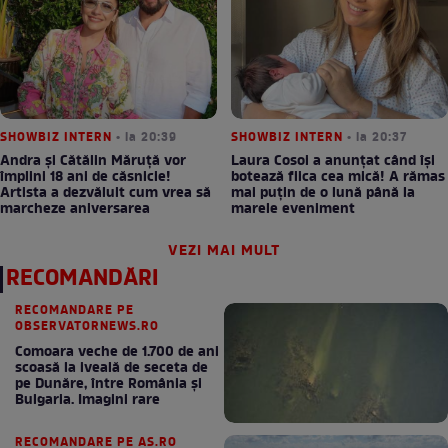
SHOWBIZ INTERN
• la 20:39
SHOWBIZ INTERN
• la 20:37
Andra și Cătălin Măruță vor
Laura Cosoi a anunțat când își
împlini 18 ani de căsnicie!
botează fiica cea mică! A rămas
Artista a dezvăluit cum vrea să
mai puțin de o lună până la
marcheze aniversarea
marele eveniment
VEZI MAI MULT
RECOMANDĂRI
RECOMANDARE PE
OBSERVATORNEWS.RO
Comoara veche de 1.700 de ani
scoasă la iveală de seceta de
pe Dunăre, între România şi
Bulgaria. Imagini rare
RECOMANDARE PE AS.RO