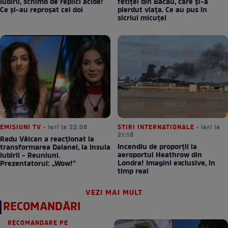
Iubirii, schimb de replici acide!
fetiței din Bacău, care și-a
Ce și-au reproșat cei doi
pierdut viața. Ce au pus în
sicriul micuței
EMISIUNI TV
• ieri la 22:06
STIRI INTERNATIONALE
• ieri la
21:16
Radu Vâlcan a reacționat la
Incendiu de proporții la
transformarea Daianei, la Insula
aeroportul Heathrow din
Iubirii - Reuniuni.
Londra! Imagini exclusive, în
Prezentatorul: „Wow!”
timp real
VEZI MAI MULT
RECOMANDĂRI
RECOMANDARE PE