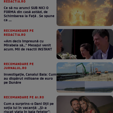
REDACTIA.RO
Ce să nu arunci SUB NICI O
FORMA din casă astăzi, de
Schimbarea la Față . Se spune
ca ....
RECOMANDARE PE
REDACTIA.RO
«Am decis împreună cu
Mirabela să..." Mesajul venit
acum. Mii de reactii INSTANT
RECOMANDARE PE
JURNALUL.RO
Investigație, Canalul Bala: Cum
au dispărut milioane de euro
pe Dunăre
RECOMANDARE PE A1.RO
Cum a surprins-o Dani Oțil pe
soția lui în vacanță: „Și-a
riscat viața în baia fetelor”: