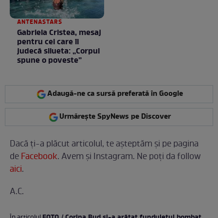
ANTENASTARS
Gabriela Cristea, mesaj
pentru cei care îi
judecă silueta: „Corpul
spune o poveste”
Adaugă-ne ca sursă preferată în Google
Urmărește SpyNews pe Discover
Dacă ți-a plăcut articolul, te așteptăm și pe pagina
de
Facebook
. Avem și Instagram. Ne poți da follow
aici
.
A.C.
FOTO / Corina Bud și-a arătat fundulețul bombat