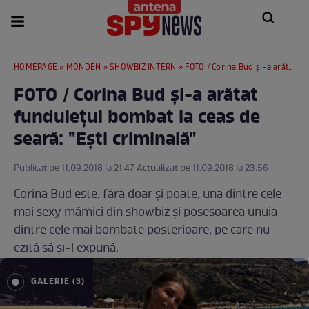
HOMEPAGE
»
MONDEN
»
SHOWBIZ INTERN
» FOTO / Corina Bud și-a arătat fundulețul bombat la ceas de seară: "Ești criminală"
FOTO / Corina Bud și-a arătat
fundulețul bombat la ceas de
seară: "Ești criminală"
Publicat pe 11.09.2018 la 21:47 Actualizat pe 11.09.2018 la 23:56
Corina Bud este, fără doar și poate, una dintre cele
mai sexy mămici din showbiz și posesoarea unuia
dintre cele mai bombate posterioare, pe care nu
ezită să și-l expună.
GALERIE (3)