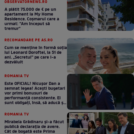
OBSERVATORNEWS.RO
A plătit 75.000 de € pe un
apartament la My Home
Residence. Coşmarul care a
urmat: "Am început să
tremur"
RECOMANDARE PE AS.RO
Cum se menţine în formă soţia
lui Leonard Doroftei, la 51 de
ani. „Secretul” pe care l-a
dezvăluit
ROMANIA TV
Este OFICIAL! Nicușor Dan a
semnat legea! Acești bugetari
vor primi bonusuri de
performanță consistente. Ei
sunt obligați, însă, să aducă și
bani la bugetul de stat
ROMANIA TV
Mirabela Grădinaru și-a făcut
publică declarația de avere.
Cât de bogată este Prima