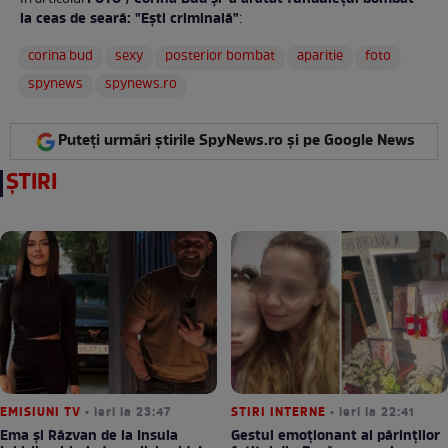
În articolul
la ceas de seară: "Ești criminală"
:
corina bud
sexy
posterior bombat
aparitie
foto
spynews
spynews.ro
Puteți urmări știrile SpyNews.ro și pe Google News
ȘTIRI
EMISIUNI TV
• ieri la 23:47
STIRI INTERNE
• ieri la 22:41
Ema și Răzvan de la Insula
Gestul emoționant al părinților