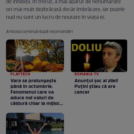
de inhibiții. În trecut, a mai apărut de nenumărate
ori mai mult dezbrăcată decât îmbrăcate, iar pozele
nud nu sunt un lucru de noutate în viața ei.
Articolul continuă după recomandări
PLAYTECH
ROMANIA TV
Vara se prelungeşte
Anunţul şoc al zilei!
până în octombrie.
Puţini ştiau că are
Fenomenul care va
cancer
aduce noi valuri de
căldură chiar la mijlocul
toamnei