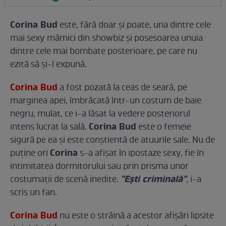
Corina Bud
este, fără doar și poate, una dintre cele
mai sexy mămici din showbiz și posesoarea unuia
dintre cele mai bombate posterioare, pe care nu
ezită să și-l expună.
Corina Bud
a fost pozată la ceas de seară, pe
marginea apei, îmbrăcată într-un costum de baie
negru, mulat, ce i-a lăsat la vedere posteriorul
Corina Bud
intens lucrat la sală.
este o femeie
sigură pe ea și este conștientă de atuurile sale. Nu de
Corina
puține ori
s-a afișat în ipostaze sexy, fie în
intimitatea dormitorului sau prin prisma unor
"Ești criminală"
costumații de scenă inedite.
, i-a
scris un fan.
Corina Bud
nu este o străină a acestor afișări lipsite