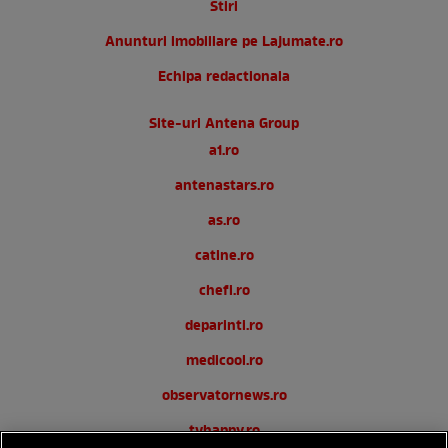
Stiri
Anunturi imobiliare pe Lajumate.ro
Echipa redactionala
Site-uri Antena Group
a1.ro
antenastars.ro
as.ro
catine.ro
chefi.ro
deparinti.ro
medicool.ro
observatornews.ro
tvhappy.ro