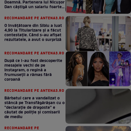
Doamnă. Partenera lui Nicușor
Dan câștigă un salariu foarte
bun în fiecare lună!
RECOMANDARE PE ANTENA3.RO
O învățătoare din Sibiu a luat
4,90 la Titularizare și a făcut
contestație. Când s-au afișat
rezultatele, a avut o surpriză
RECOMANDARE PE ANTENA3.RO
După ce i-au fost descoperite
mesajele vechi de pe
Instagram, o regină a
frumuseții a rămas fără
coroană
RECOMANDARE PE ANTENA3.RO
Bărbatul care a vandalizat o
stâncă pe Transfăgărășan cu o
"declaraţie de dragoste" e
căutat de poliție și comisarii
de mediu
RECOMANDARE PE