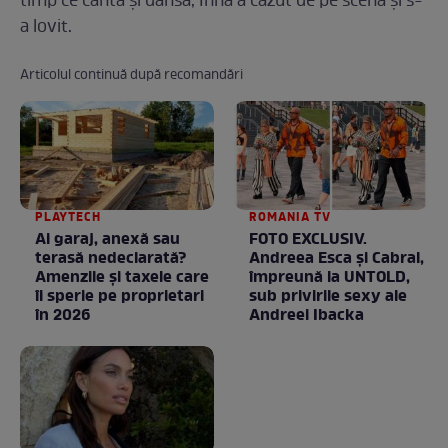
timp ce cânta și dansa, Inna a căzut de pe scenă și s-
a lovit.
Articolul continuă după recomandări
PLAYTECH
ROMANIA TV
Ai garaj, anexă sau
FOTO EXCLUSIV.
terasă nedeclarată?
Andreea Esca şi Cabral,
Amenzile și taxele care
împreună la UNTOLD,
îi sperie pe proprietari
sub privirile sexy ale
în 2026
Andreei Ibacka