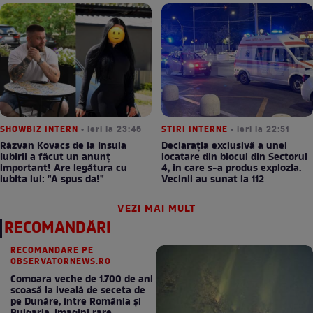
SHOWBIZ INTERN
• ieri la 23:46
STIRI INTERNE
• ieri la 22:51
Răzvan Kovacs de la Insula
Declarația exclusivă a unei
Iubirii a făcut un anunț
locatare din blocul din Sectorul
important! Are legătura cu
4, în care s-a produs explozia.
iubita lui: "A spus da!"
Vecinii au sunat la 112
VEZI MAI MULT
RECOMANDĂRI
RECOMANDARE PE
OBSERVATORNEWS.RO
Comoara veche de 1.700 de ani
scoasă la iveală de seceta de
pe Dunăre, între România şi