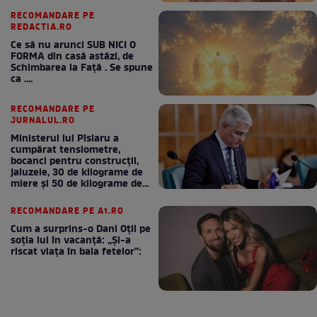
RECOMANDARE PE
REDACTIA.RO
Ce să nu arunci SUB NICI O
FORMA din casă astăzi, de
Schimbarea la Față . Se spune
ca ....
RECOMANDARE PE
JURNALUL.RO
Ministerul lui Pîslaru a
cumpărat tensiometre,
bocanci pentru construcții,
jaluzele, 30 de kilograme de
miere și 50 de kilograme de
cafea
RECOMANDARE PE A1.RO
Cum a surprins-o Dani Oțil pe
soția lui în vacanță: „Și-a
riscat viața în baia fetelor”: