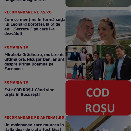
Bulgaria. Imagini rare
RECOMANDARE PE AS.RO
Cum se menţine în formă soţia
lui Leonard Doroftei, la 51 de
ani. „Secretul” pe care l-a
dezvăluit
ROMANIA TV
Mirabela Grădinaru, mutare de
ultimă oră. Nicuşor Dan, anunţ
despre Prima Doamnă pe
Facebook
ROMANIA TV
Este COD ROŞU. Când vine
urgia în Bucureşti
RECOMANDARE PE ANTENA3.RO
Un moldovean care muncea în
Italia doar de o zi a fost lăsat