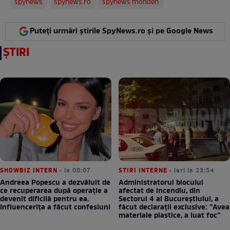
spynews
spynews.ro
spynews monden
Puteți urmări știrile SpyNews.ro și pe Google News
ȘTIRI
SHOWBIZ INTERN
• la 00:07
STIRI INTERNE
• ieri la 23:54
Andreea Popescu a dezvăluit de
Administratorul blocului
ce recuperarea după operație a
afectat de incendiu, din
devenit dificilă pentru ea.
Sectorul 4 al Bucureștiului, a
Influencerița a făcut confesiuni
făcut declarații exclusive: ”Avea
materiale plastice, a luat foc”