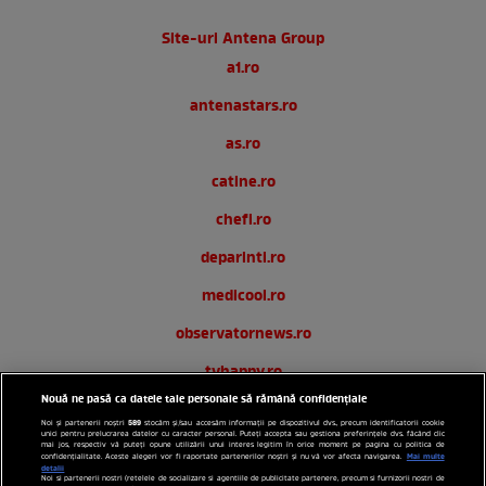
Site-uri Antena Group
a1.ro
antenastars.ro
as.ro
catine.ro
chefi.ro
deparinti.ro
medicool.ro
observatornews.ro
tvhappy.ro
Nouă ne pasă ca datele tale personale să rămână confidențiale
useit.ro
589
Noi și partenerii noștri
stocăm și/sau accesăm informații pe dispozitivul dvs., precum identificatorii cookie
unici pentru prelucrarea datelor cu caracter personal. Puteți accepta sau gestiona preferințele dvs. făcând clic
zutv.ro
mai jos, respectiv vă puteți opune utilizării unui interes legitim în orice moment pe pagina cu politica de
Mai multe
confidențialitate. Aceste alegeri vor fi raportate partenerilor noștri și nu vă vor afecta navigarea.
detalii
Noi si partenerii nostri (retelele de socializare si agentiile de publicitate partenere, precum si furnizorii nostri de