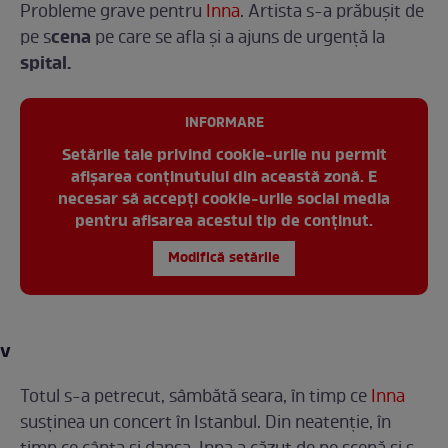
Probleme grave pentru
Inna
. Artista s-a prăbușit de
cena
pe s
pe care se afla și a ajuns de urgenţă la
spital.
INFORMARE
Setările tale privind cookie-urile nu permit
afișarea conținutului din această zonă. E
necesar să accepți cookie-urile social media
pentru afisarea acestui tip de conținut.
Modifică setările
v
Totul s-a petrecut, sâmbătă seara, în timp ce
Inna
susţinea un concert în Istanbul. Din neatenție, în