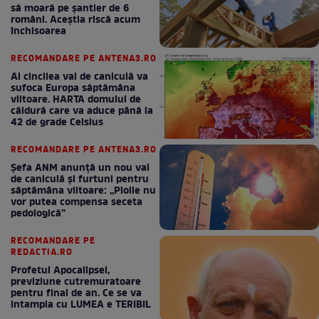
să moară pe şantier de 6
români. Aceștia riscă acum
închisoarea
RECOMANDARE PE ANTENA3.RO
Al cincilea val de caniculă va
sufoca Europa săptămâna
viitoare. HARTA domului de
căldură care va aduce până la
42 de grade Celsius
RECOMANDARE PE ANTENA3.RO
Șefa ANM anunță un nou val
de caniculă și furtuni pentru
săptămâna viitoare: „Ploile nu
vor putea compensa seceta
pedologică”
RECOMANDARE PE
REDACTIA.RO
Profetul Apocalipsei,
previziune cutremuratoare
pentru final de an. Ce se va
intampla cu LUMEA e TERIBIL