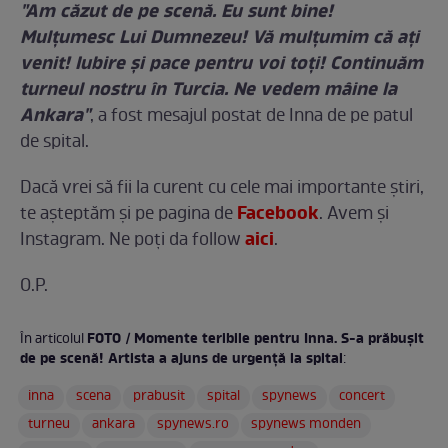
"Am căzut de pe scenă. Eu sunt bine!
Mulţumesc Lui Dumnezeu! Vă mulțumim că ați
venit! Iubire şi pace pentru voi toţi! Continuăm
turneul nostru în Turcia. Ne vedem mâine la
Ankara"
, a fost mesajul postat de Inna de pe patul
de spital.
Dacă vrei să fii la curent cu cele mai importante ştiri,
Facebook
te așteptăm și pe pagina de
. Avem și
aici
Instagram. Ne poți da follow
.
O.P.
FOTO / Momente teribile pentru Inna. S-a prăbuşit
În articolul
de pe scenă! Artista a ajuns de urgenţă la spital
:
inna
scena
prabusit
spital
spynews
concert
turneu
ankara
spynews.ro
spynews monden