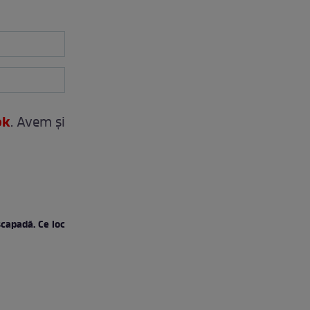
ok
. Avem și
scapadă. Ce loc