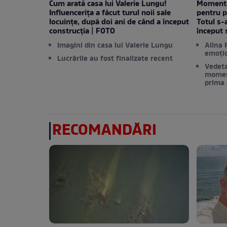
Cum arată casa lui Valerie Lungu!
Momentul
Influencerița a făcut turul noii sale
pentru p
locuințe, după doi ani de când a început
Totul s-
construcția | FOTO
început 
Imagini din casa lui Valerie Lungu
Alina 
emoți
Lucrările au fost finalizate recent
Vedeta
moment
prima 
RECOMANDĂRI