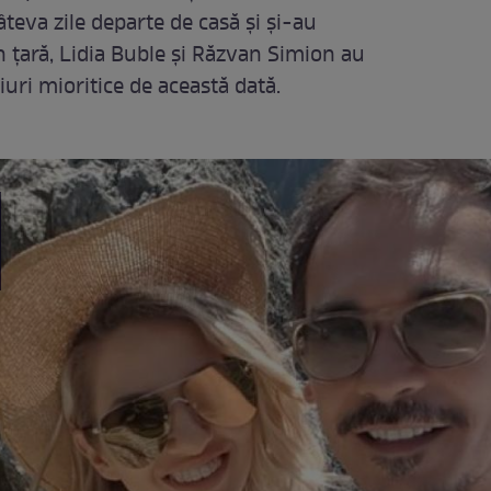
âteva zile departe de casă şi şi-au
în ţară, Lidia Buble şi Răzvan Simion au
iuri mioritice de această dată.