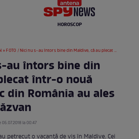
HOROSCOP
N
» FOTO / Nici nu s-au întors bine din Maldive, că au plecat într-o nouă escapadă. Ce loc din România au ales Lidia Buble şi Răzvan
s-au întors bine din
plecat într-o nouă
oc din România au ales
Răzvan
e 05.07.2018 la 00:47
u petrecut o vacanţă de vis în Maldive. Cei