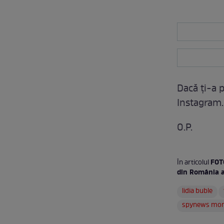
Dacă ţi-a p
Instagram.
O.P.
FOTO
În articolul
din România a
lidia buble
spynews mo