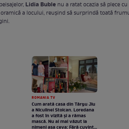
Lidia Buble
eisajelor,
nu a ratat ocazia să plece cu
oramică a locului, reuşind să surprindă toată frum
ini.
ROMANIA TV
Cum arată casa din Târgu Jiu
a Niculinei Stoican. Loredana
a fost în vizită și a rămas
mască. Nu ai mai văzut la
nimeni așa ceva: Fără cuvinte