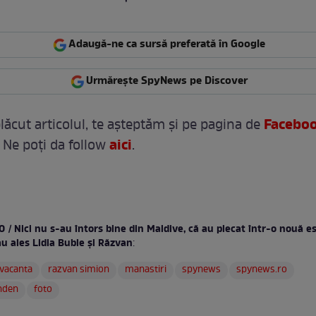
/ VIDEO
Adaugă-ne ca sursă preferată în Google
Urmărește SpyNews pe Discover
Facebo
lăcut articolul, te așteptăm și pe pagina de
aici
 Ne poți da follow
.
 / Nici nu s-au întors bine din Maldive, că au plecat într-o nouă e
u ales Lidia Buble şi Răzvan
:
vacanta
razvan simion
manastiri
spynews
spynews.ro
nden
foto