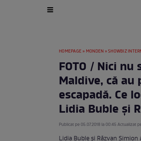
HOMEPAGE
»
MONDEN
»
SHOWBIZ INTER
FOTO / Nici nu 
Maldive, că au 
escapadă. Ce l
Lidia Buble şi 
Publicat pe 05.07.2018 la 00:45 Actualizat p
Lidia Buble şi Răzvan Simion a