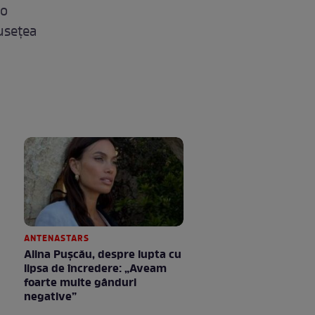
 o
useţea
ANTENASTARS
Alina Pușcău, despre lupta cu
lipsa de încredere: „Aveam
foarte multe gânduri
negative”