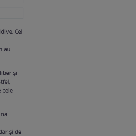
dive. Cei
on au
iber şi
tfel,
 cele
una
e
dar şi de