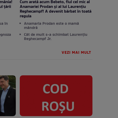
omânia!
Cum arată acum Bebeto, fiul cel mic al
l țării
Anamariei Prodan și al lui Laurențiu
Reghecampf! A devenit bărbat în toată
regula
ua în
Anamaria Prodan este o mamă
mândră
rognoza
Cât de mult s-a schimbat Laurențiu
Reghecampf Jr.
VEZI MAI MULT