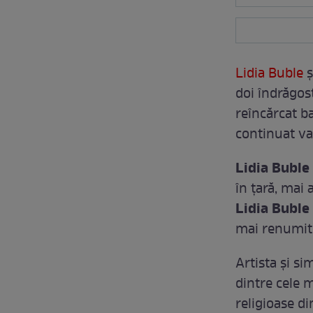
Lidia Buble
ş
doi îndrăgost
reîncărcat ba
continuat vac
Lidia Buble
în ţară, mai 
Lidia Buble
mai renumi
Artista şi si
dintre cele 
religioase di