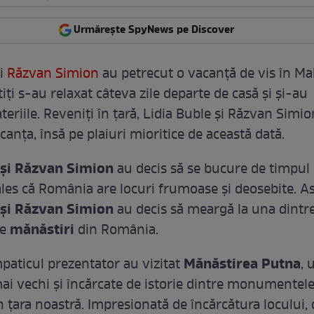
Urmărește SpyNews pe Discover
i
Răzvan Simion
au petrecut o vacanţă de vis în Mal
iţi s-au relaxat câteva zile departe de casă şi şi-au
teriile. Reveniţi în ţară, Lidia Buble şi Răzvan Simi
anţa, însă pe plaiuri mioritice de această dată.
 şi Răzvan Simion
au decis să se bucure de timpul l
ales că România are locuri frumoase şi deosebite. As
 şi Răzvan Simion
au decis să meargă la una dintre
mănăstiri
te
din România.
Mănăstirea Putna
mpaticul prezentator au vizitat
, 
mai vechi şi încărcate de istorie dintre monumentel
n ţara noastră. Impresionată de încărcătura locului, 