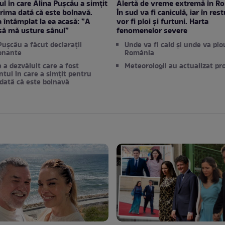
 în care Alina Pușcău a simțit
Alertă de vreme extremă în R
rima dată că este bolnavă.
În sud va fi caniculă, iar în restu
a întâmplat la ea acasă: ”A
vor fi ploi și furtuni. Harta
să mă usture sânul”
fenomenelor severe
Pușcău a făcut declarații
Unde va fi cald și unde va plo
onante
România
 a dezvăluit care a fost
Meteorologii au actualizat p
ul în care a simțit pentru
dată că este bolnavă