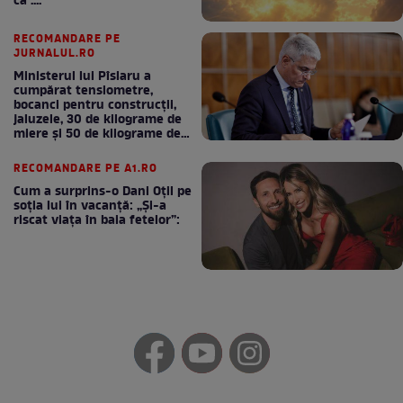
ca ....
RECOMANDARE PE
JURNALUL.RO
Ministerul lui Pîslaru a
cumpărat tensiometre,
bocanci pentru construcții,
jaluzele, 30 de kilograme de
miere și 50 de kilograme de
cafea
RECOMANDARE PE A1.RO
Cum a surprins-o Dani Oțil pe
soția lui în vacanță: „Și-a
riscat viața în baia fetelor”: