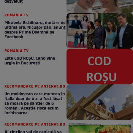
dezvăluit
ROMANIA TV
Mirabela Grădinaru, mutare de
ultimă oră. Nicuşor Dan, anunţ
despre Prima Doamnă pe
Facebook
ROMANIA TV
Este COD ROŞU. Când vine
urgia în Bucureşti
RECOMANDARE PE ANTENA3.RO
Un moldovean care muncea în
Italia doar de o zi a fost lăsat
să moară pe şantier de 6
români. Aceștia riscă acum
închisoarea
RECOMANDARE PE ANTENA3.RO
Al cincilea val de caniculă va