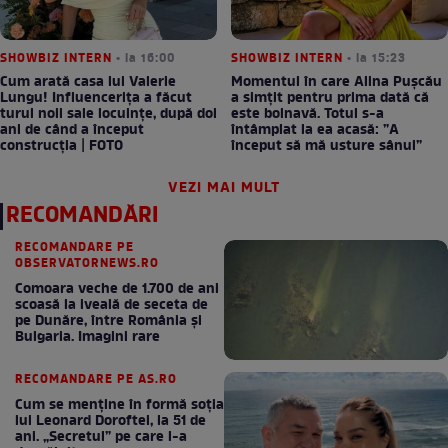
SHOWBIZ INTERN
• la 16:00
SHOWBIZ INTERN
• la 15:23
Cum arată casa lui Valerie
Momentul în care Alina Pușcău
Lungu! Influencerița a făcut
a simțit pentru prima dată că
turul noii sale locuințe, după doi
este bolnavă. Totul s-a
ani de când a început
întâmplat la ea acasă: ”A
construcția | FOTO
început să mă usture sânul”
VEZI MAI MULT
RECOMANDĂRI
RECOMANDARE PE
OBSERVATORNEWS.RO
Comoara veche de 1.700 de ani
scoasă la iveală de seceta de
pe Dunăre, între România şi
Bulgaria. Imagini rare
RECOMANDARE PE AS.RO
Cum se menţine în formă soţia
lui Leonard Doroftei, la 51 de
ani. „Secretul” pe care l-a