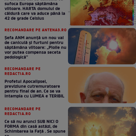
sufoca Europa săptămâna
viitoare. HARTA domului de
căldură care va aduce până la
42 de grade Celsius
RECOMANDARE PE ANTENA3.RO
Șefa ANM anunță un nou val
de caniculă și furtuni pentru
săptămâna viitoare: „Ploile nu
vor putea compensa seceta
pedologică”
RECOMANDARE PE
REDACTIA.RO
Profetul Apocalipsei,
previziune cutremuratoare
pentru final de an. Ce se va
intampla cu LUMEA e TERIBIL
RECOMANDARE PE
REDACTIA.RO
Ce să nu arunci SUB NICI O
FORMA din casă astăzi, de
Schimbarea la Față . Se spune