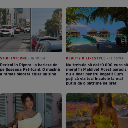
STIRI INTERNE
• la 16:34
BEAUTY & LIFESTYLE
• la 16:34
Pericol în Pipera, la bariera de
Nu trebuie să dai 10.000 euro să
pe Șoseaua Petricani. O mașină
mergi în Maldive! Acest paradis
a rămas blocată chiar pe șine
nu e doar pentru bogați! Cum
poți să vizitezi insulele la mai
puțin de o pătrime de preț