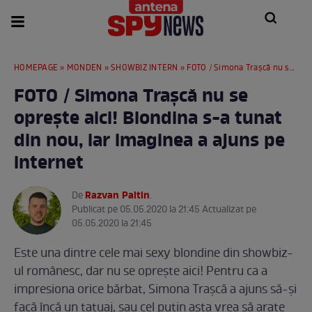
HOMEPAGE
»
MONDEN
»
SHOWBIZ INTERN
» FOTO / Simona Trașcă nu se oprește aici! Blondina s-a tunat din nou, iar imaginea a ajuns pe internet
FOTO / Simona Trașcă nu se
oprește aici! Blondina s-a tunat
din nou, iar imaginea a ajuns pe
internet
Razvan Paltin
De
.
Publicat pe 05.05.2020 la 21:45 Actualizat pe
05.05.2020 la 21:45
Este una dintre cele mai sexy blondine din showbiz-
ul românesc, dar nu se oprește aici! Pentru ca a
impresiona orice bărbat, Simona Trașcă a ajuns să-și
facă încă un tatuaj, sau cel puțin asta vrea să arate