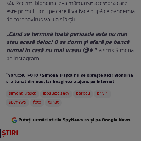
săi. Recent, blondina le-a mărturisit acestora care
este primul lucru pe care îl va face după ce pandemia
de coronavirus va lua sfârșit.
„Când se termină toată perioada asta nu mai
stau acasă deloc! O sa dorm și afară pe bancă
numai în casă nu mai vreau 🧐👩”
, a scris Simona
pe Instagram.
FOTO / Simona Trașcă nu se oprește aici! Blondina
În articolul
s-a tunat din nou, iar imaginea a ajuns pe internet
:
simona trasca
ipostaza sexy
barbati
priviri
spynews
foto
tunat
Puteți urmări știrile SpyNews.ro și pe Google News
ȘTIRI