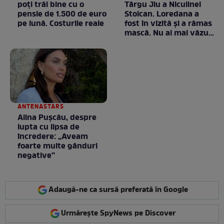
poți trăi bine cu o
Târgu Jiu a Niculinei
pensie de 1.500 de euro
Stoican. Loredana a
pe lună. Costurile reale
fost în vizită și a rămas
mască. Nu ai mai văzut
la nimeni așa ceva:
Fără cuvinte / VIDEO
ANTENASTARS
Alina Pușcău, despre
lupta cu lipsa de
încredere: „Aveam
foarte multe gânduri
negative”
Adaugă-ne ca sursă preferată în Google
Urmărește SpyNews pe Discover