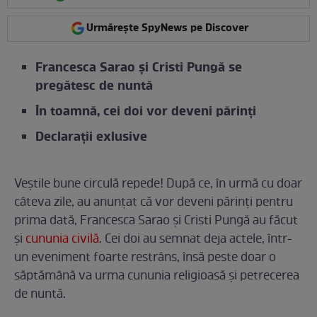
Urmărește SpyNews pe Discover
Francesca Sarao și Cristi Pungă se
pregătesc de nuntă
În toamnă, cei doi vor deveni părinți
Declarații exlusive
Veștile bune circulă repede! După ce, în urmă cu doar
câteva zile, au anunțat că vor deveni părinți pentru
prima dată, Francesca Sarao și Cristi Pungă au făcut
și
cununia civilă
. Cei doi au semnat deja actele, într-
un eveniment foarte restrâns, însă peste doar o
săptămână va urma cununia religioasă și petrecerea
de nuntă.