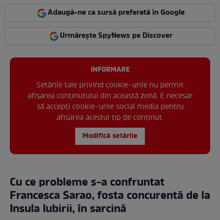
Adaugă-ne ca sursă preferată în Google
Urmărește SpyNews pe Discover
INFORMARE
Setările tale privind cookie-urile nu permit
afișarea conținutului din această zonă. E necesar
să accepți cookie-urile social media pentru
afisarea acestui tip de conținut.
Modifică setările
Cu ce probleme s-a confruntat
Francesca Sarao, fosta concurentă de la
Insula Iubirii, în sarcină