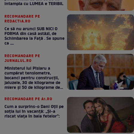
intampla cu LUMEA e TERIBIL
RECOMANDARE PE
REDACTIA.RO
Ce să nu arunci SUB NICI O
FORMA din casă astăzi, de
Schimbarea la Față . Se spune
ca ....
RECOMANDARE PE
JURNALUL.RO
Ministerul lui Pîslaru a
cumpărat tensiometre,
bocanci pentru construcții,
jaluzele, 30 de kilograme de
miere și 50 de kilograme de
cafea
RECOMANDARE PE A1.RO
Cum a surprins-o Dani Oțil pe
soția lui în vacanță: „Și-a
riscat viața în baia fetelor”: