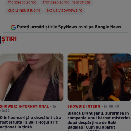
francesca sarao
francesa sarao insarcinata
cuplu insula iubirii
exclusiv spynews.ro
Puteți urmări știrile SpyNews.ro și pe Google News
ȘTIRI
SHOWBIZ INTERNATIONAL
• la
SHOWBIZ INTERN
• la 09:43
10:32
Bianca Drăgușanu, surprinsă în
O influenceriță a dezvăluit că a
compania unui bărbat misterios
fost jefuită în Bali! Hoțul ar fi
după despărțirea de Gabi
acționat la țintă
Bădălău! Cum au apărut