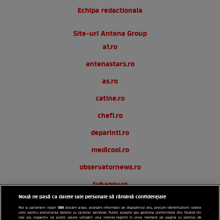
Echipa redactionala
Site-uri Antena Group
a1.ro
antenastars.ro
as.ro
catine.ro
chefi.ro
deparinti.ro
medicool.ro
observatornews.ro
tvhappy.ro
Nouă ne pasă ca datele tale personale să rămână confidențiale
useit.ro
589
Noi și partenerii noștri
stocăm și/sau accesăm informații pe dispozitivul dvs., precum identificatorii cookie
unici pentru prelucrarea datelor cu caracter personal. Puteți accepta sau gestiona preferințele dvs. făcând clic
zutv.ro
mai jos, respectiv vă puteți opune utilizării unui interes legitim în orice moment pe pagina cu politica de