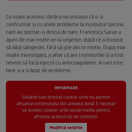
Cu toate acestea, tânăra recunoaște că s-a
confruntat și cu unele probleme la începutul sarcinii,
care au speriat-o destul de tare. Francesca Sarao a
ajuns de mai multe ori la urgențe, după ce a început
să aibă sângerări, fără să știe din ce motiv. După mai
multe investigații, a aflat că are trombofilie și a fost
nevoie să facă injecții cu anticoagulante. Acum este
bine și a scăpat de probleme.
INFORMARE
Setările tale privind cookie-urile nu permit
afișarea conținutului din această zonă. E necesar
să accepți cookie-urile social media pentru
afisarea acestui tip de conținut.
Modifică setările