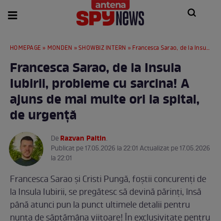
HOMEPAGE
»
MONDEN
»
SHOWBIZ INTERN
» Francesca Sarao, de la Insula Iubirii, probleme cu sarcina! A ajuns de mai multe ori la spital, de urgență
Francesca Sarao, de la Insula
Iubirii, probleme cu sarcina! A
ajuns de mai multe ori la spital,
de urgență
Razvan Paltin
De
.
Publicat pe 17.05.2026 la 22:01 Actualizat pe 17.05.2026
la 22:01
Francesca Sarao și Cristi Pungă, foștii concurenți de
la Insula Iubirii, se pregătesc să devină părinți, însă
până atunci pun la punct ultimele detalii pentru
nunta de săptămâna viitoare! În exclusivitate pentru