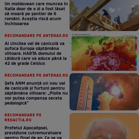
Un moldovean care muncea în
Italia doar de o zi a fost lăsat
să moară pe şantier de 6
români. Aceștia riscă acum
închisoarea
RECOMANDARE PE ANTENA3.RO
Al cincilea val de caniculă va
sufoca Europa săptămâna
viitoare. HARTA domului de
căldură care va aduce până la
42 de grade Celsius
RECOMANDARE PE ANTENA3.RO
Șefa ANM anunță un nou val
de caniculă și furtuni pentru
săptămâna viitoare: „Ploile nu
vor putea compensa seceta
pedologică”
RECOMANDARE PE
REDACTIA.RO
Profetul Apocalipsei,
previziune cutremuratoare
pentru final de an. Ce se va