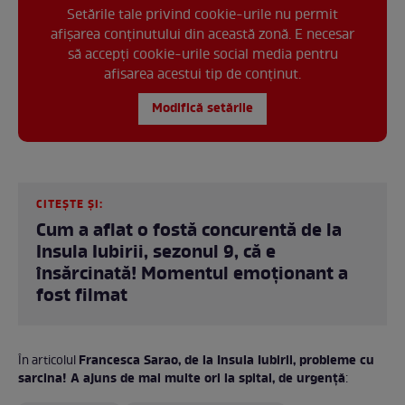
Setările tale privind cookie-urile nu permit
afișarea conținutului din această zonă. E necesar
să accepți cookie-urile social media pentru
afisarea acestui tip de conținut.
Modifică setările
CITEȘTE ȘI:
Cum a aflat o fostă concurentă de la
Insula Iubirii, sezonul 9, că e
însărcinată! Momentul emoționant a
fost filmat
Francesca Sarao, de la Insula Iubirii, probleme cu
În articolul
sarcina! A ajuns de mai multe ori la spital, de urgență
: