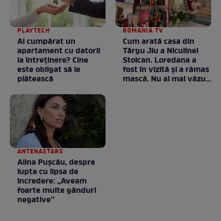
PLAYTECH
ROMANIA TV
Ai cumpărat un
Cum arată casa din
apartament cu datorii
Târgu Jiu a Niculinei
la întreținere? Cine
Stoican. Loredana a
este obligat să le
fost în vizită și a rămas
plătească
mască. Nu ai mai văzut
la nimeni așa ceva:
Fără cuvinte / VIDEO
ANTENASTARS
Alina Pușcău, despre
lupta cu lipsa de
încredere: „Aveam
foarte multe gânduri
negative”