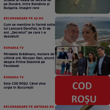
scoasă la iveală de seceta de
pe Dunăre, între România şi
Bulgaria. Imagini rare
RECOMANDARE PE AS.RO
Cum se menţine în formă soţia
lui Leonard Doroftei, la 51 de
ani. „Secretul” pe care l-a
dezvăluit
ROMANIA TV
Mirabela Grădinaru, mutare de
ultimă oră. Nicuşor Dan, anunţ
despre Prima Doamnă pe
Facebook
ROMANIA TV
Este COD ROŞU. Când vine
urgia în Bucureşti
RECOMANDARE PE ANTENA3.RO