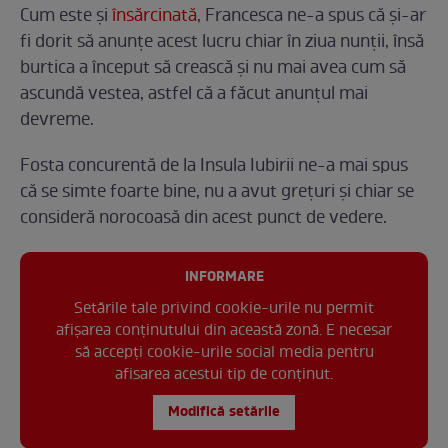
Cum este și
însărcinată
, Francesca ne-a spus că și-ar
fi dorit să anunțe acest lucru chiar în ziua nunții, însă
burtica a început să crească și nu mai avea cum să
ascundă vestea, astfel că a făcut anunțul mai
devreme.
Fosta concurentă de la Insula Iubirii ne-a mai spus
că se simte foarte bine, nu a avut grețuri și chiar se
consideră norocoasă din acest punct de vedere.
INFORMARE
Setările tale privind cookie-urile nu permit
afișarea conținutului din această zonă. E necesar
să accepți cookie-urile social media pentru
afisarea acestui tip de conținut.
Modifică setările