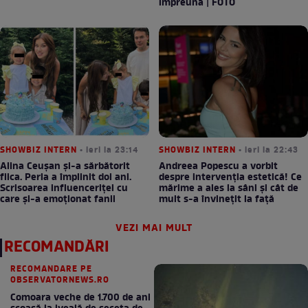
împreună | FOTO
SHOWBIZ INTERN
• ieri la 23:14
SHOWBIZ INTERN
• ieri la 22:43
Alina Ceușan și-a sărbătorit
Andreea Popescu a vorbit
fiica. Perla a împlinit doi ani.
despre intervenția estetică! Ce
Scrisoarea influenceriței cu
mărime a ales la sâni și cât de
care și-a emoționat fanii
mult s-a învinețit la față
VEZI MAI MULT
RECOMANDĂRI
RECOMANDARE PE
OBSERVATORNEWS.RO
Comoara veche de 1.700 de ani