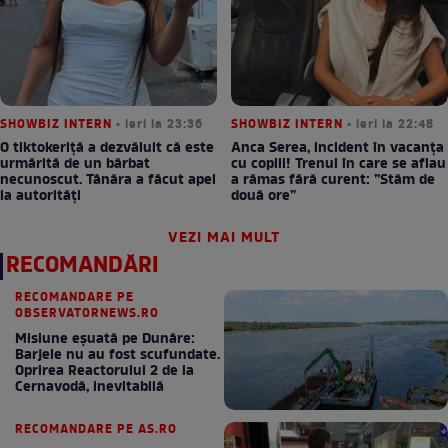
SHOWBIZ INTERN
• ieri la 23:36
SHOWBIZ INTERN
• ieri la 22:48
O tiktokeriță a dezvăluit că este
Anca Serea, incident în vacanța
urmărită de un bărbat
cu copiii! Trenul în care se aflau
necunoscut. Tânăra a făcut apel
a rămas fără curent: ”Stăm de
la autorități
două ore”
VEZI MAI MULT
RECOMANDĂRI
RECOMANDARE PE
OBSERVATORNEWS.RO
Misiune eșuată pe Dunăre:
Barjele nu au fost scufundate.
Oprirea Reactorului 2 de la
Cernavodă, inevitabilă
RECOMANDARE PE AS.RO