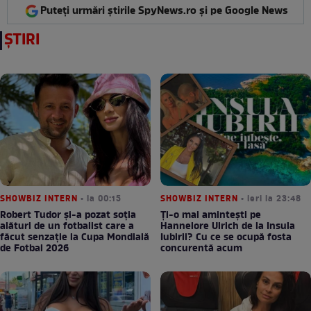
Puteți urmări știrile SpyNews.ro și pe Google News
ȘTIRI
SHOWBIZ INTERN
• la 00:15
SHOWBIZ INTERN
• ieri la 23:48
Robert Tudor și-a pozat soția
Ți-o mai amintești pe
alături de un fotbalist care a
Hannelore Ulrich de la Insula
făcut senzație la Cupa Mondială
Iubirii? Cu ce se ocupă fosta
de Fotbal 2026
concurentă acum