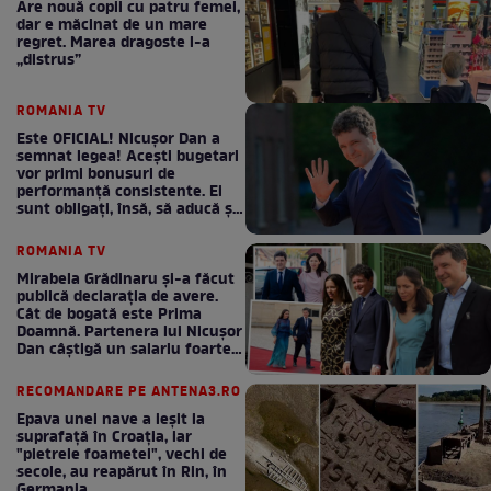
Are nouă copii cu patru femei,
dar e măcinat de un mare
regret. Marea dragoste l-a
„distrus”
ROMANIA TV
Este OFICIAL! Nicușor Dan a
semnat legea! Acești bugetari
vor primi bonusuri de
performanță consistente. Ei
sunt obligați, însă, să aducă și
bani la bugetul de stat
ROMANIA TV
Mirabela Grădinaru și-a făcut
publică declarația de avere.
Cât de bogată este Prima
Doamnă. Partenera lui Nicușor
Dan câștigă un salariu foarte
bun în fiecare lună!
RECOMANDARE PE ANTENA3.RO
Epava unei nave a ieșit la
suprafață în Croația, iar
"pietrele foametei", vechi de
secole, au reapărut în Rin, în
Germania