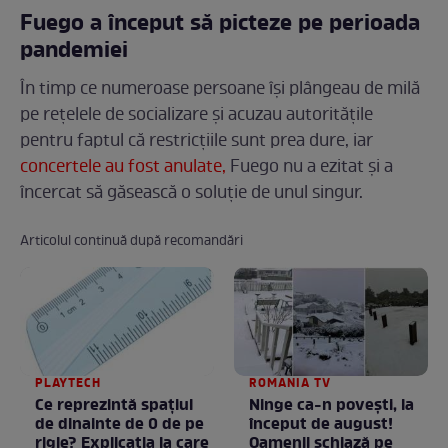
Fuego a început să picteze pe perioada
pandemiei
În timp ce numeroase persoane își plângeau de milă
pe rețelele de socializare și acuzau autoritățile
pentru faptul că restricțiile sunt prea dure, iar
concertele au fost anulate,
Fuego nu a ezitat și a
încercat să găsească o soluție de unul singur.
Articolul continuă după recomandări
PLAYTECH
ROMANIA TV
Ce reprezintă spaţiul
Ninge ca-n povești, la
de dinainte de 0 de pe
început de august!
rigle? Explicaţia la care
Oamenii schiază pe