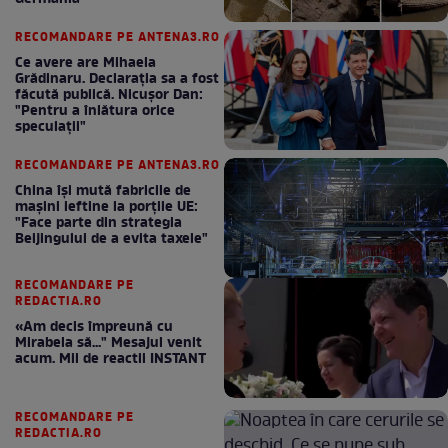
RECOMANDARE PE ANTENA3.RO
Ce avere are Mihaela
Grădinaru. Declarația sa a fost
făcută publică. Nicușor Dan:
"Pentru a înlătura orice
speculații"
RECOMANDARE PE ANTENA3.RO
China își mută fabricile de
mașini ieftine la porțile UE:
"Face parte din strategia
Beijingului de a evita taxele"
RECOMANDARE PE
REDACTIA.RO
«Am decis împreună cu
Mirabela să..." Mesajul venit
acum. Mii de reactii INSTANT
RECOMANDARE PE
REDACTIA.RO