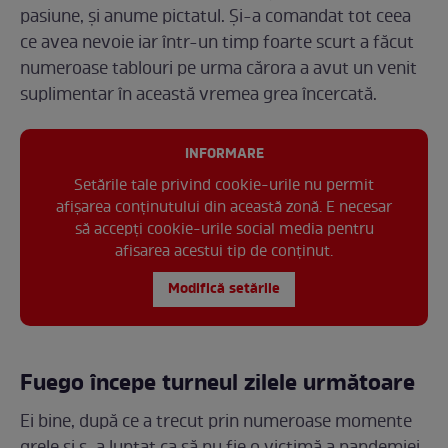
pasiune, și anume pictatul. Și-a comandat tot ceea
ce avea nevoie iar într-un timp foarte scurt a făcut
numeroase tablouri pe urma cărora a avut un venit
suplimentar în această vremea grea încercată.
INFORMARE
Setările tale privind cookie-urile nu permit
afișarea conținutului din această zonă. E necesar
să accepți cookie-urile social media pentru
afisarea acestui tip de conținut.
Modifică setările
Fuego începe turneul zilele următoare
Ei bine, după ce a trecut prin numeroase momente