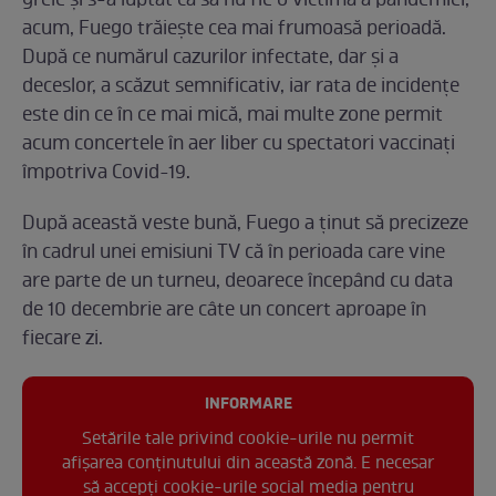
grele și s-a luptat ca să nu fie o victimă a pandemiei,
acum, Fuego trăiește cea mai frumoasă perioadă.
După ce numărul cazurilor infectate, dar și a
deceslor, a scăzut semnificativ, iar rata de incidențe
este din ce în ce mai mică, mai multe zone permit
acum concertele în aer liber cu spectatori vaccinați
împotriva Covid-19.
După această veste bună, Fuego a ținut să precizeze
în cadrul unei emisiuni TV că în perioada care vine
are parte de un turneu, deoarece începând cu data
de 10 decembrie are câte un concert aproape în
fiecare zi.
INFORMARE
Setările tale privind cookie-urile nu permit
afișarea conținutului din această zonă. E necesar
să accepți cookie-urile social media pentru