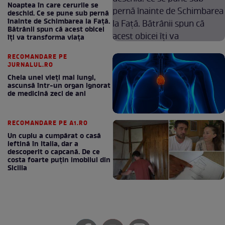
Noaptea în care cerurile se
deschid. Ce se pune sub pernă
înainte de Schimbarea la Față.
Bătrânii spun că acest obicei
îți va transforma viața
RECOMANDARE PE
JURNALUL.RO
Cheia unei vieți mai lungi,
ascunsă într-un organ ignorat
de medicină zeci de ani
RECOMANDARE PE A1.RO
Un cuplu a cumpărat o casă
ieftină în Italia, dar a
descoperit o capcană. De ce
costa foarte puțin imobilul din
Sicilia