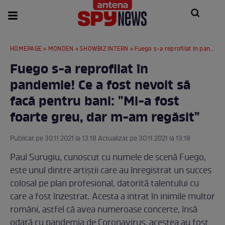
HOMEPAGE
»
MONDEN
»
SHOWBIZ INTERN
» Fuego s-a reprofilat în pandemie! Ce a fost nevoit să facă pentru bani: "Mi-a fost foarte greu, dar m-am regăsit"
Fuego s-a reprofilat în
pandemie! Ce a fost nevoit să
facă pentru bani: "Mi-a fost
foarte greu, dar m-am regăsit"
Publicat pe 30.11.2021 la 13:18 Actualizat pe 30.11.2021 la 13:18
Paul Surugiu, cunoscut cu numele de scenă Fuego,
este unul dintre artiștii care au înregistrat un succes
colosal pe plan profesional, datorită talentului cu
care a fost înzestrat. Acesta a intrat în inimile multor
români, astfel că avea numeroase concerte, însă
odată cu pandemia de Coronavirus, acestea au fost