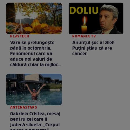
PLAYTECH
ROMANIA TV
Vara se prelungeşte
Anunţul şoc al zilei!
până în octombrie.
Puţini ştiau că are
Fenomenul care va
cancer
aduce noi valuri de
căldură chiar la mijlocul
toamnei
ANTENASTARS
Gabriela Cristea, mesaj
pentru cei care îi
judecă silueta: „Corpul