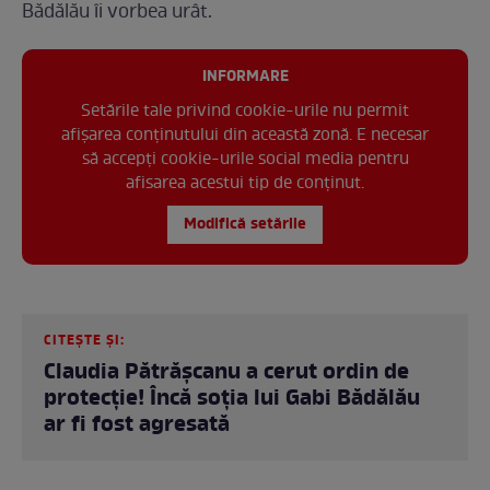
Bădălău îi vorbea urât.
INFORMARE
Setările tale privind cookie-urile nu permit
afișarea conținutului din această zonă. E necesar
să accepți cookie-urile social media pentru
afisarea acestui tip de conținut.
Modifică setările
CITEȘTE ȘI:
Claudia Pătrășcanu a cerut ordin de
protecție! Încă soția lui Gabi Bădălău
ar fi fost agresată