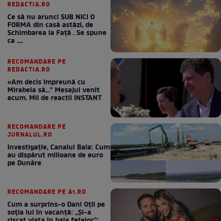
REDACTIA.RO
Ce să nu arunci SUB NICI O
FORMA din casă astăzi, de
Schimbarea la Față . Se spune
ca ....
RECOMANDARE PE
REDACTIA.RO
«Am decis împreună cu
Mirabela să..." Mesajul venit
acum. Mii de reactii INSTANT
RECOMANDARE PE
JURNALUL.RO
Investigație, Canalul Bala: Cum
au dispărut milioane de euro
pe Dunăre
RECOMANDARE PE A1.RO
Cum a surprins-o Dani Oțil pe
soția lui în vacanță: „Și-a
riscat viața în baia fetelor”: