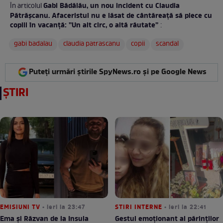
Gabi Bădălău, un nou incident cu Claudia
În articolul
Pătrășcanu. Afaceristul nu e lăsat de cântăreață să plece cu
copiii în vacanță: ”Un alt circ, o altă răutate”
:
gabi badalau
claudia patrascanu
copii
scandal
Puteți urmări știrile SpyNews.ro și pe Google News
ȘTIRI
EMISIUNI TV
• ieri la 23:47
STIRI INTERNE
• ieri la 22:41
Ema și Răzvan de la Insula
Gestul emoționant al părinților