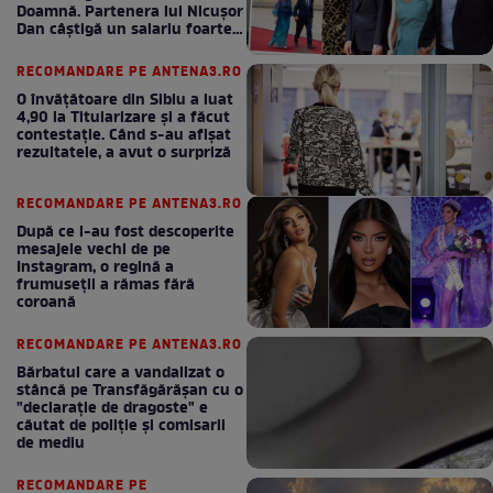
Doamnă. Partenera lui Nicușor
Dan câștigă un salariu foarte
bun în fiecare lună!
RECOMANDARE PE ANTENA3.RO
O învățătoare din Sibiu a luat
4,90 la Titularizare și a făcut
contestație. Când s-au afișat
rezultatele, a avut o surpriză
RECOMANDARE PE ANTENA3.RO
După ce i-au fost descoperite
mesajele vechi de pe
Instagram, o regină a
frumuseții a rămas fără
coroană
RECOMANDARE PE ANTENA3.RO
Bărbatul care a vandalizat o
stâncă pe Transfăgărășan cu o
"declaraţie de dragoste" e
căutat de poliție și comisarii
de mediu
RECOMANDARE PE