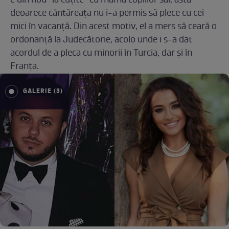
e din nou ”la cuțite” cu mama copiilor săi, asta
deoarece cântăreața nu i-a permis să plece cu cei
mici în vacanță. Din acest motiv, el a mers să ceară o
ordonanță la Judecătorie, acolo unde i s-a dat
acordul de a pleca cu minorii în Turcia, dar și în
Franța.
GALERIE (3)