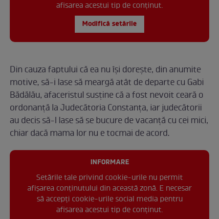
afisarea acestui tip de conținut.
Modifică setările
Din cauza faptului că ea nu își dorește, din anumite
motive, să-i lase să meargă atât de departe cu Gabi
Bădălău, afaceristul susține că a fost nevoit ceară o
ordonanță la Judecătoria Constanța, iar judecătorii
au decis să-l lase să se bucure de vacanță cu cei mici,
chiar dacă mama lor nu e tocmai de acord.
INFORMARE
Setările tale privind cookie-urile nu permit
afișarea conținutului din această zonă. E necesar
să accepți cookie-urile social media pentru
afisarea acestui tip de conținut.