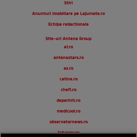
Stiri
Anunturi imobiliare pe Lajumate.ro
Echipa redactionala
Site-uri Antena Group
a1.ro
antenastars.ro
as.ro
catine.ro
chefi.ro
deparinti.ro
medicool.ro
observatornews.ro
tvhappy.ro