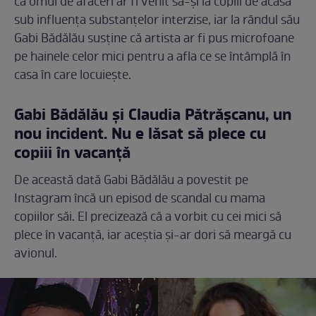
că omul de afaceri ar fi venit să-și ia copiii de acasă
sub influența substanțelor interzise, iar la rândul său
Gabi Bădălău susține că artista ar fi pus microfoane
pe hainele celor mici pentru a afla ce se întâmplă în
casa în care locuiește.
Gabi Bădălău și Claudia Pătrășcanu, un
nou incident. Nu e lăsat să plece cu
copiii în vacanță
De această dată Gabi Bădălău a povestit pe
Instagram încă un episod de scandal cu mama
copiilor săi. El precizează că a vorbit cu cei mici să
plece în vacanță, iar aceștia și-ar dori să meargă cu
avionul.