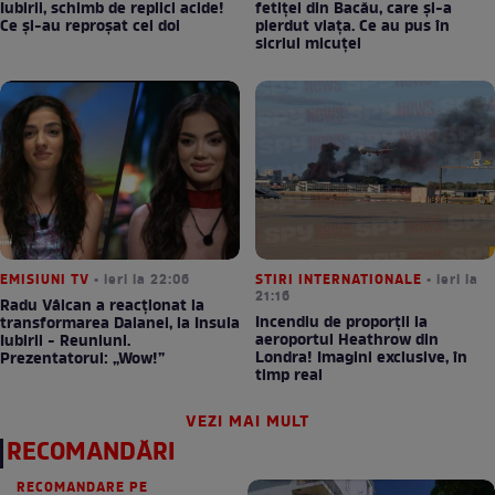
Iubirii, schimb de replici acide!
fetiței din Bacău, care și-a
Ce și-au reproșat cei doi
pierdut viața. Ce au pus în
sicriul micuței
EMISIUNI TV
• ieri la 22:06
STIRI INTERNATIONALE
• ieri la
21:16
Radu Vâlcan a reacționat la
Incendiu de proporții la
transformarea Daianei, la Insula
aeroportul Heathrow din
Iubirii - Reuniuni.
Londra! Imagini exclusive, în
Prezentatorul: „Wow!”
timp real
VEZI MAI MULT
RECOMANDĂRI
RECOMANDARE PE