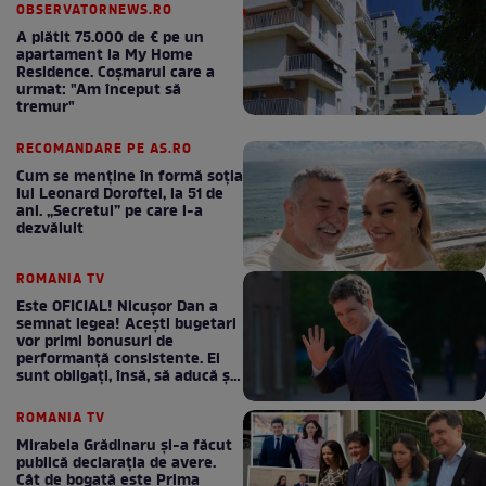
OBSERVATORNEWS.RO
A plătit 75.000 de € pe un
apartament la My Home
Residence. Coşmarul care a
urmat: "Am început să
tremur"
RECOMANDARE PE AS.RO
Cum se menţine în formă soţia
lui Leonard Doroftei, la 51 de
ani. „Secretul” pe care l-a
dezvăluit
ROMANIA TV
Este OFICIAL! Nicușor Dan a
semnat legea! Acești bugetari
vor primi bonusuri de
performanță consistente. Ei
sunt obligați, însă, să aducă și
bani la bugetul de stat
ROMANIA TV
Mirabela Grădinaru și-a făcut
publică declarația de avere.
Cât de bogată este Prima