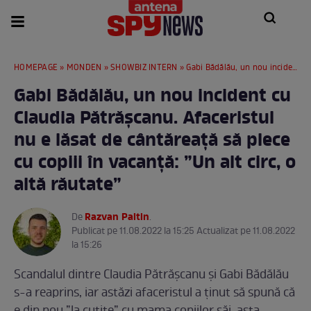
HOMEPAGE
»
MONDEN
»
SHOWBIZ INTERN
» Gabi Bădălău, un nou incident cu Claudia Pătrășcanu. Afaceristul nu e lăsat de cântăreață să plece cu copiii în vacanță: ”Un alt circ, o altă răutate”
Gabi Bădălău, un nou incident cu
Claudia Pătrășcanu. Afaceristul
nu e lăsat de cântăreață să plece
cu copiii în vacanță: ”Un alt circ, o
altă răutate”
Razvan Paltin
De
.
Publicat pe 11.08.2022 la 15:25 Actualizat pe 11.08.2022
la 15:26
Scandalul dintre Claudia Pătrășcanu și Gabi Bădălău
s-a reaprins, iar astăzi afaceristul a ținut să spună că