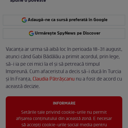
spune o poveste”
Adaugă-ne ca sursă preferată în Google
Urmărește SpyNews pe Discover
Vacanța ar urma să aibă loc în perioada 18-31 august,
atunci când Gabi Bădălău a primit acordul, prin lege,
să-i ia pe cei mici la el și să petreacă timpul
împreună. Cum afaceristul a decis să-i ducă în Turcia
și în Franța,
Claudia Pătrășcanu
nu a fost de acord cu
această decizie.
INFORMARE
Setările tale privind cookie-urile nu permit
afișarea conținutului din această zonă. E necesar
să accepți cookie-urile social media pentru