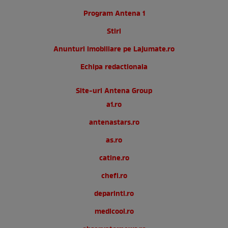
Program Antena 1
Stiri
Anunturi imobiliare pe Lajumate.ro
Echipa redactionala
Site-uri Antena Group
a1.ro
antenastars.ro
as.ro
catine.ro
chefi.ro
deparinti.ro
medicool.ro