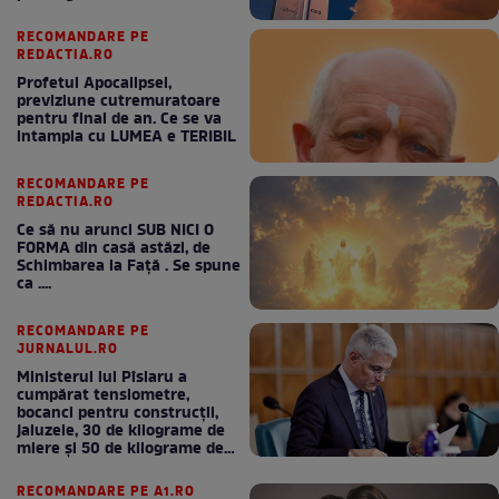
RECOMANDARE PE
REDACTIA.RO
Profetul Apocalipsei,
previziune cutremuratoare
pentru final de an. Ce se va
intampla cu LUMEA e TERIBIL
RECOMANDARE PE
REDACTIA.RO
Ce să nu arunci SUB NICI O
FORMA din casă astăzi, de
Schimbarea la Față . Se spune
ca ....
RECOMANDARE PE
JURNALUL.RO
Ministerul lui Pîslaru a
cumpărat tensiometre,
bocanci pentru construcții,
jaluzele, 30 de kilograme de
miere și 50 de kilograme de
cafea
RECOMANDARE PE A1.RO