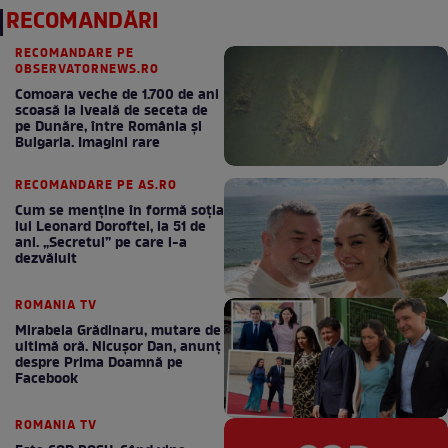
RECOMANDĂRI
RECOMANDARE PE
OBSERVATORNEWS.RO
Comoara veche de 1.700 de ani
scoasă la iveală de seceta de
pe Dunăre, între România şi
Bulgaria. Imagini rare
RECOMANDARE PE AS.RO
Cum se menţine în formă soţia
lui Leonard Doroftei, la 51 de
ani. „Secretul” pe care l-a
dezvăluit
ROMANIA TV
Mirabela Grădinaru, mutare de
ultimă oră. Nicuşor Dan, anunţ
despre Prima Doamnă pe
Facebook
ROMANIA TV