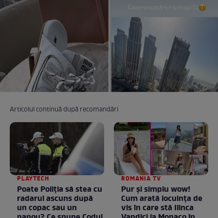
Articolul continuă după recomandări
PLAYTECH
ROMANIA TV
Poate Poliția să stea cu
Pur și simplu wow!
radarul ascuns după
Cum arată locuința de
un copac sau un
vis în care stă Ilinca
panou? Ce spune Codul
Vandici la Monaco în