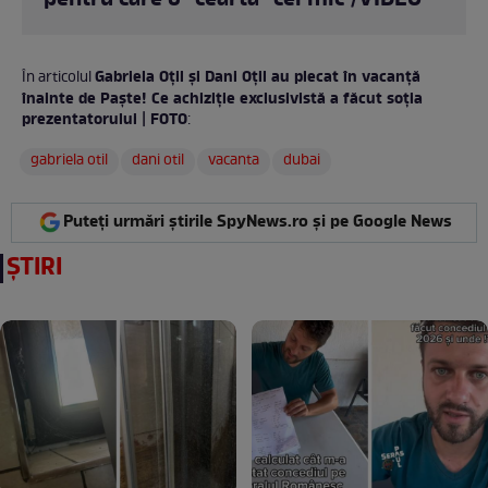
Gabriela Oțil și Dani Oțil au plecat în vacanță
În articolul
înainte de Paște! Ce achiziție exclusivistă a făcut soția
prezentatorului | FOTO
:
gabriela otil
dani otil
vacanta
dubai
Puteți urmări știrile SpyNews.ro și pe Google News
ȘTIRI