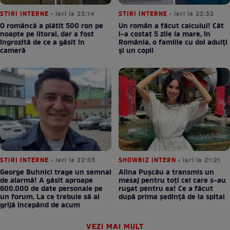
STIRI INTERNE
• ieri la 23:14
STIRI INTERNE
• ieri la 22:32
O româncă a plătit 500 ron pe
Un român a făcut calculul! Cât
noapte pe litoral, dar a fost
l-a costat 5 zile la mare, în
îngrozită de ce a găsit în
România, o familie cu doi adulți
cameră
și un copil
STIRI INTERNE
• ieri la 22:03
SHOWBIZ INTERN
• ieri la 21:21
George Buhnici trage un semnal
Alina Pușcău a transmis un
de alarmă! A găsit aproape
mesaj pentru toți cei care s-au
600.000 de date personale pe
rugat pentru ea! Ce a făcut
un forum. La ce trebuie să ai
după prima ședință de la spital
grijă începând de acum
VEZI MAI MULT