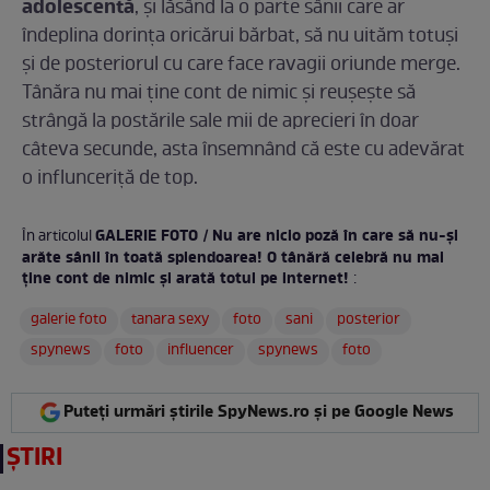
adolescentă
, și lăsând la o parte sânii care ar
îndeplina dorința oricărui bărbat, să nu uităm totuși
și de posteriorul cu care face ravagii oriunde merge.
Tânăra nu mai ține cont de nimic și reușește să
strângă la postările sale mii de aprecieri în doar
câteva secunde, asta însemnând că este cu adevărat
o influnceriță de top.
GALERIE FOTO / Nu are nicio poză în care să nu-și
În articolul
arăte sânii în toată splendoarea! O tânără celebră nu mai
ține cont de nimic și arată totul pe internet!
:
galerie foto
tanara sexy
foto
sani
posterior
spynews
foto
influencer
spynews
foto
Puteți urmări știrile SpyNews.ro și pe Google News
ȘTIRI