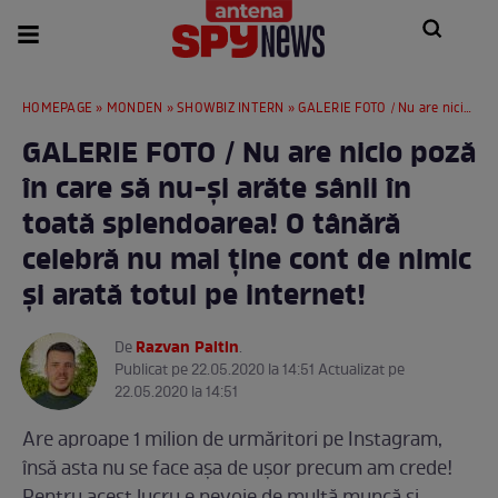
HOMEPAGE
»
MONDEN
»
SHOWBIZ INTERN
» GALERIE FOTO / Nu are nicio poză în care să nu-și arăte sânii în toată splendoarea! O tânără celebră nu mai ține cont de nimic și arată totul pe internet!
GALERIE FOTO / Nu are nicio poză
în care să nu-și arăte sânii în
toată splendoarea! O tânără
celebră nu mai ține cont de nimic
și arată totul pe internet!
Razvan Paltin
De
.
Publicat pe 22.05.2020 la 14:51 Actualizat pe
22.05.2020 la 14:51
Are aproape 1 milion de urmăritori pe Instagram,
însă asta nu se face așa de ușor precum am crede!