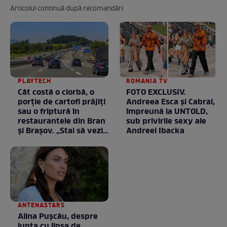
Articolul continuă după recomandări
PLAYTECH
ROMANIA TV
Cât costă o ciorbă, o
FOTO EXCLUSIV.
porţie de cartofi prăjiţi
Andreea Esca şi Cabral,
sau o friptură în
împreună la UNTOLD,
restaurantele din Bran
sub privirile sexy ale
şi Braşov. „Stai să vezi
Andreei Ibacka
ce chirii sunt”
ANTENASTARS
Alina Pușcău, despre
lupta cu lipsa de