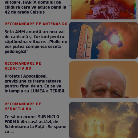
viitoare. HARTA domului de
căldură care va aduce până la
42 de grade Celsius
RECOMANDARE PE ANTENA3.RO
Șefa ANM anunță un nou val
de caniculă și furtuni pentru
săptămâna viitoare: „Ploile nu
vor putea compensa seceta
pedologică”
RECOMANDARE PE
REDACTIA.RO
Profetul Apocalipsei,
previziune cutremuratoare
pentru final de an. Ce se va
intampla cu LUMEA e TERIBIL
RECOMANDARE PE
REDACTIA.RO
Ce să nu arunci SUB NICI O
FORMA din casă astăzi, de
Schimbarea la Față . Se spune
ca ....