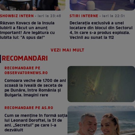
SHOWBIZ INTERN
• ieri la 23:46
STIRI INTERNE
• ieri la 22:51
Răzvan Kovacs de la Insula
Declarația exclusivă a unei
Iubirii a făcut un anunț
locatare din blocul din Sectorul
important! Are legătura cu
4, în care s-a produs explozia.
iubita lui: "A spus da!"
Vecinii au sunat la 112
VEZI MAI MULT
RECOMANDĂRI
RECOMANDARE PE
OBSERVATORNEWS.RO
Comoara veche de 1.700 de ani
scoasă la iveală de seceta de
pe Dunăre, între România şi
Bulgaria. Imagini rare
RECOMANDARE PE AS.RO
Cum se menţine în formă soţia
lui Leonard Doroftei, la 51 de
ani. „Secretul” pe care l-a
dezvăluit