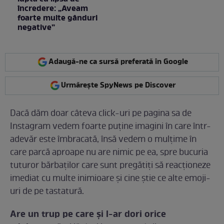
încredere: „Aveam
foarte multe gânduri
negative”
Adaugă-ne ca sursă preferată în Google
Urmărește SpyNews pe Discover
Dacă dăm doar câteva click-uri pe pagina sa de
Instagram vedem foarte puține imagini în care într-
adevăr este îmbracată, însă vedem o mulțime în
care parcă aproape nu are nimic pe ea, spre bucuria
tuturor bărbaților care sunt pregătiți să reacționeze
imediat cu multe inimioare și cine știe ce alte emoji-
uri de pe tastatură.
Are un trup pe care și l-ar dori orice