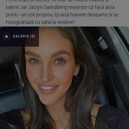
Pentru acest lucru e nevoie de multă muncă și
talent, iar Jaclyn Swedberg reușește să facă asta
printr-un stil propriu: își lasă hainele deoparte și se
fotografiază cu sânii la vedere!
GALERIE (6)