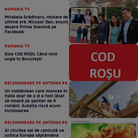
ROMANIA TV
Mirabela Grădinaru, mutare de
ultimă oră. Nicuşor Dan, anunţ
despre Prima Doamnă pe
Facebook
ROMANIA TV
Este COD ROŞU. Când vine
urgia în Bucureşti
RECOMANDARE PE ANTENA3.RO
Un moldovean care muncea în
Italia doar de o zi a fost lăsat
să moară pe şantier de 6
români. Aceștia riscă acum
închisoarea
RECOMANDARE PE ANTENA3.RO
Al cincilea val de caniculă va
sufoca Europa săptămâna