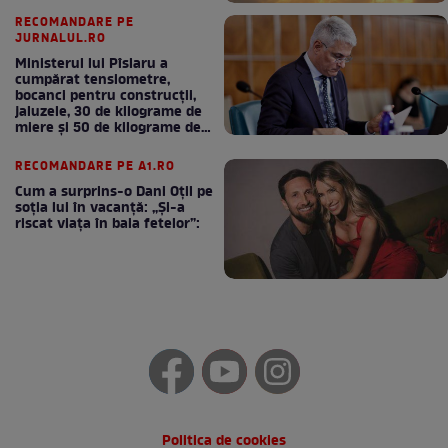
RECOMANDARE PE
JURNALUL.RO
Ministerul lui Pîslaru a
cumpărat tensiometre,
bocanci pentru construcții,
jaluzele, 30 de kilograme de
miere și 50 de kilograme de
cafea
RECOMANDARE PE A1.RO
Cum a surprins-o Dani Oțil pe
soția lui în vacanță: „Și-a
riscat viața în baia fetelor”:
Politica de cookies