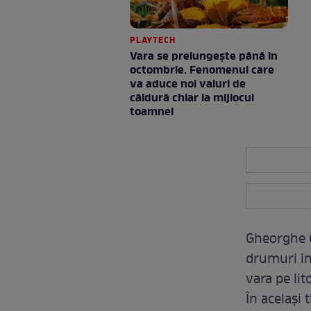
PLAYTECH
Vara se prelungeşte până în
octombrie. Fenomenul care
va aduce noi valuri de
căldură chiar la mijlocul
toamnei
Gheorghe G
drumuri în
vara pe lit
În același 