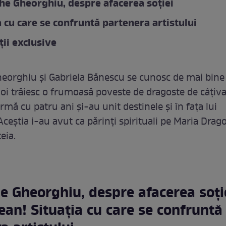
e Gheorghiu, despre afacerea soției
a cu care se confruntă partenera artistului
ții exclusive
orghiu și Gabriela Bănescu se cunosc de mai bine 
 doi trăiesc o frumoasă poveste de dragoste de câțiva
urmă cu patru ani și-au unit destinele și în fața lui
eștia i-au avut ca părinți spirituali pe Maria Drag
eia.
 Gheorghiu, despre afacerea soți
ean! Situația cu care se confruntă