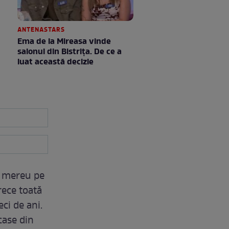
ANTENASTARS
Ema de la Mireasa vinde
salonul din Bistrița. De ce a
luat această decizie
d mereu pe
rece toată
ci de ani.
case din