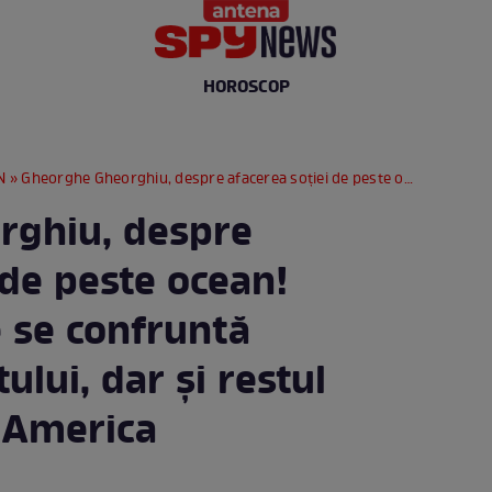
HOROSCOP
N
» Gheorghe Gheorghiu, despre afacerea soției de peste ocean! Situația cu care se confruntă partenera artistului, dar și restul imigranților, în America
rghiu, despre
 de peste ocean!
e se confruntă
ului, dar și restul
n America