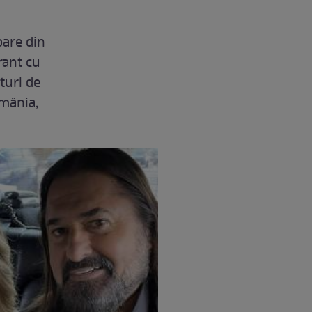
oare din
rant cu
turi de
omânia,