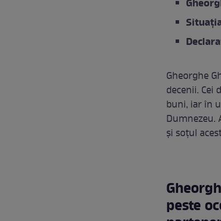
Gheorgh
Situați
Declara
Gheorghe Ghe
decenii. Cei
buni, iar în 
Dumnezeu. Ac
și soțul acest
Gheorghe
peste oc