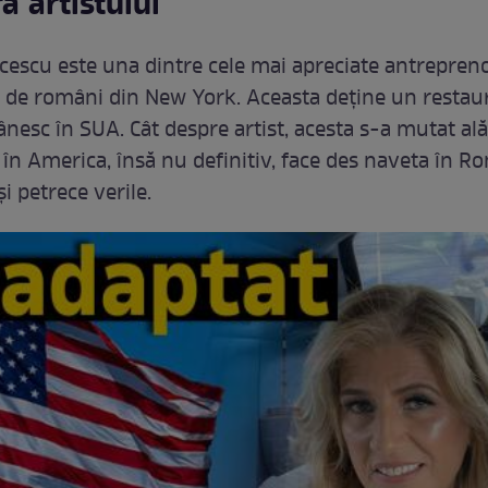
a artistului
cescu este una dintre cele mai apreciate antrepren
de români din New York. Aceasta deține un restau
ânesc în SUA. Cât despre artist, acesta s-a mutat ală
 în America, însă nu definitiv, face des naveta în R
și petrece verile.