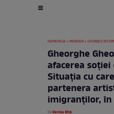
HOMEPAGE
»
MONDEN
»
SHOWBIZ INTER
Gheorghe Gheo
afacerea soției
Situația cu car
partenera artist
imigranților, î
Denisa Biță
De
.