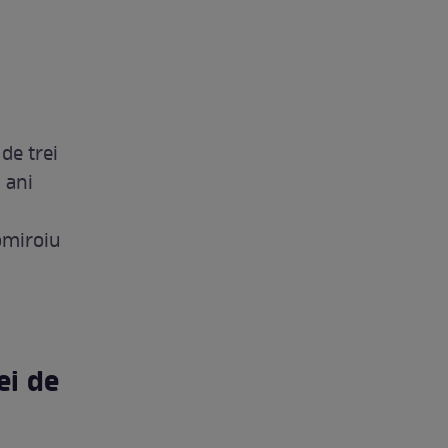
de trei
 ani
omiroiu
ei de