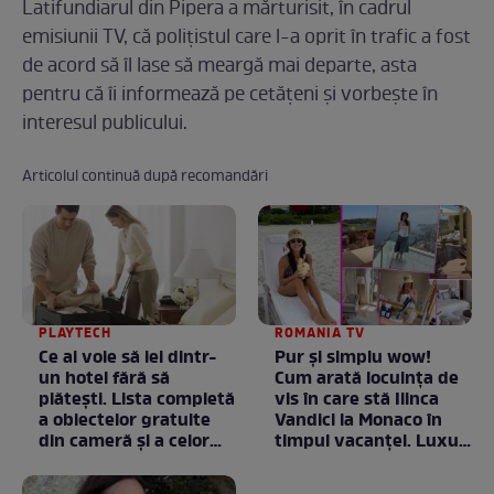
Latifundiarul din Pipera a mărturisit, în cadrul
emisiunii TV, că polițistul care l-a oprit în trafic a fost
de acord să îl lase să meargă mai departe, asta
pentru că îi informează pe cetățeni și vorbește în
interesul publicului.
Articolul continuă după recomandări
PLAYTECH
ROMANIA TV
Ce ai voie să iei dintr-
Pur și simplu wow!
un hotel fără să
Cum arată locuința de
plătești. Lista completă
vis în care stă Ilinca
a obiectelor gratuite
Vandici la Monaco în
din cameră și a celor
timpul vacanței. Luxul
care rămân
e în starea lui pură.
proprietatea unității
Totul arată ca în filme!