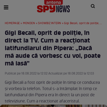
HOMEPAGE
»
MONDEN
»
SHOWBIZ INTERN
» Gigi Becali, oprit de poliție, în direct la TV. Cum a reacționat latifundiarul din Pipera: „Dacă mă aude că vorbesc cu voi, poate mă lasă”
Gigi Becali, oprit de poliție, în
direct la TV. Cum a reacționat
latifundiarul din Pipera: „Dacă
mă aude că vorbesc cu voi, poate
mă lasă”
Publicat pe 18.08.2022 la 12:02 Actualizat pe 18.08.2022 la 12:03
Gigi Becali a fost oprit de polție în timp ce conducea
și vorbea la telefon. Totul s-a întâmplat în timp ce
latifundiarul din Pipera era în direct la un post de
televiziune. Cum a reacționat afaceristul.