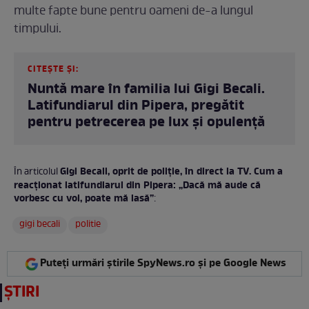
multe fapte bune pentru oameni de-a lungul
timpului.
CITEȘTE ȘI:
Nuntă mare în familia lui Gigi Becali.
Latifundiarul din Pipera, pregătit
pentru petrecerea pe lux și opulență
Gigi Becali, oprit de poliție, în direct la TV. Cum a
În articolul
reacționat latifundiarul din Pipera: „Dacă mă aude că
vorbesc cu voi, poate mă lasă”
:
gigi becali
politie
Puteți urmări știrile SpyNews.ro și pe Google News
ȘTIRI