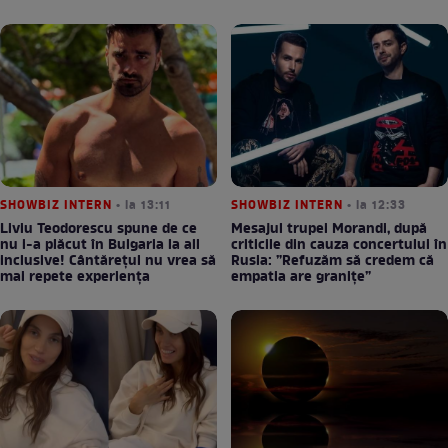
SHOWBIZ INTERN
• la 13:11
SHOWBIZ INTERN
• la 12:33
Liviu Teodorescu spune de ce
Mesajul trupei Morandi, după
nu i-a plăcut în Bulgaria la all
criticile din cauza concertului în
inclusive! Cântărețul nu vrea să
Rusia: ”Refuzăm să credem că
mai repete experiența
empatia are granițe”