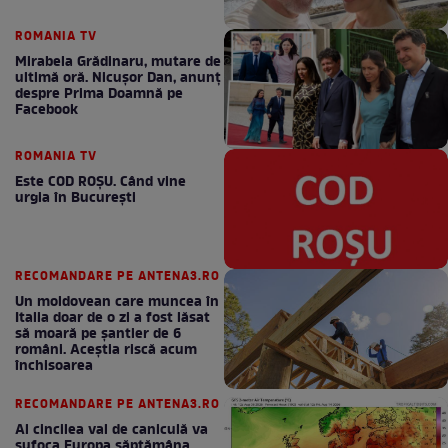
ROMANIA TV
Mirabela Grădinaru, mutare de
ultimă oră. Nicuşor Dan, anunţ
despre Prima Doamnă pe
Facebook
ROMANIA TV
Este COD ROŞU. Când vine
urgia în Bucureşti
RECOMANDARE PE ANTENA3.RO
Un moldovean care muncea în
Italia doar de o zi a fost lăsat
să moară pe şantier de 6
români. Aceștia riscă acum
închisoarea
RECOMANDARE PE ANTENA3.RO
Al cincilea val de caniculă va
sufoca Europa săptămâna