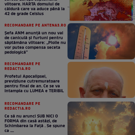
viitoare. HARTA domului de
căldură care va aduce până la
42 de grade Celsius
RECOMANDARE PE ANTENA3.RO
Șefa ANM anunță un nou val
de caniculă și furtuni pentru
săptămâna viitoare: „Ploile nu
vor putea compensa seceta
pedologică”
RECOMANDARE PE
REDACTIA.RO
Profetul Apocalipsei,
previziune cutremuratoare
pentru final de an. Ce se va
intampla cu LUMEA e TERIBIL
RECOMANDARE PE
REDACTIA.RO
Ce să nu arunci SUB NICI O
FORMA din casă astăzi, de
Schimbarea la Față . Se spune
ca ....