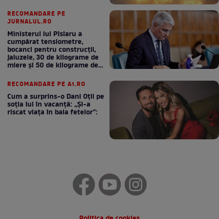
RECOMANDARE PE
JURNALUL.RO
Ministerul lui Pîslaru a
cumpărat tensiometre,
bocanci pentru construcții,
jaluzele, 30 de kilograme de
miere și 50 de kilograme de
cafea
RECOMANDARE PE A1.RO
Cum a surprins-o Dani Oțil pe
soția lui în vacanță: „Și-a
riscat viața în baia fetelor”:
Politica de cookies