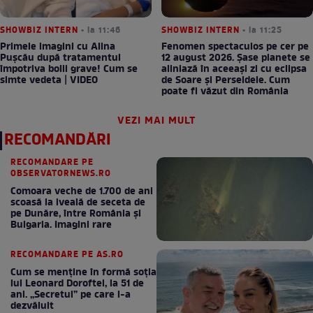
SHOWBIZ INTERN
• la 11:46
SHOWBIZ INTERN
• la 11:25
Primele imagini cu Alina
Fenomen spectaculos pe cer pe
Pușcău după tratamentul
12 august 2026. Șase planete se
împotriva bolii grave! Cum se
aliniază în aceeași zi cu eclipsa
simte vedeta | VIDEO
de Soare și Perseidele. Cum
poate fi văzut din România
VEZI MAI MULT
RECOMANDĂRI
RECOMANDARE PE
OBSERVATORNEWS.RO
Comoara veche de 1.700 de ani
scoasă la iveală de seceta de
pe Dunăre, între România şi
Bulgaria. Imagini rare
RECOMANDARE PE AS.RO
Cum se menţine în formă soţia
lui Leonard Doroftei, la 51 de
ani. „Secretul” pe care l-a
dezvăluit