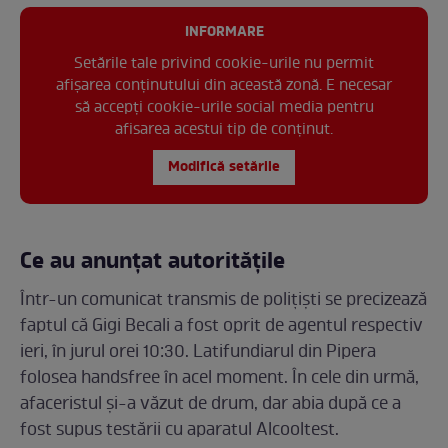
INFORMARE
Setările tale privind cookie-urile nu permit
afișarea conținutului din această zonă. E necesar
să accepți cookie-urile social media pentru
afisarea acestui tip de conținut.
Modifică setările
Ce au anunțat autoritățile
Într-un comunicat transmis de polițiști se precizează
faptul că Gigi Becali a fost oprit de agentul respectiv
ieri, în jurul orei 10:30. Latifundiarul din Pipera
folosea handsfree în acel moment. În cele din urmă,
afaceristul și-a văzut de drum, dar abia după ce a
fost supus testării cu aparatul Alcooltest.