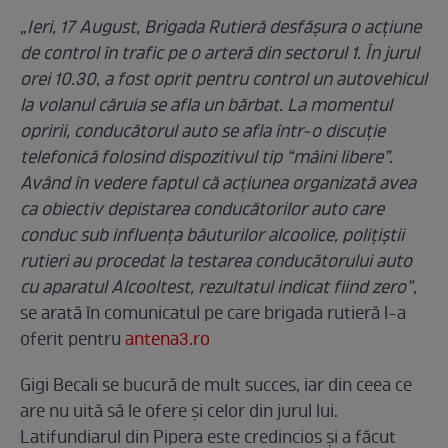
„Ieri, 17 August, Brigada Rutieră desfășura o acțiune
de control în trafic pe o arteră din sectorul 1. În jurul
orei 10.30, a fost oprit pentru control un autovehicul
la volanul căruia se afla un bărbat. La momentul
opririi, conducătorul auto se afla într-o discuție
telefonică folosind dispozitivul tip “mâini libere”.
Având în vedere faptul că acțiunea organizată avea
ca obiectiv depistarea conducătorilor auto care
conduc sub influența băuturilor alcoolice, polițiștii
rutieri au procedat la testarea conducătorului auto
cu aparatul Alcooltest, rezultatul indicat fiind zero”
,
se arată în comunicatul pe care brigada rutieră l-a
oferit pentru
antena3.ro
Gigi Becali se bucură de mult succes, iar din ceea ce
are nu uită să le ofere și celor din jurul lui.
Latifundiarul din Pipera este credincios și a făcut