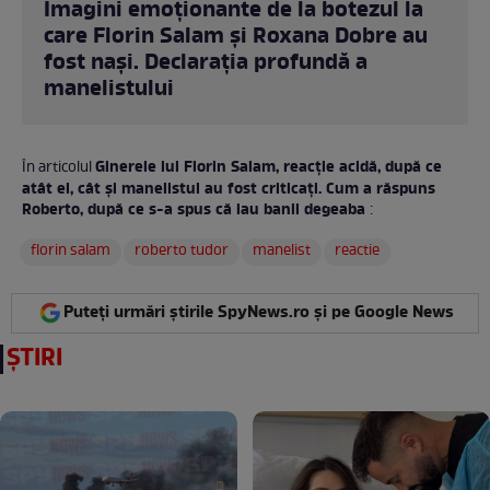
Imagini emoționante de la botezul la
care Florin Salam și Roxana Dobre au
fost nași. Declarația profundă a
manelistului
Ginerele lui Florin Salam, reacție acidă, după ce
În articolul
atât el, cât și manelistul au fost criticați. Cum a răspuns
Roberto, după ce s-a spus că iau banii degeaba
:
florin salam
roberto tudor
manelist
reactie
Puteți urmări știrile SpyNews.ro și pe Google News
ȘTIRI