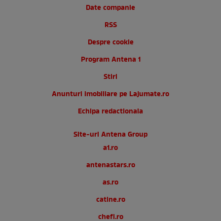
Date companie
RSS
Despre cookie
Program Antena 1
Stiri
Anunturi imobiliare pe Lajumate.ro
Echipa redactionala
Site-uri Antena Group
a1.ro
antenastars.ro
as.ro
catine.ro
chefi.ro