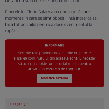
lăutarii nu stau cu zilele lângă familia lor.
Ginerele lui Florin Salam a recunoscut că sunt
momente în care se simt obosiți, însă încearcă să
facă tot posibilul pentru a duce evenimentul la
capăt.
INFORMARE
Setările tale privind cookie-urile nu permit
afișarea conținutului din această zonă. E necesar
să accepți cookie-urile social media pentru
afisarea acestui tip de conținut.
Modifică setările
CITEȘTE ȘI: