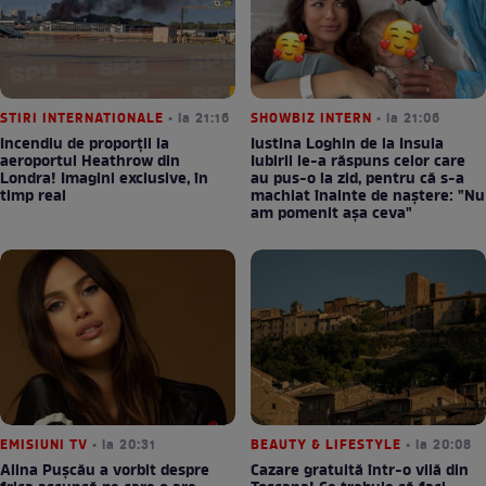
STIRI INTERNATIONALE
• la 21:16
SHOWBIZ INTERN
• la 21:06
Incendiu de proporții la
Iustina Loghin de la Insula
aeroportul Heathrow din
Iubirii le-a răspuns celor care
Londra! Imagini exclusive, în
au pus-o la zid, pentru că s-a
timp real
machiat înainte de naștere: "Nu
am pomenit așa ceva"
EMISIUNI TV
• la 20:31
BEAUTY & LIFESTYLE
• la 20:08
Alina Pușcău a vorbit despre
Cazare gratuită într-o vilă din