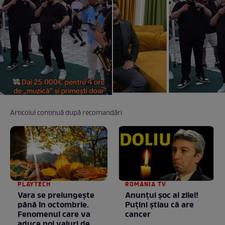
Articolul continuă după recomandări
PLAYTECH
ROMANIA TV
Vara se prelungeşte
Anunţul şoc al zilei!
până în octombrie.
Puţini ştiau că are
Fenomenul care va
cancer
aduce noi valuri de