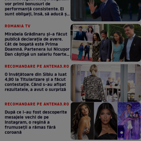
vor primi bonusuri de
performanță consistente. Ei
sunt obligați, însă, să aducă și
bani la bugetul de stat
ROMANIA TV
Mirabela Grădinaru și-a făcut
publică declarația de avere.
Cât de bogată este Prima
Doamnă. Partenera lui Nicușor
Dan câștigă un salariu foarte
bun în fiecare lună!
RECOMANDARE PE ANTENA3.RO
O învățătoare din Sibiu a luat
4,90 la Titularizare și a făcut
contestație. Când s-au afișat
rezultatele, a avut o surpriză
RECOMANDARE PE ANTENA3.RO
După ce i-au fost descoperite
mesajele vechi de pe
Instagram, o regină a
frumuseții a rămas fără
coroană