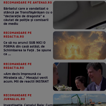
RECOMANDARE PE ANTENA3.RO
Bărbatul care a vandalizat o
stâncă pe Transfăgărășan cu o
"declaraţie de dragoste" e
căutat de poliție și comisarii
de mediu
RECOMANDARE PE
REDACTIA.RO
Ce să nu arunci SUB NICI O
FORMA din casă astăzi, de
Schimbarea la Față . Se spune
ca ....
RECOMANDARE PE
REDACTIA.RO
«Am decis împreună cu
Mirabela să..." Mesajul venit
acum. Mii de reactii INSTANT
RECOMANDARE PE
JURNALUL.RO
Investigație, Canalul Bala: Cum