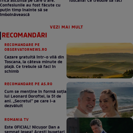
frica ascunsă pe care o are.
Toscana! Ce trebuie să faci
Confesiunile au fost făcute cu
puțin timp înainte să se
îmbolnăvească
VEZI MAI MULT
RECOMANDĂRI
RECOMANDARE PE
OBSERVATORNEWS.RO
Cazare gratuită într-o vilă din
Toscana, la câteva minute de
plajă. Ce trebuie să faci în
schimb
RECOMANDARE PE AS.RO
Cum se menţine în formă soţia
lui Leonard Doroftei, la 51 de
ani. „Secretul” pe care l-a
dezvăluit
ROMANIA TV
Este OFICIAL! Nicușor Dan a
semnat legea! Acești bugetari