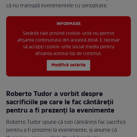
că nu tratează evenimentele cu seriozitate.
INFORMARE
Setările tale privind cookie-urile nu permit
afișarea conținutului din această zonă. E necesar
să accepți cookie-urile social media pentru
afisarea acestui tip de conținut.
Modifică setările
Roberto Tudor a vorbit despre
sacrificiile pe care le fac cântăreții
pentru a fi prezenți la evenimente
Roberto Tudor spune că toți cântăreții fac sacrificii
pentru a fi prezenți la evenimente, și anume că