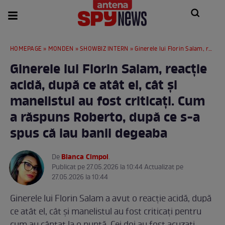
HOMEPAGE
»
MONDEN
»
SHOWBIZ INTERN
» Ginerele lui Florin Salam, reacție acidă, după ce atât el, cât și manelistul au fost criticați. Cum a răspuns Roberto, după ce s-a spus că iau banii degeaba
Ginerele lui Florin Salam, reacție
acidă, după ce atât el, cât și
manelistul au fost criticați. Cum
a răspuns Roberto, după ce s-a
spus că iau banii degeaba
Bianca Cimpoi
De
.
Publicat pe 27.05.2026 la 10:44 Actualizat pe
27.05.2026 la 10:44
Ginerele lui Florin Salam a avut o reacție acidă, după
ce atât el, cât și manelistul au fost criticați pentru