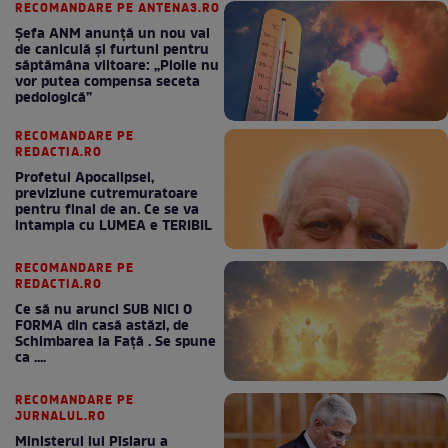
RECOMANDARE PE ANTENA3.RO
Șefa ANM anunță un nou val
de caniculă și furtuni pentru
săptămâna viitoare: „Ploile nu
vor putea compensa seceta
pedologică”
RECOMANDARE PE
REDACTIA.RO
Profetul Apocalipsei,
previziune cutremuratoare
pentru final de an. Ce se va
intampla cu LUMEA e TERIBIL
RECOMANDARE PE
REDACTIA.RO
Ce să nu arunci SUB NICI O
FORMA din casă astăzi, de
Schimbarea la Față . Se spune
ca ....
RECOMANDARE PE
JURNALUL.RO
Ministerul lui Pîslaru a