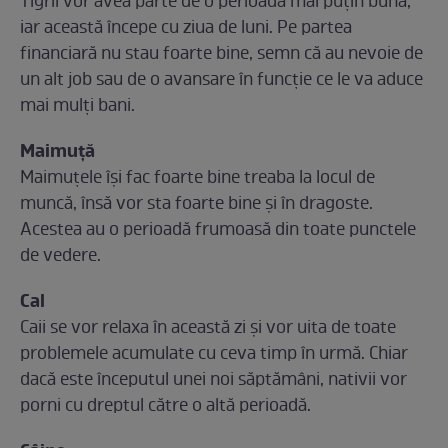
Tigrii vor avea parte de o perioadă mai puțin bună,
iar această începe cu ziua de luni. Pe partea
financiară nu stau foarte bine, semn că au nevoie de
un alt job sau de o avansare în funcție ce le va aduce
mai mulți bani.
Maimuță
Maimuțele își fac foarte bine treaba la locul de
muncă, însă vor sta foarte bine și în dragoste.
Acestea au o perioadă frumoasă din toate punctele
de vedere.
Cal
Caii se vor relaxa în această zi și vor uita de toate
problemele acumulate cu ceva timp în urmă. Chiar
dacă este începutul unei noi săptămâni, nativii vor
porni cu dreptul către o altă perioadă.