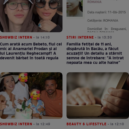
SHOWBIZ INTERN
• la 14:10
STIRI INTERNE
• la 13:30
Cum arată acum Bebeto, fiul cel
Familia fetiței de 11 ani,
mic al Anamariei Prodan și al
dispărută în Bacău, a făcut
lui Laurențiu Reghecampf! A
acuzații! Un detaliu a stârnit
devenit bărbat în toată regula
semne de întrebare: ”A intrat
nepoata mea cu alte haine”
SHOWBIZ INTERN
• la 12:49
BEAUTY & LIFESTYLE
• la 12:10