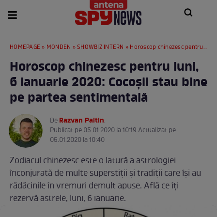
HOMEPAGE
»
MONDEN
»
SHOWBIZ INTERN
» Horoscop chinezesc pentru luni, 6 ianuarie 2020: Cocoșii stau bine pe partea sentimentală
Horoscop chinezesc pentru luni,
6 ianuarie 2020: Cocoșii stau bine
pe partea sentimentală
Razvan Paltin
De
.
Publicat pe 05.01.2020 la 10:19 Actualizat pe
05.01.2020 la 10:40
Zodiacul chinezesc este o latură a astrologiei
înconjurată de multe superstiții şi tradiţii care îşi au
rădăcinile în vremuri demult apuse. Află ce îți
rezervă astrele, luni, 6 ianuarie.