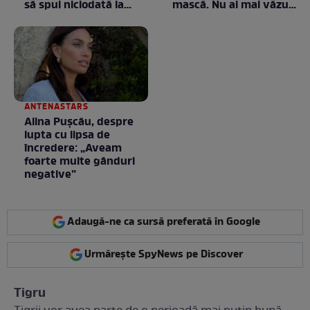
să spui niciodată la
mască. Nu ai mai văzut
negociere
la nimeni așa ceva:
Fără cuvinte / VIDEO
ANTENASTARS
Alina Pușcău, despre
lupta cu lipsa de
încredere: „Aveam
foarte multe gânduri
negative”
Adaugă-ne ca sursă preferată în Google
Urmărește SpyNews pe Discover
Tigru