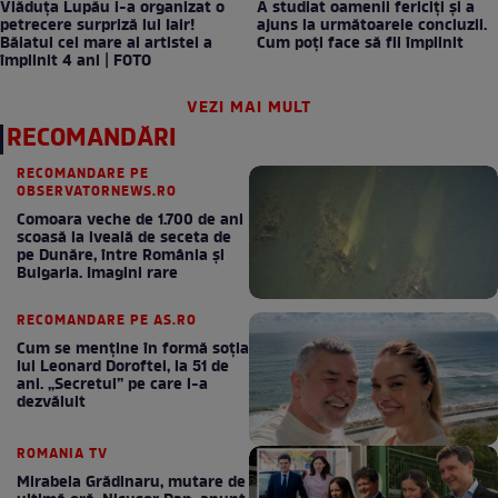
Vlăduța Lupău i-a organizat o
A studiat oamenii fericiți și a
petrecere surpriză lui Iair!
ajuns la următoarele concluzii.
Băiatul cel mare al artistei a
Cum poți face să fii împlinit
împlinit 4 ani | FOTO
VEZI MAI MULT
RECOMANDĂRI
RECOMANDARE PE
OBSERVATORNEWS.RO
Comoara veche de 1.700 de ani
scoasă la iveală de seceta de
pe Dunăre, între România şi
Bulgaria. Imagini rare
RECOMANDARE PE AS.RO
Cum se menţine în formă soţia
lui Leonard Doroftei, la 51 de
ani. „Secretul” pe care l-a
dezvăluit
ROMANIA TV
Mirabela Grădinaru, mutare de