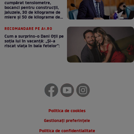
cumpărat tensiometre,
bocanci pentru construcții,
jaluzele, 30 de kilograme de
miere și 50 de kilograme de
cafea
RECOMANDARE PE A1.RO
Cum a surprins-o Dani Oțil pe
soția lui în vacanță: „Și-a
riscat viața în baia fetelor”:
Politica de cookies
Gestionați preferințele
Politica de confidentialitate