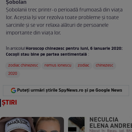
Șobolan
Șobolanii trec printr-o perioadă frumoasă din viața
lor. Aceștia își vor rezolva toate probleme și toate
sarcinile și se vor relaxa alături de persoanele
importante din viața lor.
Horoscop chinezesc pentru luni, 6 ianuarie 2020:
În articolul
Cocoșii stau bine pe partea sentimentală
:
zodiac chinezesc
remus ionescu
zodiac
chinezesc
2020
Puteți urmări știrile SpyNews.ro și pe Google News
ȘTIRI