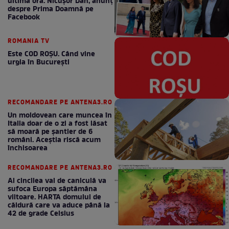
ultimă oră. Nicuşor Dan, anunţ
despre Prima Doamnă pe
Facebook
ROMANIA TV
Este COD ROŞU. Când vine
urgia în Bucureşti
RECOMANDARE PE ANTENA3.RO
Un moldovean care muncea în
Italia doar de o zi a fost lăsat
să moară pe şantier de 6
români. Aceștia riscă acum
închisoarea
RECOMANDARE PE ANTENA3.RO
Al cincilea val de caniculă va
sufoca Europa săptămâna
viitoare. HARTA domului de
căldură care va aduce până la
42 de grade Celsius