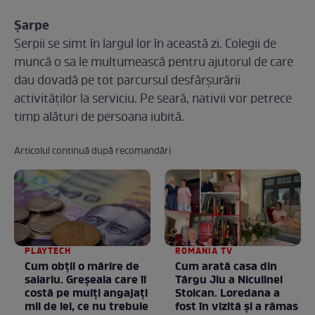
Șarpe
Șerpii se simt în largul lor în această zi. Colegii de
muncă o sa le multumească pentru ajutorul de care
dau dovadă pe tot parcursul desfărșurării
activităților la serviciu. Pe seară, nativii vor petrece
timp alături de persoana iubită.
Articolul continuă după recomandări
PLAYTECH
ROMANIA TV
Cum obții o mărire de
Cum arată casa din
salariu. Greșeala care îi
Târgu Jiu a Niculinei
costă pe mulți angajați
Stoican. Loredana a
mii de lei, ce nu trebuie
fost în vizită și a rămas