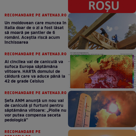
RECOMANDARE PE ANTENA3.RO
Un moldovean care muncea în
Italia doar de o zi a fost lăsat
să moară pe şantier de 6
români. Aceștia riscă acum
închisoarea
RECOMANDARE PE ANTENA3.RO
Al cincilea val de caniculă va
sufoca Europa săptămâna
viitoare. HARTA domului de
căldură care va aduce până la
42 de grade Celsius
RECOMANDARE PE ANTENA3.RO
Șefa ANM anunță un nou val
de caniculă și furtuni pentru
săptămâna viitoare: „Ploile nu
vor putea compensa seceta
pedologică”
RECOMANDARE PE