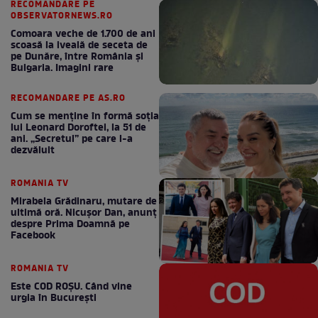
RECOMANDARE PE
OBSERVATORNEWS.RO
Comoara veche de 1.700 de ani
scoasă la iveală de seceta de
pe Dunăre, între România şi
Bulgaria. Imagini rare
RECOMANDARE PE AS.RO
Cum se menţine în formă soţia
lui Leonard Doroftei, la 51 de
ani. „Secretul” pe care l-a
dezvăluit
ROMANIA TV
Mirabela Grădinaru, mutare de
ultimă oră. Nicuşor Dan, anunţ
despre Prima Doamnă pe
Facebook
ROMANIA TV
Este COD ROŞU. Când vine
urgia în Bucureşti