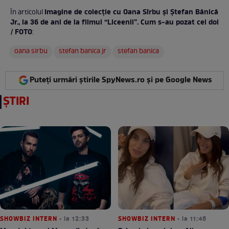
Imagine de colecție cu Oana Sîrbu și Ștefan Bănică
În articolul
Jr., la 36 de ani de la filmul “Liceenii”. Cum s-au pozat cei doi
/ FOTO
:
oana sirbu
stefan banica jr
stefan banica
Puteți urmări știrile SpyNews.ro și pe Google News
ȘTIRI
SHOWBIZ INTERN
• la 12:33
SHOWBIZ INTERN
• la 11:46