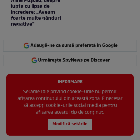
Alina Pușcău, despre
lupta cu lipsa de
încredere: „Aveam
foarte multe gânduri
negative”
Adaugă-ne ca sursă preferată în Google
Urmărește SpyNews pe Discover
INFORMARE
Setările tale privind cookie-urile nu permit
afișarea conținutului din această zonă. E necesar
să accepți cookie-urile social media pentru
afisarea acestui tip de conținut.
Modifică setările