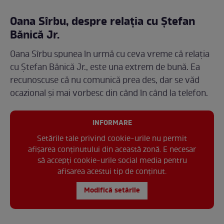
Oana Sîrbu, despre relația cu Ștefan
Bănică Jr.
Oana Sîrbu spunea în urmă cu ceva vreme că relația
cu Ștefan Bănică Jr., este una extrem de bună. Ea
recunoscuse că nu comunică prea des, dar se văd
ocazional și mai vorbesc din când în când la telefon.
INFORMARE
Setările tale privind cookie-urile nu permit
afișarea conținutului din această zonă. E necesar
să accepți cookie-urile social media pentru
afisarea acestui tip de conținut.
Modifică setările