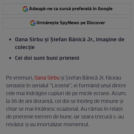
Adaugă-ne ca sursă preferată în Google
Urmărește SpyNews pe Discover
Oana Sîrbu și Ștefan Bănică Jr., imagine de
colecție
Cei doi sunt buni prieteni
Pe vremuri,
Oana Sîrbu
și Ștefan Bănică Jr. făceau
senzație în serialul ‘’Liceenii’’, ei formând unul dintre
cele mai îndrăgite cupluri de pe micile ecrane. Acum,
la 36 de ani distanță, cei doi se înțeleg de minune și
chiar se mai întâlnesc ocazional. Au rămas în relații
de prietenie extrem de bune, iar seara trecută s-au
revăzut și au imortalizat momentul.