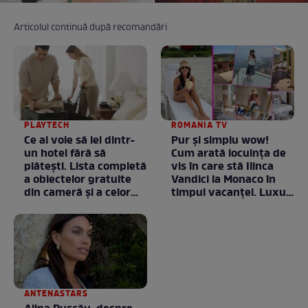
Articolul continuă după recomandări
PLAYTECH
ROMANIA TV
Ce ai voie să iei dintr-
Pur și simplu wow!
un hotel fără să
Cum arată locuința de
plătești. Lista completă
vis în care stă Ilinca
a obiectelor gratuite
Vandici la Monaco în
din cameră și a celor
timpul vacanței. Luxul
care rămân
e în starea lui pură.
proprietatea unității
Totul arată ca în filme!
/ GALERIE FOTO
ANTENASTARS