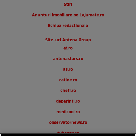
Stiri
Anunturi imobiliare pe Lajumate.ro
Echipa redactionala
Site-uri Antena Group
a1.ro
antenastars.ro
as.ro
catine.ro
chefi.ro
deparinti.ro
medicool.ro
observatornews.ro
tvhappy.ro