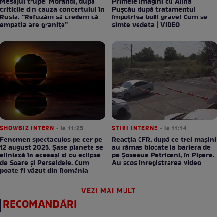
Mesajul trupei Morandi, după
Primele imagini cu Alina
criticile din cauza concertului în
Pușcău după tratamentul
Rusia: ”Refuzăm să credem că
împotriva bolii grave! Cum se
empatia are granițe”
simte vedeta | VIDEO
SHOWBIZ INTERN
• la 11:25
STIRI INTERNE
• la 11:14
Fenomen spectaculos pe cer pe
Reacția CFR, după ce trei mașini
12 august 2026. Șase planete se
au rămas blocate la bariera de
aliniază în aceeași zi cu eclipsa
pe Șoseaua Petricani, în Pipera.
de Soare și Perseidele. Cum
Au scos înregistrarea video
poate fi văzut din România
VEZI MAI MULT
RECOMANDĂRI