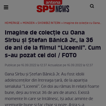
HOMEPAGE
»
MONDEN
»
SHOWBIZ INTERN
» Imagine de colecție cu Oana Sîrbu și Ștefan Bănică Jr., la 36 de ani de la filmul “Liceenii”. Cum s-au pozat cei doi / FOTO
Imagine de colecție cu Oana
Sîrbu și Ștefan Bănică Jr., la 36
de ani de la filmul “Liceenii”. Cum
s-au pozat cei doi / FOTO
Publicat pe 16.09.2022 la 12:37 Actualizat pe 16.09.2022 la 12:37
Oana Sîrbu și Ștefan Bănică Jr. Au fost idolii
adolescenților din întreaga țară, de la apariția
serialului ‘’Liceenii’’. Cei doi au rămas în relații foarte
bune, deși au trecut 36 de ani de atunci. Există
momente în care se întâlnesc, își aduc aminte de
vremurile bune și fac chiar și poze. Asta s-a