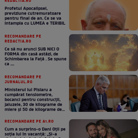
REDACTIA.RO
Profetul Apocalipsei,
previziune cutremuratoare
pentru final de an. Ce se va
intampla cu LUMEA e TERIBIL
RECOMANDARE PE
REDACTIA.RO
Ce să nu arunci SUB NICI O
FORMA din casă astăzi, de
Schimbarea la Față . Se spune
ca ....
RECOMANDARE PE
JURNALUL.RO
Ministerul lui Pîslaru a
cumpărat tensiometre,
bocanci pentru construcții,
jaluzele, 30 de kilograme de
miere și 50 de kilograme de
cafea
RECOMANDARE PE A1.RO
Cum a surprins-o Dani Oțil pe
soția lui în vacanță: „Și-a