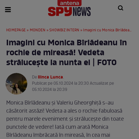
HOMEPAGE
»
MONDEN
»
SHOWBIZ INTERN
» Imagini cu Monica Bîrlădeanu în rochie de mireasă! Vedeta strălucește la nunta ei | FOTO
Imagini cu Monica Bîrlădeanu în
rochie de mireasă! Vedeta
strălucește la nunta ei | FOTO
Ilinca Lunca
De
.
Publicat pe 05.10.2024 la 20:30 Actualizat pe
05.10.2024 la 20:39
Monica Bîrlădeanu și Valeriu Gheorghiță s-au
căsătorit astăzi! Vedeta a ales o rochie fabuloasă
pentru marele eveniment și strălucește din toate
punctele de vedere! Iată cum arată Monica
Bîrlădeanu îmbrăcată în mireasă, în cea mai