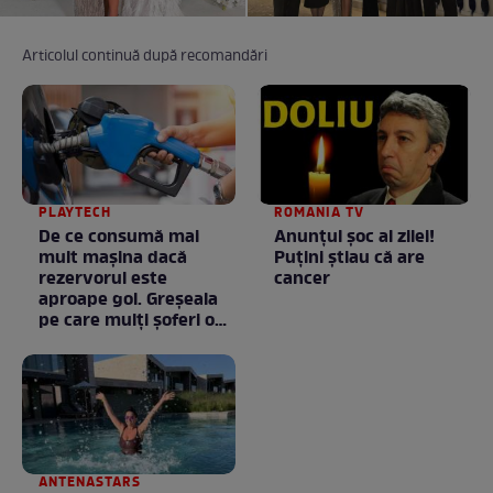
Articolul continuă după recomandări
PLAYTECH
ROMANIA TV
De ce consumă mai
Anunţul şoc al zilei!
mult mașina dacă
Puţini ştiau că are
rezervorul este
cancer
aproape gol. Greșeala
pe care mulți șoferi o
fac fără să știe
ANTENASTARS