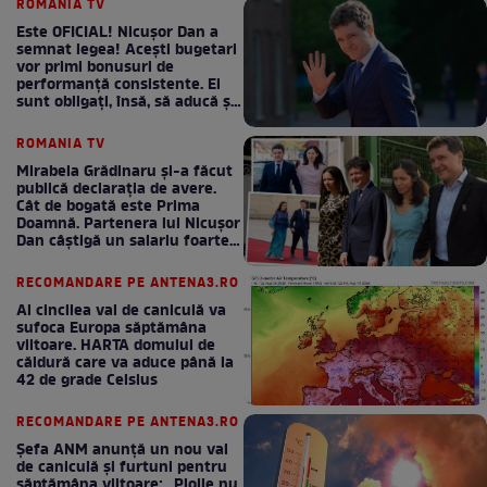
ROMANIA TV
Este OFICIAL! Nicușor Dan a
semnat legea! Acești bugetari
vor primi bonusuri de
performanță consistente. Ei
sunt obligați, însă, să aducă și
bani la bugetul de stat
ROMANIA TV
Mirabela Grădinaru și-a făcut
publică declarația de avere.
Cât de bogată este Prima
Doamnă. Partenera lui Nicușor
Dan câștigă un salariu foarte
bun în fiecare lună!
RECOMANDARE PE ANTENA3.RO
Al cincilea val de caniculă va
sufoca Europa săptămâna
viitoare. HARTA domului de
căldură care va aduce până la
42 de grade Celsius
RECOMANDARE PE ANTENA3.RO
Șefa ANM anunță un nou val
de caniculă și furtuni pentru
săptămâna viitoare: „Ploile nu