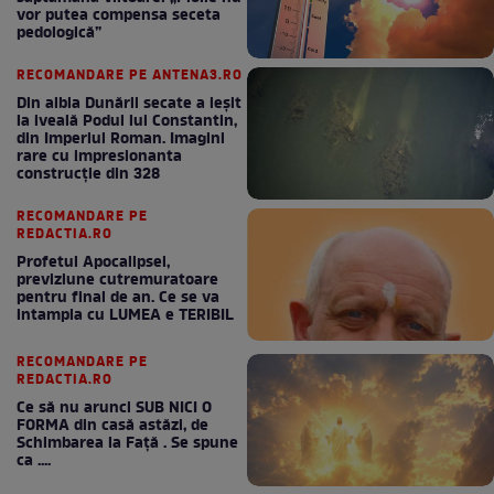
vor putea compensa seceta
pedologică”
RECOMANDARE PE ANTENA3.RO
Din albia Dunării secate a ieșit
la iveală Podul lui Constantin,
din Imperiul Roman. Imagini
rare cu impresionanta
construcție din 328
RECOMANDARE PE
REDACTIA.RO
Profetul Apocalipsei,
previziune cutremuratoare
pentru final de an. Ce se va
intampla cu LUMEA e TERIBIL
RECOMANDARE PE
REDACTIA.RO
Ce să nu arunci SUB NICI O
FORMA din casă astăzi, de
Schimbarea la Față . Se spune
ca ....