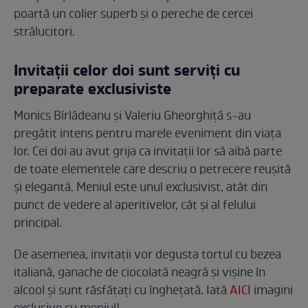
poartă un colier superb și o pereche de cercei
strălucitori.
Invitații celor doi sunt serviți cu
preparate exclusiviste
Monics Bîrlădeanu și Valeriu Gheorghiță s-au
pregătit intens pentru marele eveniment din viața
lor. Cei doi au avut grija ca invitații lor să aibă parte
de toate elementele care descriu o petrecere reușită
și elegantă. Meniul este unul exclusivist, atât din
punct de vedere al aperitivelor, cât și al felului
principal.
De asemenea, invitații vor degusta tortul cu bezea
italiană, ganache de ciocolată neagră și vișine în
alcool și sunt răsfățați cu înghețată. Iată
AICI
imagini