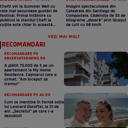
Chefii vin la Summer Well cu
Imagini spectaculoase din
cele mai savuroase gustări de
Catedrala din Santiago de
festival. Prima întâlnire cu
Compostela. Cădelnița de 53 de
publicul la standul Chefi la
kilograme „zboară” prin lăcașul
cuțite este chiar în această
de cult cu 68 km/h
seară!
VEZI MAI MULT
RECOMANDĂRI
RECOMANDARE PE
OBSERVATORNEWS.RO
A plătit 75.000 de € pe un
apartament la My Home
Residence. Coşmarul care a
urmat: "Am început să
tremur"
RECOMANDARE PE AS.RO
Cum se menţine în formă soţia
lui Leonard Doroftei, la 51 de
ani. „Secretul” pe care l-a
dezvăluit