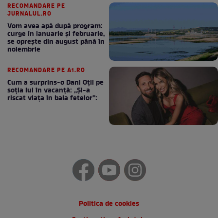
RECOMANDARE PE
JURNALUL.RO
Vom avea apă după program:
curge în ianuarie și februarie,
se oprește din august până în
noiembrie
RECOMANDARE PE A1.RO
Cum a surprins-o Dani Oțil pe
soția lui în vacanță: „Și-a
riscat viața în baia fetelor”:
Politica de cookies