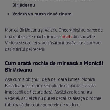
Bîrlădeanu
Vedeta va purta două ținute
Monica Bîrlădeanu și Valeriu Gheorghiță au parte de
una dintre cele mai frumoase
nunți
din showbiz!
Vedeta și soțul ei s-au căsătorit astăzi, iar acum au
dat startul petrecerii!
Cum arată rochia de mireasă a Monicăi
Bîrlădeanu
Așa cum a obișnuit deja pe toată lumea, Monica
Bîrlădeanu este un exemplu de eleganță și arata
impecabil de fiecare dată. Astăzi are loc nunta
vedetei, astfel că nu putea decât să aleagă o rochie
fabuloasă din toate punctele de vedere.