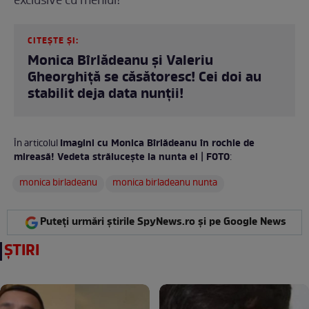
exclusive cu meniul!
CITEȘTE ȘI:
Monica Bîrlădeanu și Valeriu
Gheorghiță se căsătoresc! Cei doi au
stabilit deja data nunții!
Imagini cu Monica Bîrlădeanu în rochie de
În articolul
mireasă! Vedeta strălucește la nunta ei | FOTO
:
monica birladeanu
monica birladeanu nunta
Puteți urmări știrile SpyNews.ro și pe Google News
ȘTIRI