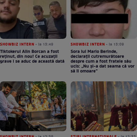
SHOWBIZ INTERN
• la 13:49
SHOWBIZ INTERN
• la 13:09
Tiktokerul Alin Borcan a fost
Sora lui Mario Berinde,
reținut, din nou! Ce acuzații
declarații cutremurătoare
grave i se aduc de această dată
despre cum a fost fratele său
ucis: „Nu și-a dat seama că vor
să îl omoare”
SHOWBIZ INTERN
• la 12:39
STIRI INTERNATIONALE
• la 12:35