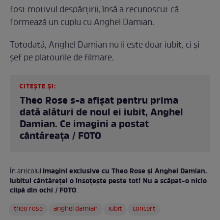
fost motivul despărțirii, însă a recunoscut că
formează un cuplu cu Anghel Damian.
Totodată, Anghel Damian nu îi este doar iubit, ci și
șef pe platourile de filmare.
CITEȘTE ȘI:
Theo Rose s-a afișat pentru prima
dată alături de noul ei iubit, Anghel
Damian. Ce imagini a postat
cântăreața / FOTO
Imagini exclusive cu Theo Rose și Anghel Damian.
În articolul
Iubitul cântăreței o însoțește peste tot! Nu a scăpat-o nicio
clipă din ochi / FOTO
:
theo rose
anghel damian
iubit
concert