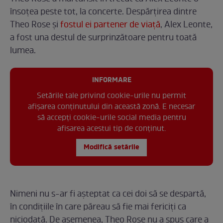
însoțea peste tot, la concerte. Despărțirea dintre
Theo Rose și
fostul ei partener de viață
, Alex Leonte,
a fost una destul de surprinzătoare pentru toată
lumea.
INFORMARE
Setările tale privind cookie-urile nu permit
afișarea conținutului din această zonă. E necesar
să accepți cookie-urile social media pentru
afisarea acestui tip de conținut.
Modifică setările
Nimeni nu s-ar fi așteptat ca cei doi să se despartă,
în condițiile în care păreau să fie mai fericiți ca
niciodată. De asemenea, Theo Rose nu a spus care a