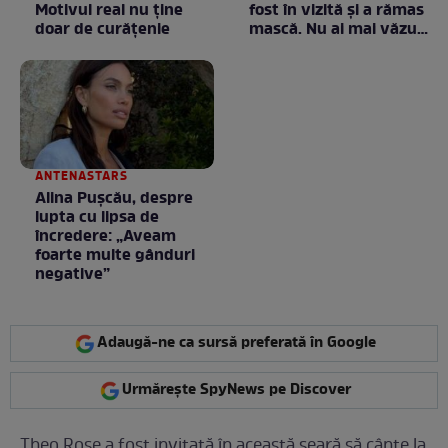
Motivul real nu ține
fost în vizită și a rămas
doar de curățenie
mască. Nu ai mai văzut
la nimeni așa ceva:
Fără cuvinte / VIDEO
ANTENASTARS
Alina Pușcău, despre
lupta cu lipsa de
încredere: „Aveam
foarte multe gânduri
negative”
Adaugă-ne ca sursă preferată în Google
Urmărește SpyNews pe Discover
Theo Rose a fost invitată în această seară să cânte la