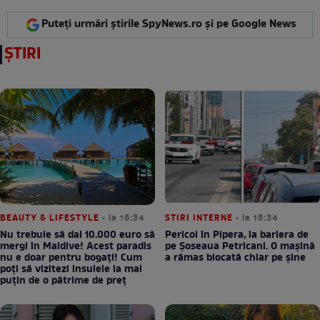
Puteți urmări știrile SpyNews.ro și pe Google News
ȘTIRI
BEAUTY & LIFESTYLE
• la 16:34
STIRI INTERNE
• la 16:34
Nu trebuie să dai 10.000 euro să
Pericol în Pipera, la bariera de
mergi în Maldive! Acest paradis
pe Șoseaua Petricani. O mașină
nu e doar pentru bogați! Cum
a rămas blocată chiar pe șine
poți să vizitezi insulele la mai
puțin de o pătrime de preț