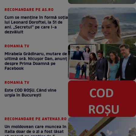
RECOMANDARE PE AS.RO
Cum se menţine în formă soţia
lui Leonard Doroftei, la 51 de
ani. „Secretul” pe care l-a
dezvăluit
ROMANIA TV
Mirabela Grădinaru, mutare de
ultimă oră. Nicuşor Dan, anunţ
despre Prima Doamnă pe
Facebook
ROMANIA TV
Este COD ROŞU. Când vine
urgia în Bucureşti
RECOMANDARE PE ANTENA3.RO
Un moldovean care muncea în
Italia doar de o zi a fost lăsat