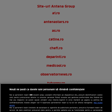
Site-uri Antena Group
a1.ro
antenastars.ro
as.ro
catine.ro
chefi.ro
deparinti.ro
medicool.ro
observatornews.ro
tvhappy.ro
Nouă ne pasă ca datele tale personale să rămână confidențiale
useit.ro
589
Noi și partenerii noștri
stocăm și/sau accesăm informații pe dispozitivul dvs., precum identificatorii cookie
unici pentru prelucrarea datelor cu caracter personal. Puteți accepta sau gestiona preferințele dvs. făcând clic
zutv.ro
mai jos, respectiv vă puteți opune utilizării unui interes legitim în orice moment pe pagina cu politica de
Mai multe
confidențialitate. Aceste alegeri vor fi raportate partenerilor noștri și nu vă vor afecta navigarea.
detalii
Noi si partenerii nostri (retelele de socializare si agentiile de publicitate partenere, precum si furnizorii nostri de
Trends AntenaPLAY
servicii de date analitice) prelucram date pentru a permite website-ului sa functioneze, pentru a personaliza