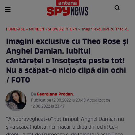
HOMEPAGE
»
MONDEN
»
SHOWBIZ INTERN
» Imagini exclusive cu Theo Rose și Anghel Damian. Iubitul cântăreței o însoțește peste tot! Nu a scăpat-o nicio clipă din ochi / FOTO
Imagini exclusive cu Theo Rose și
Anghel Damian. Iubitul
cântăreței o însoțește peste tot!
Nu a scăpat-o nicio clipă din ochi
/ FOTO
Georgiana Prodan
De
.
Publicat pe 12.08.2022 la 23:43 Actualizat pe
12.08.2022 la 23:47
”A supravegheat-o” tot timpul! Anghel Damian nu
și-a scăpat iubita nici măcar o clipă din ochi! Ce-i