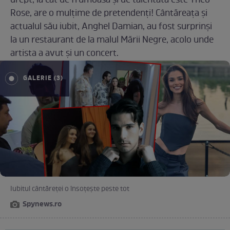
drept, la cât de frumoasă și de talentată este Theo
Rose, are o mulțime de pretendenți! Cântăreața și
actualul său iubit, Anghel Damian, au fost surprinși
la un restaurant de la malul Mării Negre, acolo unde
artista a avut și un concert.
GALERIE (3)
Iubitul cântăreței o însoțește peste tot
Spynews.ro