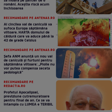
să moară pe şantier de 6
români. Aceștia riscă acum
închisoarea
RECOMANDARE PE ANTENA3.RO
Al cincilea val de caniculă va
sufoca Europa săptămâna
viitoare. HARTA domului de
căldură care va aduce până la
42 de grade Celsius
RECOMANDARE PE ANTENA3.RO
Șefa ANM anunță un nou val
de caniculă și furtuni pentru
săptămâna viitoare: „Ploile nu
vor putea compensa seceta
pedologică”
RECOMANDARE PE
REDACTIA.RO
Profetul Apocalipsei,
previziune cutremuratoare
pentru final de an. Ce se va
intampla cu LUMEA e TERIBIL