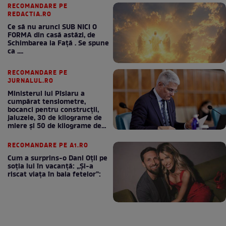
RECOMANDARE PE
REDACTIA.RO
Ce să nu arunci SUB NICI O
FORMA din casă astăzi, de
Schimbarea la Față . Se spune
ca ....
RECOMANDARE PE
JURNALUL.RO
Ministerul lui Pîslaru a
cumpărat tensiometre,
bocanci pentru construcții,
jaluzele, 30 de kilograme de
miere și 50 de kilograme de
cafea
RECOMANDARE PE A1.RO
Cum a surprins-o Dani Oțil pe
soția lui în vacanță: „Și-a
riscat viața în baia fetelor”: