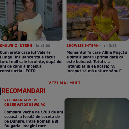
SHOWBIZ INTERN
• la 16:00
SHOWBIZ INTERN
• la 15:23
Cum arată casa lui Valerie
Momentul în care Alina Pușcău
Lungu! Influencerița a făcut
a simțit pentru prima dată că
turul noii sale locuințe, după doi
este bolnavă. Totul s-a
ani de când a început
întâmplat la ea acasă: ”A
construcția | FOTO
început să mă usture sânul”
VEZI MAI MULT
RECOMANDĂRI
RECOMANDARE PE
OBSERVATORNEWS.RO
Comoara veche de 1.700 de ani
scoasă la iveală de seceta de
pe Dunăre, între România şi
Bulgaria. Imagini rare