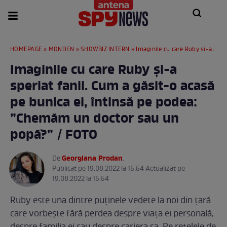
HOMEPAGE
»
MONDEN
»
SHOWBIZ INTERN
» Imaginile cu care Ruby și-a speriat fanii. Cum a găsit-o acasă pe bunica ei, întinsă pe podea: ”Chemăm un doctor sau un popă?” / FOTO
Imaginile cu care Ruby și-a
speriat fanii. Cum a găsit-o acasă
pe bunica ei, întinsă pe podea:
”Chemăm un doctor sau un
popă?” / FOTO
Georgiana Prodan
De
.
Publicat pe 19.08.2022 la 15:54 Actualizat pe
19.08.2022 la 15:54
Ruby este una dintre puținele vedete la noi din țară
care vorbește fără perdea despre viața ei personală,