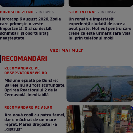
HOROSCOP ZILNIC
• la 09:05
STIRI INTERNE
• la 08:47
Horoscop 6 august 2026. Zodia
Un român a împărtășit
care primește o veste
experiență ciudată de care a
importantă. O zi cu decizii,
avut parte. Motivul pentru care
schimbări și oportunități
crede că este urmărit fără voia
neașteptate
lui prin telefonul mobil
VEZI MAI MULT
RECOMANDĂRI
RECOMANDARE PE
OBSERVATORNEWS.RO
Misiune eșuată pe Dunăre:
Barjele nu au fost scufundate.
Oprirea Reactorului 2 de la
Cernavodă, inevitabilă
RECOMANDARE PE AS.RO
Are nouă copii cu patru femei,
dar e măcinat de un mare
regret. Marea dragoste l-a
„distrus”