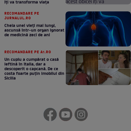
îți va transforma viața
RECOMANDARE PE
JURNALUL.RO
Cheia unei vieți mai lungi,
ascunsă într-un organ ignorat
de medicină zeci de ani
RECOMANDARE PE A1.RO
Un cuplu a cumpărat o casă
ieftină în Italia, dar a
descoperit o capcană. De ce
costa foarte puțin imobilul din
Sicilia