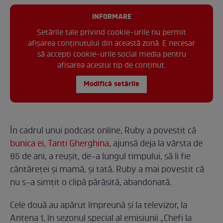
INFORMARE
Setările tale privind cookie-urile nu permit
afișarea conținutului din această zonă. E necesar
să accepți cookie-urile social media pentru
afisarea acestui tip de conținut.
Modifică setările
În cadrul unui podcast online, Ruby a povestit că
bunica ei, Tanti Gherghina
, ajunsă deja la vârsta de
85 de ani, a reușit, de-a lungul timpului, să îi fie
cântăreței și mamă, și tată. Ruby a mai povestit că
nu s-a simțit o clipă părăsită, abandonată.
Cele două au apărut împreună și la televizor, la
Antena 1, în sezonul special al emisiunii „Chefi la