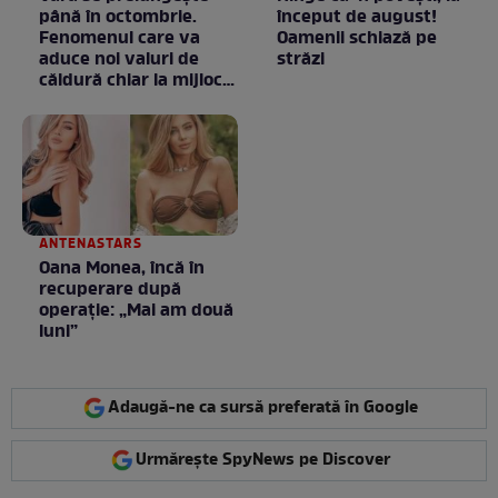
până în octombrie.
început de august!
Fenomenul care va
Oamenii schiază pe
aduce noi valuri de
străzi
căldură chiar la mijlocul
toamnei
ANTENASTARS
Oana Monea, încă în
recuperare după
operație: „Mai am două
luni”
Adaugă-ne ca sursă preferată în Google
Urmărește SpyNews pe Discover