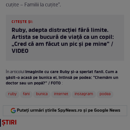
cuțite – Familii la cuțite”.
CITEȘTE ȘI:
Ruby, adepta distracției fără limite.
Artista se bucură de viață ca un copil:
„Cred că am făcut un pic și pe mine” /
VIDEO
Imaginile cu care Ruby și-a speriat fanii. Cum a
În articolul
găsit-o acasă pe bunica ei, întinsă pe podea: ”Chemăm un
doctor sau un popă?” / FOTO
:
ruby
fani
bunica
internet
instagram
podea
Puteți urmări știrile SpyNews.ro și pe Google News
ȘTIRI