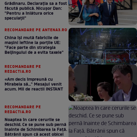
Grădinaru. Declarația sa a fost
făcută publică. Nicușor Dan:
"Pentru a înlătura orice
speculații"
RECOMANDARE PE ANTENA3.RO
China își mută fabricile de
mașini ieftine la porțile UE:
"Face parte din strategia
Beijingului de a evita taxele"
RECOMANDARE PE
REDACTIA.RO
«Am decis împreună cu
Mirabela să..." Mesajul venit
acum. Mii de reactii INSTANT
RECOMANDARE PE
REDACTIA.RO
Noaptea în care cerurile se
deschid. Ce se pune sub pernă
înainte de Schimbarea la Față.
Bătrânii spun că acest obicei