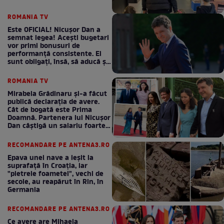
ROMANIA TV
Este OFICIAL! Nicușor Dan a
semnat legea! Acești bugetari
vor primi bonusuri de
performanță consistente. Ei
sunt obligați, însă, să aducă și
bani la bugetul de stat
ROMANIA TV
Mirabela Grădinaru și-a făcut
publică declarația de avere.
Cât de bogată este Prima
Doamnă. Partenera lui Nicușor
Dan câștigă un salariu foarte
bun în fiecare lună!
RECOMANDARE PE ANTENA3.RO
Epava unei nave a ieșit la
suprafață în Croația, iar
"pietrele foametei", vechi de
secole, au reapărut în Rin, în
Germania
RECOMANDARE PE ANTENA3.RO
Ce avere are Mihaela