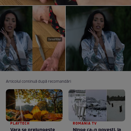
Articolul continuă după recomandări
PLAYTECH
ROMANIA TV
Vara se prelungeşte
Ninge ca-n povești, la