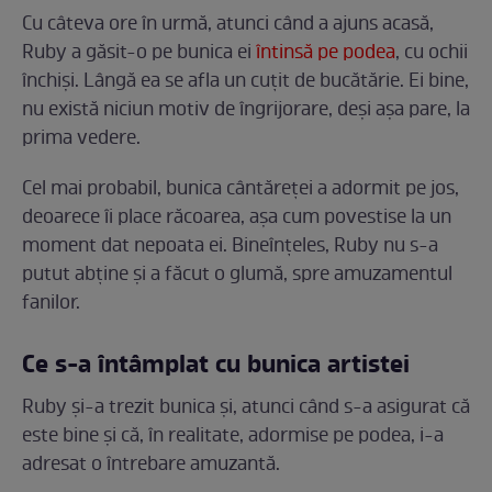
Cu câteva ore în urmă, atunci când a ajuns acasă,
Ruby a găsit-o pe bunica ei
întinsă pe podea
, cu ochii
închiși. Lângă ea se afla un cuțit de bucătărie. Ei bine,
nu există niciun motiv de îngrijorare, deși așa pare, la
prima vedere.
Cel mai probabil, bunica cântăreței a adormit pe jos,
deoarece îi place răcoarea, așa cum povestise la un
moment dat nepoata ei. Bineînțeles, Ruby nu s-a
putut abține și a făcut o glumă, spre amuzamentul
fanilor.
Ce s-a întâmplat cu bunica artistei
Ruby și-a trezit bunica și, atunci când s-a asigurat că
este bine și că, în realitate, adormise pe podea, i-a
adresat o întrebare amuzantă.