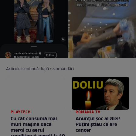
Articolul continuă după recomandări
PLAYTECH
ROMANIA TV
Cu cât consumă mai
Anunţul şoc al zilei!
mult mașina dacă
Puţini ştiau că are
mergi cu aerul
cancer