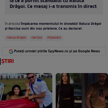
la ce a pornit scandalul cu Raluca
Drăgoi. Ce mesaj i-a transmis în direct
Împăcarea momentului în showbiz! Raluca Drăgoi
În articolul
și Narcisa sunt din nou prietene. Ce au declarat
:
raluca dragoi
narcisa
impacare
Puteți urmări știrile SpyNews.ro și pe Google News
ȘTIRI