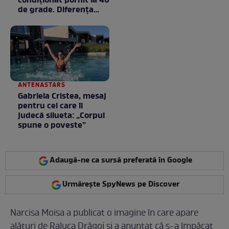
condiționat pornit la 40
de grade. Diferența
poate fi mai mare
decât crezi
ANTENASTARS
Gabriela Cristea, mesaj
pentru cei care îi
judecă silueta: „Corpul
spune o poveste”
Adaugă-ne ca sursă preferată în Google
Urmărește SpyNews pe Discover
Narcisa Moisa a publicat o imagine în care apare
alături de Raluca Drăgoi și a anunțat că s-a împăcat