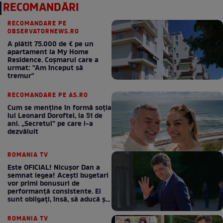
RECOMANDĂRI
RECOMANDARE PE
OBSERVATORNEWS.RO
A plătit 75.000 de € pe un
apartament la My Home
Residence. Coşmarul care a
urmat: "Am început să
tremur"
RECOMANDARE PE AS.RO
Cum se menţine în formă soţia
lui Leonard Doroftei, la 51 de
ani. „Secretul” pe care l-a
dezvăluit
ROMANIA TV
Este OFICIAL! Nicușor Dan a
semnat legea! Acești bugetari
vor primi bonusuri de
performanță consistente. Ei
sunt obligați, însă, să aducă și
bani la bugetul de stat
ROMANIA TV