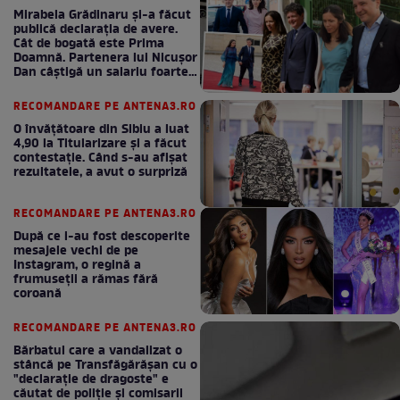
Mirabela Grădinaru și-a făcut
publică declarația de avere.
Cât de bogată este Prima
Doamnă. Partenera lui Nicușor
Dan câștigă un salariu foarte
bun în fiecare lună!
RECOMANDARE PE ANTENA3.RO
O învățătoare din Sibiu a luat
4,90 la Titularizare și a făcut
contestație. Când s-au afișat
rezultatele, a avut o surpriză
RECOMANDARE PE ANTENA3.RO
După ce i-au fost descoperite
mesajele vechi de pe
Instagram, o regină a
frumuseții a rămas fără
coroană
RECOMANDARE PE ANTENA3.RO
Bărbatul care a vandalizat o
stâncă pe Transfăgărășan cu o
"declaraţie de dragoste" e
căutat de poliție și comisarii