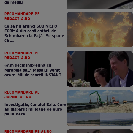
de mediu
RECOMANDARE PE
REDACTIA.RO
Ce să nu arunci SUB NICI O
FORMA din casă astăzi, de
Schimbarea la Față . Se spune
ca ....
RECOMANDARE PE
REDACTIA.RO
«Am decis împreună cu
Mirabela să..." Mesajul venit
acum. Mii de reactii INSTANT
RECOMANDARE PE
JURNALUL.RO
Investigație, Canalul Bala: Cum
au dispărut milioane de euro
pe Dunăre
RECOMANDARE PE A1.RO