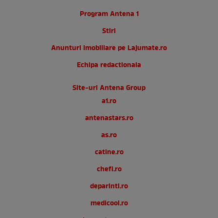
Program Antena 1
Stiri
Anunturi imobiliare pe Lajumate.ro
Echipa redactionala
Site-uri Antena Group
a1.ro
antenastars.ro
as.ro
catine.ro
chefi.ro
deparinti.ro
medicool.ro