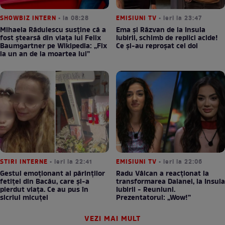
SHOWBIZ INTERN
• la 08:28
EMISIUNI TV
• ieri la 23:47
Mihaela Rădulescu susține că a
Ema și Răzvan de la Insula
fost ștearsă din viața lui Felix
Iubirii, schimb de replici acide!
Baumgartner pe Wikipedia: „Fix
Ce și-au reproșat cei doi
la un an de la moartea lui”
STIRI INTERNE
• ieri la 22:41
EMISIUNI TV
• ieri la 22:06
Gestul emoționant al părinților
Radu Vâlcan a reacționat la
fetiței din Bacău, care și-a
transformarea Daianei, la Insula
pierdut viața. Ce au pus în
Iubirii - Reuniuni.
sicriul micuței
Prezentatorul: „Wow!”
VEZI MAI MULT