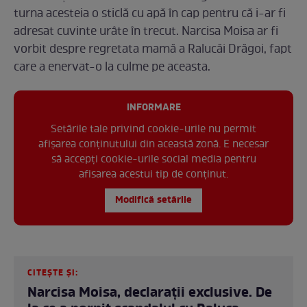
turna acesteia o sticlă cu apă în cap pentru că i-ar fi
adresat cuvinte urâte în trecut. Narcisa Moisa ar fi
vorbit despre regretata mamă a Ralucăi Drăgoi, fapt
care a enervat-o la culme pe aceasta.
INFORMARE
Setările tale privind cookie-urile nu permit
afișarea conținutului din această zonă. E necesar
să accepți cookie-urile social media pentru
afisarea acestui tip de conținut.
Modifică setările
CITEȘTE ȘI:
Narcisa Moisa, declarații exclusive. De