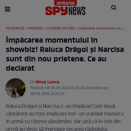
HOMEPAGE
»
MONDEN
»
SHOWBIZ INTERN
» Împăcarea momentului în showbiz! Raluca Drăgoi și Narcisa sunt din nou prietene. Ce au declarat
Împăcarea momentului în
showbiz! Raluca Drăgoi și Narcisa
sunt din nou prietene. Ce au
declarat
Ilinca Lunca
De
.
Publicat pe 09.06.2026 la 20:34 Actualizat pe
09.06.2026 la 20:34
Raluca Drăgoi și Narcisa s-au împăcat! Cele două
cântărețe au fost implicate într-un scandal monstru
în urmă cu câteva săptămâni, dar iată că în cele din
urmă au decis să îngroape securea războiului.