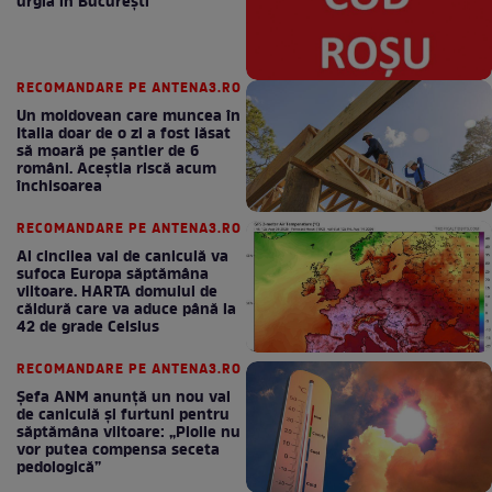
urgia în Bucureşti
RECOMANDARE PE ANTENA3.RO
Un moldovean care muncea în
Italia doar de o zi a fost lăsat
să moară pe şantier de 6
români. Aceștia riscă acum
închisoarea
RECOMANDARE PE ANTENA3.RO
Al cincilea val de caniculă va
sufoca Europa săptămâna
viitoare. HARTA domului de
căldură care va aduce până la
42 de grade Celsius
RECOMANDARE PE ANTENA3.RO
Șefa ANM anunță un nou val
de caniculă și furtuni pentru
săptămâna viitoare: „Ploile nu
vor putea compensa seceta
pedologică”