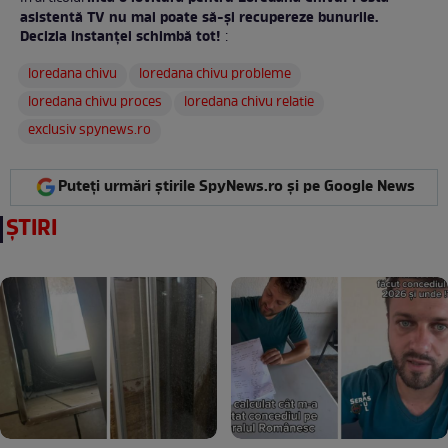
asistentă TV nu mai poate să-și recupereze bunurile.
Decizia instanței schimbă tot!
:
loredana chivu
loredana chivu probleme
loredana chivu proces
loredana chivu relatie
exclusiv spynews.ro
Puteți urmări știrile SpyNews.ro și pe Google News
ȘTIRI