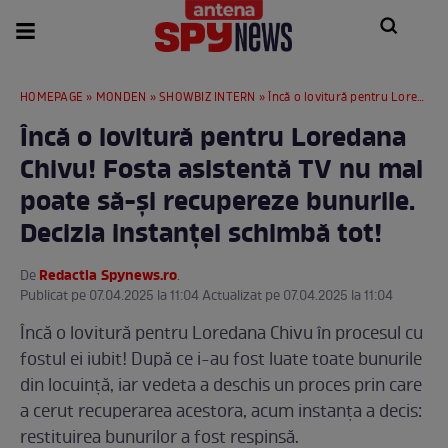
HOMEPAGE
»
MONDEN
»
SHOWBIZ INTERN
» Încă o lovitură pentru Loredana Chivu! Fosta asistentă TV nu mai poate să-și recupereze bunurile. Decizia instanței schimbă tot!
Încă o lovitură pentru Loredana
Chivu! Fosta asistentă TV nu mai
poate să-și recupereze bunurile.
Decizia instanței schimbă tot!
Redactia Spynews.ro
De
.
Publicat pe 07.04.2025 la 11:04 Actualizat pe 07.04.2025 la 11:04
Încă o lovitură pentru Loredana Chivu în procesul cu
fostul ei iubit! După ce i-au fost luate toate bunurile
din locuință, iar vedeta a deschis un proces prin care
a cerut recuperarea acestora, acum instanța a decis:
restituirea bunurilor a fost respinsă.