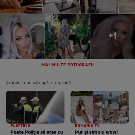
+1
MAI MULTE FOTOGRAFII
Articolul continuă după recomandări
PLAYTECH
ROMANIA TV
Poate Poliția să stea cu
Pur și simplu wow!