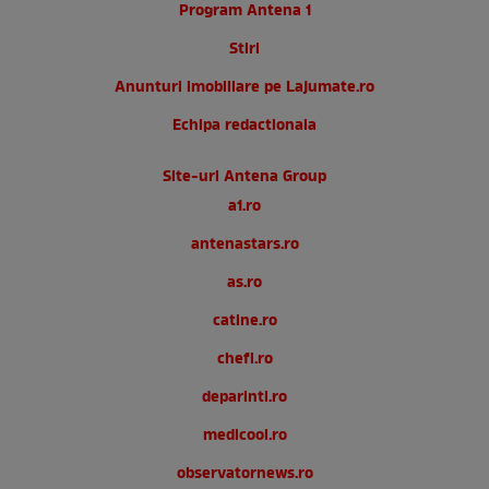
Program Antena 1
Stiri
Anunturi imobiliare pe Lajumate.ro
Echipa redactionala
Site-uri Antena Group
a1.ro
antenastars.ro
as.ro
catine.ro
chefi.ro
deparinti.ro
medicool.ro
observatornews.ro