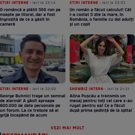
STIRI INTERNE
• ieri la 23:14
STIRI INTERNE
• ieri la 22:32
O româncă a plătit 500 ron pe
Un român a făcut calculul! Cât
noapte pe litoral, dar a fost
l-a costat 5 zile la mare, în
îngrozită de ce a găsit în
România, o familie cu doi adulți
cameră
și un copil
STIRI INTERNE
• ieri la 22:03
SHOWBIZ INTERN
• ieri la 21:21
George Buhnici trage un semnal
Alina Pușcău a transmis un
de alarmă! A găsit aproape
mesaj pentru toți cei care s-au
600.000 de date personale pe
rugat pentru ea! Ce a făcut
un forum. La ce trebuie să ai
după prima ședință de la spital
grijă începând de acum
VEZI MAI MULT