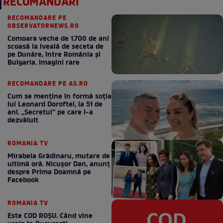
RECOMANDĂRI
RECOMANDARE PE
OBSERVATORNEWS.RO
Comoara veche de 1.700 de ani
scoasă la iveală de seceta de
pe Dunăre, între România şi
Bulgaria. Imagini rare
RECOMANDARE PE AS.RO
Cum se menţine în formă soţia
lui Leonard Doroftei, la 51 de
ani. „Secretul” pe care l-a
dezvăluit
ROMANIA TV
Mirabela Grădinaru, mutare de
ultimă oră. Nicuşor Dan, anunţ
despre Prima Doamnă pe
Facebook
ROMANIA TV
Este COD ROŞU. Când vine