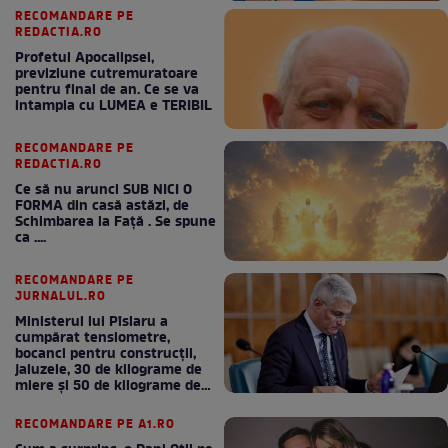
RECOMANDARE PE
REDACTIA.RO
Profetul Apocalipsei,
previziune cutremuratoare
pentru final de an. Ce se va
intampla cu LUMEA e TERIBIL
RECOMANDARE PE
REDACTIA.RO
Ce să nu arunci SUB NICI O
FORMA din casă astăzi, de
Schimbarea la Față . Se spune
ca ....
RECOMANDARE PE
JURNALUL.RO
Ministerul lui Pîslaru a
cumpărat tensiometre,
bocanci pentru construcții,
jaluzele, 30 de kilograme de
miere și 50 de kilograme de
cafea
RECOMANDARE PE A1.RO