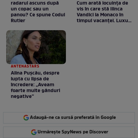
radarul ascuns după
Cum arată locuința de
un copac sau un
vis în care stă Ilinca
panou? Ce spune Codul
Vandici la Monaco în
Rutier
timpul vacanței. Luxul
e în starea lui pură.
Totul arată ca în filme!
/ GALERIE FOTO
ANTENASTARS
Alina Pușcău, despre
lupta cu lipsa de
încredere: „Aveam
foarte multe gânduri
negative”
Adaugă-ne ca sursă preferată în Google
Urmărește SpyNews pe Discover