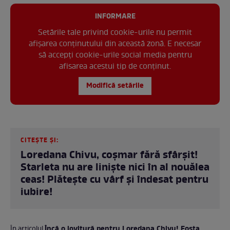
INFORMARE
Setările tale privind cookie-urile nu permit
afișarea conținutului din această zonă. E necesar
să accepți cookie-urile social media pentru
afisarea acestui tip de conținut.
Modifică setările
CITEȘTE ȘI:
Loredana Chivu, coşmar fără sfârşit!
Starleta nu are linişte nici în al nouălea
ceas! Plăteşte cu vârf şi îndesat pentru
iubire!
Încă o lovitură pentru Loredana Chivu! Fosta
În articolul