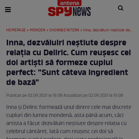
HOMEPAGE
»
MONDEN
»
SHOWBIZ INTERN
» Inna, dezvăluiri neștiute despre relația cu Deliric. Cum reușesc cei doi artiști să formeze cuplul perfect: ”Sunt câteva ingredient de bază”
Inna, dezvăluiri neștiute despre
relația cu Deliric. Cum reușesc cei
doi artiști să formeze cuplul
perfect: ”Sunt câteva ingredient
de bază”
Publicat pe 02.09.2021 la 19:08 Actualizat pe 02.09.2021 la 19:08
Inna și Deliric formează unul dintre cele mai discrete
cupluri din lumea mondenă, asta până acum, căci
artista a făcut dezvăluiri neștiute despre relația cu
celebrul cântăreț. Iată cum reușesc cei doi să