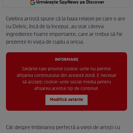
Urmărește SpyNews pe Discover
Celebra artistă spune că la baza relației pe care o are
cu Deliric, încă de la început, au stat câteva
ingrediente foarte importante, care ar trebui să fie
prezente în viața de cuplu a oricui.
INFORMARE
Setările tale privind cookie-urile nu permit
afișarea conținutului din această zonă. E necesar
să accepți cookie-urile social media pentru
afisarea acestui tip de conținut.
Modifică setările
Cât despre îmbinarea perfectă a vieții de artiști cu