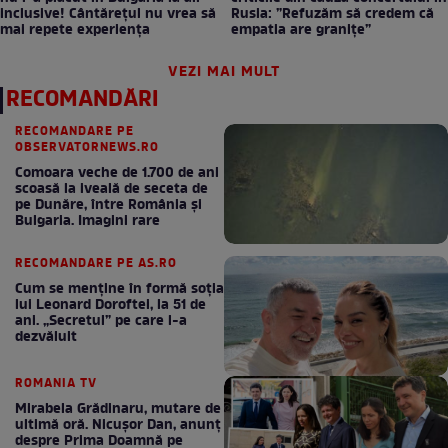
inclusive! Cântărețul nu vrea să
Rusia: ”Refuzăm să credem că
mai repete experiența
empatia are granițe”
VEZI MAI MULT
RECOMANDĂRI
RECOMANDARE PE
OBSERVATORNEWS.RO
Comoara veche de 1.700 de ani
scoasă la iveală de seceta de
pe Dunăre, între România şi
Bulgaria. Imagini rare
RECOMANDARE PE AS.RO
Cum se menţine în formă soţia
lui Leonard Doroftei, la 51 de
ani. „Secretul” pe care l-a
dezvăluit
ROMANIA TV
Mirabela Grădinaru, mutare de
ultimă oră. Nicuşor Dan, anunţ
despre Prima Doamnă pe