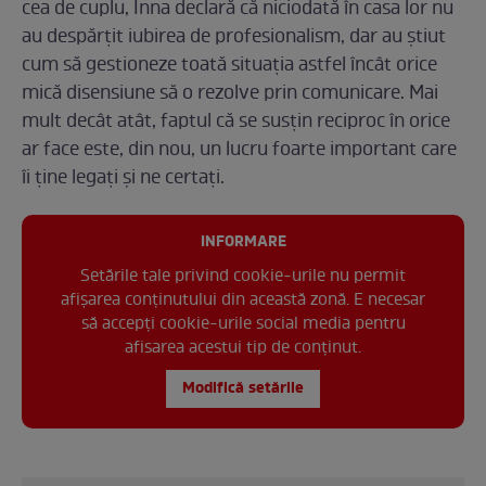
cea de cuplu, Inna declară că niciodată în casa lor nu
au despărțit iubirea de profesionalism, dar au știut
cum să gestioneze toată situația astfel încât orice
mică disensiune să o rezolve prin comunicare. Mai
mult decât atât, faptul că se susțin reciproc în orice
ar face este, din nou, un lucru foarte important care
îi ține legați și ne certați.
INFORMARE
Setările tale privind cookie-urile nu permit
afișarea conținutului din această zonă. E necesar
să accepți cookie-urile social media pentru
afisarea acestui tip de conținut.
Modifică setările