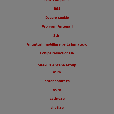
Date companie
RSS
Despre cookie
Program Antena 1
Stiri
Anunturi imobiliare pe Lajumate.ro
Echipa redactionala
Site-uri Antena Group
a1.ro
antenastars.ro
as.ro
catine.ro
chefi.ro