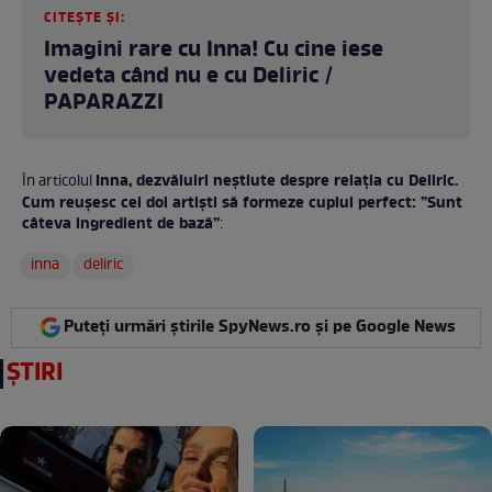
CITEȘTE ȘI:
Imagini rare cu Inna! Cu cine iese
vedeta când nu e cu Deliric /
PAPARAZZI
Inna, dezvăluiri neștiute despre relația cu Deliric.
În articolul
Cum reușesc cei doi artiști să formeze cuplul perfect: ”Sunt
câteva ingredient de bază”
:
inna
deliric
Puteți urmări știrile SpyNews.ro și pe Google News
ȘTIRI