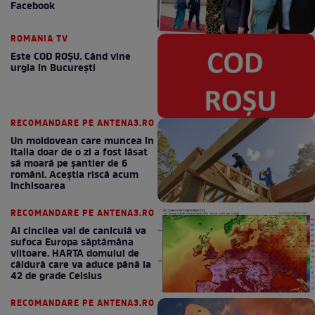
Facebook
ROMANIA TV
Este COD ROŞU. Când vine
urgia în Bucureşti
RECOMANDARE PE ANTENA3.RO
Un moldovean care muncea în
Italia doar de o zi a fost lăsat
să moară pe şantier de 6
români. Aceștia riscă acum
închisoarea
RECOMANDARE PE ANTENA3.RO
Al cincilea val de caniculă va
sufoca Europa săptămâna
viitoare. HARTA domului de
căldură care va aduce până la
42 de grade Celsius
RECOMANDARE PE ANTENA3.RO