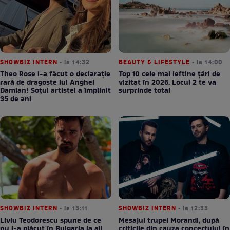
SHOWBIZ INTERN
• la 14:32
BEAUTY & LIFESTYLE
• la 14:00
Theo Rose i-a făcut o declarație
Top 10 cele mai ieftine țări de
rară de dragoste lui Anghel
vizitat în 2026. Locul 2 te va
Damian! Soțul artistei a împlinit
surprinde total
35 de ani
SHOWBIZ INTERN
• la 13:11
SHOWBIZ INTERN
• la 12:33
Liviu Teodorescu spune de ce
Mesajul trupei Morandi, după
nu i-a plăcut în Bulgaria la all
criticile din cauza concertului în