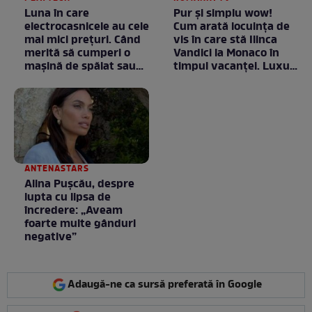
Luna în care
Pur și simplu wow!
electrocasnicele au cele
Cum arată locuința de
mai mici prețuri. Când
vis în care stă Ilinca
merită să cumperi o
Vandici la Monaco în
mașină de spălat sau
timpul vacanței. Luxul
un frigider
e în starea lui pură.
Totul arată ca în filme!
/ GALERIE FOTO
ANTENASTARS
Alina Pușcău, despre
lupta cu lipsa de
încredere: „Aveam
foarte multe gânduri
negative”
Adaugă-ne ca sursă preferată în Google