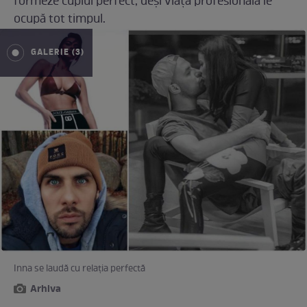
formeze cuplul perfect, deși viața profesională le
ocupă tot timpul.
GALERIE (3)
Inna se laudă cu relația perfectă
Arhiva