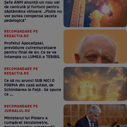
Șefa ANM anunță un nou val
de caniculă și furtuni pentru
săptămâna viitoare: „Ploile nu
vor putea compensa seceta
pedologică”
RECOMANDARE PE
REDACTIA.RO
Profetul Apocalipsei,
previziune cutremuratoare
pentru final de an. Ce se va
intampla cu LUMEA e TERIBIL
RECOMANDARE PE
REDACTIA.RO
Ce să nu arunci SUB NICI O
FORMA din casă astăzi, de
Schimbarea la Față . Se spune
ca ....
RECOMANDARE PE
JURNALUL.RO
Ministerul lui Pîslaru a
cumpărat tensiometre,