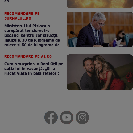
ca ....
RECOMANDARE PE
JURNALUL.RO
Ministerul lui Pîslaru a
cumpărat tensiometre,
bocanci pentru construcții,
jaluzele, 30 de kilograme de
miere și 50 de kilograme de
cafea
RECOMANDARE PE A1.RO
Cum a surprins-o Dani Oțil pe
soția lui în vacanță: „Și-a
riscat viața în baia fetelor”: