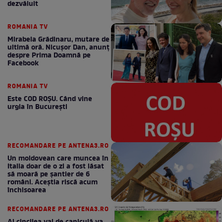
dezvăluit
ROMANIA TV
Mirabela Grădinaru, mutare de
ultimă oră. Nicuşor Dan, anunţ
despre Prima Doamnă pe
Facebook
ROMANIA TV
Este COD ROŞU. Când vine
urgia în Bucureşti
RECOMANDARE PE ANTENA3.RO
Un moldovean care muncea în
Italia doar de o zi a fost lăsat
să moară pe şantier de 6
români. Aceștia riscă acum
închisoarea
RECOMANDARE PE ANTENA3.RO