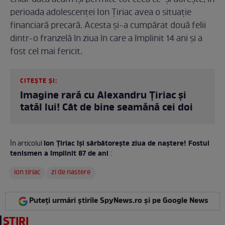
Chiar dacă acum își permite tot ceea ce-și dorește, în
perioada adolescenței Ion Țiriac avea o situație
financiară precară. Acesta și-a cumpărat două felii
dintr-o franzelă în ziua în care a împlinit 14 ani și a
fost cel mai fericit.
CITEȘTE ȘI:
Imagine rară cu Alexandru Țiriac și
tatăl lui! Cât de bine seamănă cei doi
Ion Țiriac își sărbătorește ziua de naștere! Fostul
În articolul
tenismen a împlinit 87 de ani
:
ion tiriac
zi de nastere
Puteți urmări știrile SpyNews.ro și pe Google News
ȘTIRI