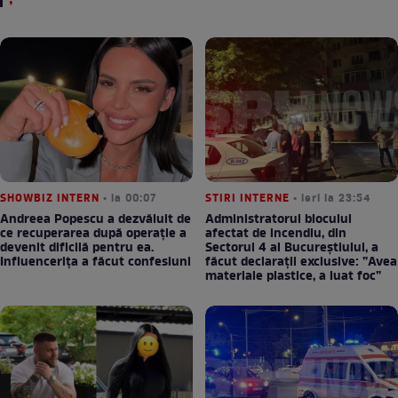
SHOWBIZ INTERN
• la 00:07
STIRI INTERNE
• ieri la 23:54
Andreea Popescu a dezvăluit de
Administratorul blocului
ce recuperarea după operație a
afectat de incendiu, din
devenit dificilă pentru ea.
Sectorul 4 al Bucureștiului, a
Influencerița a făcut confesiuni
făcut declarații exclusive: ”Avea
materiale plastice, a luat foc”