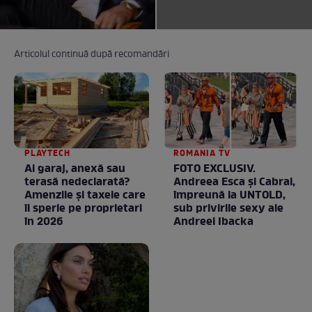
Articolul continuă după recomandări
PLAYTECH
ROMANIA TV
Ai garaj, anexă sau
FOTO EXCLUSIV.
terasă nedeclarată?
Andreea Esca şi Cabral,
Amenzile și taxele care
împreună la UNTOLD,
îi sperie pe proprietari
sub privirile sexy ale
în 2026
Andreei Ibacka