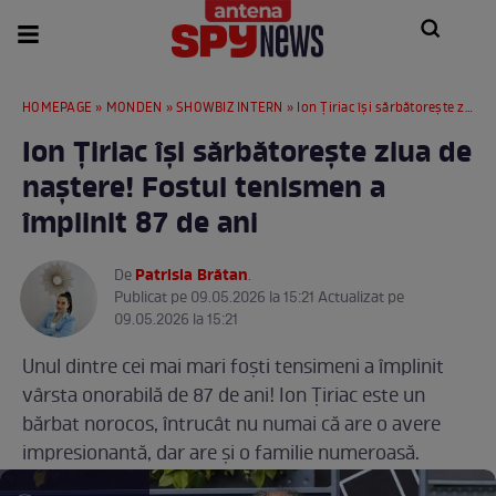
HOMEPAGE
»
MONDEN
»
SHOWBIZ INTERN
» Ion Țiriac își sărbătorește ziua de naștere! Fostul tenismen a împlinit 87 de ani
Ion Țiriac își sărbătorește ziua de
naștere! Fostul tenismen a
împlinit 87 de ani
Patrisia Brătan
De
.
Publicat pe 09.05.2026 la 15:21 Actualizat pe
09.05.2026 la 15:21
Unul dintre cei mai mari foști tensimeni a împlinit
vârsta onorabilă de 87 de ani! Ion Țiriac este un
bărbat norocos, întrucât nu numai că are o avere
impresionantă, dar are și o familie numeroasă.