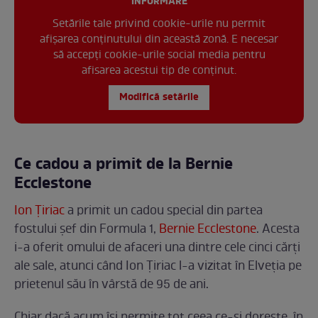
INFORMARE
Setările tale privind cookie-urile nu permit
afișarea conținutului din această zonă. E necesar
să accepți cookie-urile social media pentru
afisarea acestui tip de conținut.
Modifică setările
Ce cadou a primit de la Bernie
Ecclestone
Ion Țiriac
a primit un cadou special din partea
fostului șef din Formula 1,
Bernie Ecclestone
. Acesta
i-a oferit omului de afaceri una dintre cele cinci cărți
ale sale, atunci când Ion Țiriac l-a vizitat în Elveția pe
prietenul său în vârstă de 95 de ani.