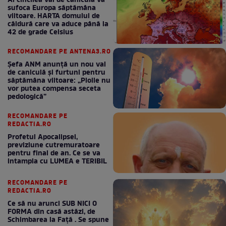
Al cincilea val de caniculă va
sufoca Europa săptămâna
viitoare. HARTA domului de
căldură care va aduce până la
42 de grade Celsius
RECOMANDARE PE ANTENA3.RO
Șefa ANM anunță un nou val
de caniculă și furtuni pentru
săptămâna viitoare: „Ploile nu
vor putea compensa seceta
pedologică”
RECOMANDARE PE
REDACTIA.RO
Profetul Apocalipsei,
previziune cutremuratoare
pentru final de an. Ce se va
intampla cu LUMEA e TERIBIL
RECOMANDARE PE
REDACTIA.RO
Ce să nu arunci SUB NICI O
FORMA din casă astăzi, de
Schimbarea la Față . Se spune