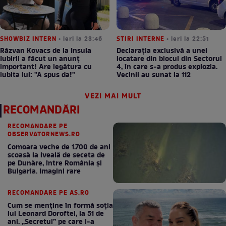
SHOWBIZ INTERN
• ieri la 23:46
STIRI INTERNE
• ieri la 22:51
Răzvan Kovacs de la Insula
Declarația exclusivă a unei
Iubirii a făcut un anunț
locatare din blocul din Sectorul
important! Are legătura cu
4, în care s-a produs explozia.
iubita lui: "A spus da!"
Vecinii au sunat la 112
VEZI MAI MULT
RECOMANDĂRI
RECOMANDARE PE
OBSERVATORNEWS.RO
Comoara veche de 1.700 de ani
scoasă la iveală de seceta de
pe Dunăre, între România şi
Bulgaria. Imagini rare
RECOMANDARE PE AS.RO
Cum se menţine în formă soţia
lui Leonard Doroftei, la 51 de
ani. „Secretul” pe care l-a