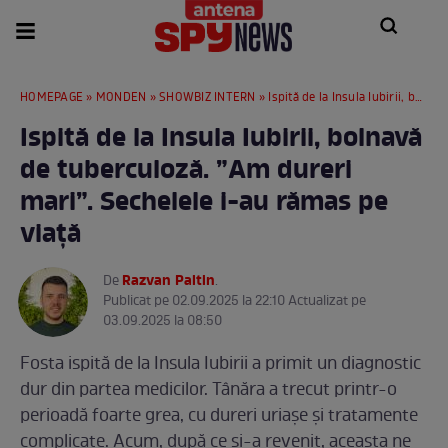
HOMEPAGE
»
MONDEN
»
SHOWBIZ INTERN
» Ispită de la Insula Iubirii, bolnavă de tuberculoză. ”Am dureri mari”. Sechelele i-au rămas pe viaţă
Ispită de la Insula Iubirii, bolnavă
de tuberculoză. ”Am dureri
mari”. Sechelele i-au rămas pe
viaţă
Razvan Paltin
De
.
Publicat pe 02.09.2025 la 22:10 Actualizat pe
03.09.2025 la 08:50
Fosta ispită de la Insula Iubirii a primit un diagnostic
dur din partea medicilor. Tânăra a trecut printr-o
perioadă foarte grea, cu dureri uriașe și tratamente
complicate. Acum, după ce și-a revenit, aceasta ne