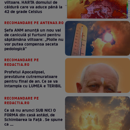
viitoare. HARTA domului de
căldură care va aduce până la
42 de grade Celsius
RECOMANDARE PE ANTENA3.RO
Șefa ANM anunță un nou val
de caniculă și furtuni pentru
săptămâna viitoare: „Ploile nu
vor putea compensa seceta
pedologică”
RECOMANDARE PE
REDACTIA.RO
Profetul Apocalipsei,
previziune cutremuratoare
pentru final de an. Ce se va
intampla cu LUMEA e TERIBIL
RECOMANDARE PE
REDACTIA.RO
Ce să nu arunci SUB NICI O
FORMA din casă astăzi, de
Schimbarea la Față . Se spune
ca ....