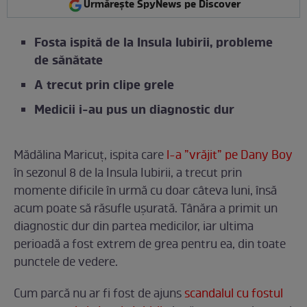
Urmărește SpyNews pe Discover
Fosta ispită de la Insula Iubirii, probleme
de sănătate
A trecut prin clipe grele
Medicii i-au pus un diagnostic dur
Mădălina Maricuț, ispita care
l-a ”vrăjit” pe Dany Boy
în sezonul 8 de la Insula Iubirii, a trecut prin
momente dificile în urmă cu doar câteva luni, însă
acum poate să răsufle ușurată. Tânăra a primit un
diagnostic dur din partea medicilor, iar ultima
perioadă a fost extrem de grea pentru ea, din toate
punctele de vedere.
Cum parcă nu ar fi fost de ajuns
scandalul cu fostul