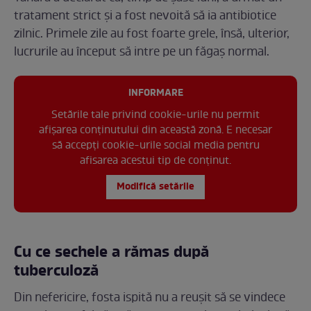
tratament strict și a fost nevoită să ia antibiotice
zilnic. Primele zile au fost foarte grele, însă, ulterior,
lucrurile au început să intre pe un făgaș normal.
INFORMARE
Setările tale privind cookie-urile nu permit
afișarea conținutului din această zonă. E necesar
să accepți cookie-urile social media pentru
afisarea acestui tip de conținut.
Modifică setările
Cu ce sechele a rămas după
tuberculoză
Din nefericire, fosta ispită nu a reușit să se vindece