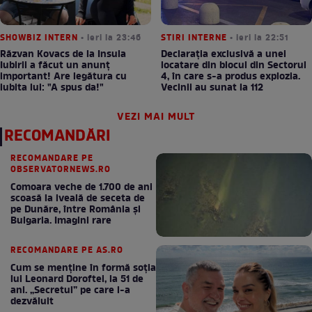
SHOWBIZ INTERN
• ieri la 23:46
STIRI INTERNE
• ieri la 22:51
Răzvan Kovacs de la Insula
Declarația exclusivă a unei
Iubirii a făcut un anunț
locatare din blocul din Sectorul
important! Are legătura cu
4, în care s-a produs explozia.
iubita lui: "A spus da!"
Vecinii au sunat la 112
VEZI MAI MULT
RECOMANDĂRI
RECOMANDARE PE
OBSERVATORNEWS.RO
Comoara veche de 1.700 de ani
scoasă la iveală de seceta de
pe Dunăre, între România şi
Bulgaria. Imagini rare
RECOMANDARE PE AS.RO
Cum se menţine în formă soţia
lui Leonard Doroftei, la 51 de
ani. „Secretul” pe care l-a
dezvăluit