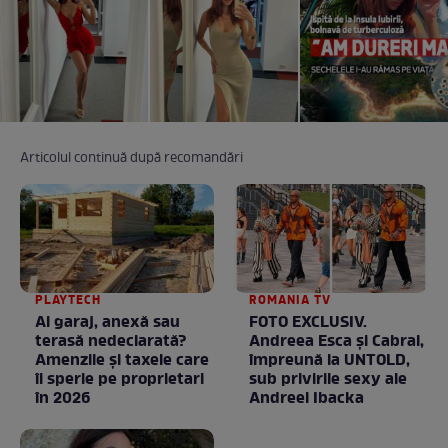
Articolul continuă după recomandări
PLAYTECH
ROMANIA TV
Ai garaj, anexă sau
FOTO EXCLUSIV.
terasă nedeclarată?
Andreea Esca şi Cabral,
Amenzile și taxele care
împreună la UNTOLD,
îi sperie pe proprietari
sub privirile sexy ale
în 2026
Andreei Ibacka