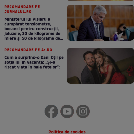
RECOMANDARE PE
JURNALUL.RO
Ministerul lui Pîslaru a
cumpărat tensiometre,
bocanci pentru construcții,
jaluzele, 30 de kilograme de
miere și 50 de kilograme de
cafea
RECOMANDARE PE A1.RO
Cum a surprins-o Dani Oțil pe
soția lui în vacanță: „Și-a
riscat viața în baia fetelor”:
Politica de cookies