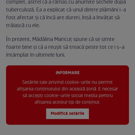
complet, astfel că a rămas cu anumite sechele după
tuberculoză. Ea a explicat că unul dintre plămâni i-a
fost afectat și că încă are dureri, însă a învățat să
trăiască cu ele.
În prezent, Mădălina Maricuț spune că se simte
foarte bine și că a reușit să treacă peste tot ce i s-a
întâmplat în ultimele luni.
INFORMARE
Setările tale privind cookie-urile nu permit
afișarea conținutului din această zonă. E necesar
să accepți cookie-urile social media pentru
afisarea acestui tip de conținut.
Modifică setările