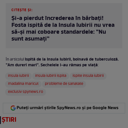
CITEȘTE ȘI:
Și-a pierdut încrederea în bărbați!
Fosta ispită de la Insula Iubirii nu vrea
să-și mai coboare standardele: ”Nu
sunt asumați”
Ispită de la Insula Iubirii, bolnavă de tuberculoză.
În articolul
”Am dureri mari”. Sechelele i-au rămas pe viaţă
:
insula iubirii
insula iubirii ispita
ispite insula iubirii
madalina maricut
probleme de sanatate
exclusiv spynews.ro
Puteți urmări știrile SpyNews.ro și pe Google News
ȘTIRI