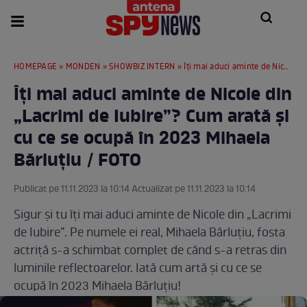
HOMEPAGE
»
MONDEN
»
SHOWBIZ INTERN
» Îți mai aduci aminte de Nicole din „Lacrimi de Iubire”? Cum arată și cu ce se ocupă în 2023 Mihaela Bărluțiu / FOTO
Îți mai aduci aminte de Nicole din
„Lacrimi de Iubire”? Cum arată și
cu ce se ocupă în 2023 Mihaela
Bărluțiu / FOTO
Publicat pe 11.11.2023 la 10:14 Actualizat pe 11.11.2023 la 10:14
Sigur și tu îți mai aduci aminte de Nicole din „Lacrimi
de Iubire”. Pe numele ei real, Mihaela Bărluțiu, fosta
actriță s-a schimbat complet de când s-a retras din
luminile reflectoarelor. Iată cum artă și cu ce se
ocupă în 2023 Mihaela Bărluțiu!