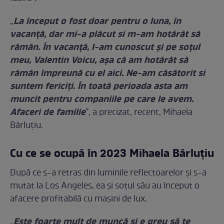
La început o fost doar pentru o luna, în
„
vacanță, dar mi-a plăcut si m-am hotărât să
rămân. În vacanță, l-am cunoscut și pe soțul
meu, Valentin Voicu, așa că am hotărât să
rămân împreună cu el aici. Ne-am căsătorit si
suntem fericiți. În toată perioada asta am
muncit pentru companiile pe care le avem.
Afaceri de familie
”, a precizat, recent, Mihaela
Bărluțiu.
Cu ce se ocupă în 2023 Mihaela Bărluțiu
După ce s-a retras din luminile reflectoarelor și s-a
mutat la Los Angeles, ea și soțul său au început o
afacere profitabilă cu mașini de lux.
Este foarte mult de muncă şi e greu să te
„