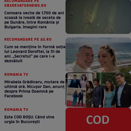
RECOMANDARE PE
OBSERVATORNEWS.RO
Comoara veche de 1.700 de ani
scoasă la iveală de seceta de
pe Dunăre, între România şi
Bulgaria. Imagini rare
RECOMANDARE PE AS.RO
Cum se menţine în formă soţia
lui Leonard Doroftei, la 51 de
ani. „Secretul” pe care l-a
dezvăluit
ROMANIA TV
Mirabela Grădinaru, mutare de
ultimă oră. Nicuşor Dan, anunţ
despre Prima Doamnă pe
Facebook
ROMANIA TV
Este COD ROŞU. Când vine
urgia în Bucureşti