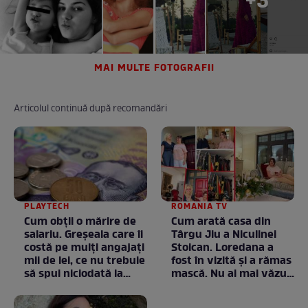
+3
MAI MULTE FOTOGRAFII
Articolul continuă după recomandări
PLAYTECH
ROMANIA TV
Cum obții o mărire de
Cum arată casa din
salariu. Greșeala care îi
Târgu Jiu a Niculinei
costă pe mulți angajați
Stoican. Loredana a
mii de lei, ce nu trebuie
fost în vizită și a rămas
să spui niciodată la
mască. Nu ai mai văzut
negociere
la nimeni așa ceva:
Fără cuvinte / VIDEO