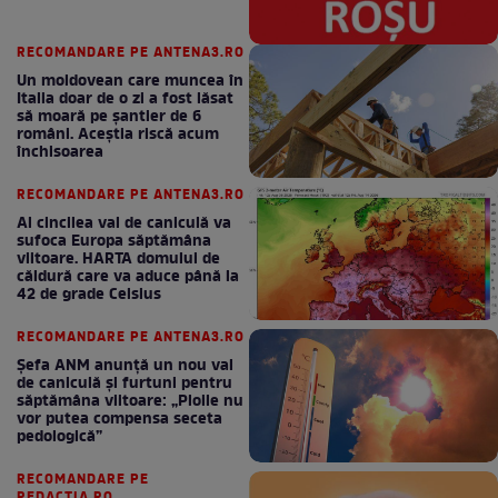
RECOMANDARE PE ANTENA3.RO
Un moldovean care muncea în
Italia doar de o zi a fost lăsat
să moară pe şantier de 6
români. Aceștia riscă acum
închisoarea
RECOMANDARE PE ANTENA3.RO
Al cincilea val de caniculă va
sufoca Europa săptămâna
viitoare. HARTA domului de
căldură care va aduce până la
42 de grade Celsius
RECOMANDARE PE ANTENA3.RO
Șefa ANM anunță un nou val
de caniculă și furtuni pentru
săptămâna viitoare: „Ploile nu
vor putea compensa seceta
pedologică”
RECOMANDARE PE