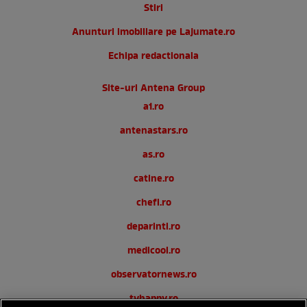
Stiri
Anunturi imobiliare pe Lajumate.ro
Echipa redactionala
Site-uri Antena Group
a1.ro
antenastars.ro
as.ro
catine.ro
chefi.ro
deparinti.ro
medicool.ro
observatornews.ro
tvhappy.ro