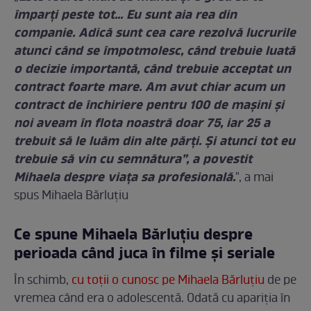
împarţi peste tot… Eu sunt aia rea din
companie. Adică sunt cea care rezolvă lucrurile
atunci când se împotmolesc, când trebuie lua­tă
o decizie importantă, când trebuie acceptat un
contract foarte mare. Am avut chiar acum un
contract de închiriere pentru 100 de maşini şi
noi aveam în flota noastră doar 75, iar 25 a
trebuit să le luăm din alte părţi. Şi atunci tot eu
trebuie să vin cu semnătura”, a povestit
Mihaela despre viața sa profesională.
", a mai
spus Mihaela Bărluțiu
Ce spune Mihaela Bărluțiu despre
perioada când juca în filme și seriale
În schimb,
cu toții o cunosc pe Mihaela Bărluțiu
de pe
vremea când era o adolescentă. Odată cu apariția în