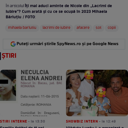
Îți mai aduci aminte de Nicole din „Lacrimi de
În articolul
Iubire”? Cum arată și cu ce se ocupă în 2023 Mihaela
Bărluțiu / FOTO
:
mihaela barlutiu
lacrimi de iubire
afacere
sot
copii
Puteți urmări știrile SpyNews.ro și pe Google News
ȘTIRI
STIRI INTERNE
• la 13:30
SHOWBIZ INTERN
• la 12:49