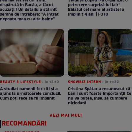
Familia fetiței de 11 ani,
Vlăduța Lupău i-a organizat o
dispărută în Bacău, a făcut
petrecere surpriză lui Iair!
acuzații! Un detaliu a stârnit
Băiatul cel mare al artistei a
semne de întrebare: ”A intrat
împlinit 4 ani | FOTO
nepoata mea cu alte haine”
BEAUTY & LIFESTYLE
• la 12:10
SHOWBIZ INTERN
• la 11:39
A studiat oamenii fericiți și a
Cristina Spătar a recunoscut că
ajuns la următoarele concluzii.
banii sunt foarte importanți! Ce
Cum poți face să fii împlinit
nu va putea, însă, să cumpere
niciodată
VEZI MAI MULT
RECOMANDĂRI