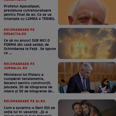
REDACTIA.RO
Profetul Apocalipsei,
previziune cutremuratoare
pentru final de an. Ce se va
intampla cu LUMEA e TERIBIL
RECOMANDARE PE
REDACTIA.RO
Ce să nu arunci SUB NICI O
FORMA din casă astăzi, de
Schimbarea la Față . Se spune
ca ....
RECOMANDARE PE
JURNALUL.RO
Ministerul lui Pîslaru a
cumpărat tensiometre,
bocanci pentru construcții,
jaluzele, 30 de kilograme de
miere și 50 de kilograme de
cafea
RECOMANDARE PE A1.RO
Cum a surprins-o Dani Oțil pe
soția lui în vacanță: „Și-a