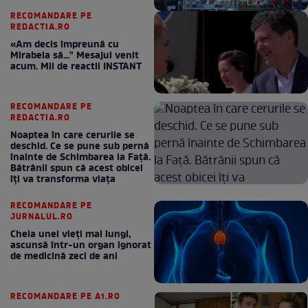
RECOMANDARE PE
REDACTIA.RO
«Am decis împreună cu
Mirabela să..." Mesajul venit
acum. Mii de reactii INSTANT
RECOMANDARE PE
REDACTIA.RO
Noaptea în care cerurile se
deschid. Ce se pune sub pernă
înainte de Schimbarea la Față.
Bătrânii spun că acest obicei
îți va transforma viața
RECOMANDARE PE
JURNALUL.RO
Cheia unei vieți mai lungi,
ascunsă într-un organ ignorat
de medicină zeci de ani
RECOMANDARE PE A1.RO