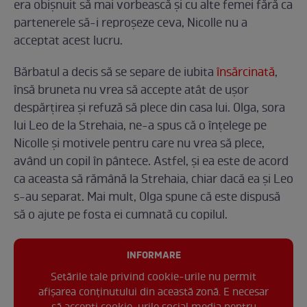
era obișnuit să mai vorbească și cu alte femei fără ca
partenerele să-i reproșeze ceva, Nicolle nu a
acceptat acest lucru.
Bărbatul a decis să se separe de iubita
însărcinată
,
însă bruneta nu vrea să accepte atât de ușor
despărțirea și refuză să plece din casa lui. Olga, sora
lui Leo de la Strehaia, ne-a spus că o înțelege pe
Nicolle și motivele pentru care nu vrea să plece,
având un copil în pântece. Astfel, și ea este de acord
ca aceasta să rămână la Strehaia, chiar dacă ea și Leo
s-au separat. Mai mult, Olga spune că este dispusă
să o ajute pe fosta ei cumnată cu copilul.
INFORMARE
Setările tale privind cookie-urile nu permit
afișarea conținutului din această zonă. E necesar