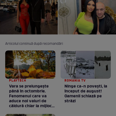
Articolul continuă după recomandări
PLAYTECH
ROMANIA TV
Vara se prelungeşte
Ninge ca-n povești, la
până în octombrie.
început de august!
Fenomenul care va
Oamenii schiază pe
aduce noi valuri de
străzi
căldură chiar la mijlocul
toamnei