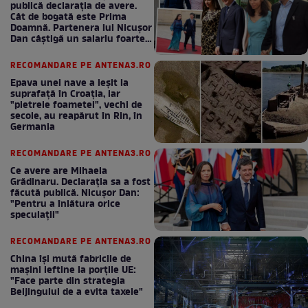
publică declarația de avere.
Cât de bogată este Prima
Doamnă. Partenera lui Nicușor
Dan câștigă un salariu foarte
bun în fiecare lună!
RECOMANDARE PE ANTENA3.RO
Epava unei nave a ieșit la
suprafață în Croația, iar
"pietrele foametei", vechi de
secole, au reapărut în Rin, în
Germania
RECOMANDARE PE ANTENA3.RO
Ce avere are Mihaela
Grădinaru. Declarația sa a fost
făcută publică. Nicușor Dan:
"Pentru a înlătura orice
speculații"
RECOMANDARE PE ANTENA3.RO
China își mută fabricile de
mașini ieftine la porțile UE:
"Face parte din strategia
Beijingului de a evita taxele"