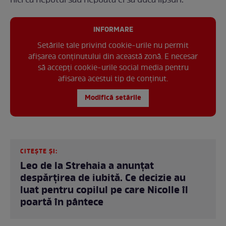
nici ca nepotul sau nepoata ei să ducă lipsuri.
INFORMARE
Setările tale privind cookie-urile nu permit
afișarea conținutului din această zonă. E necesar
să accepți cookie-urile social media pentru
afisarea acestui tip de conținut.
Modifică setările
CITEȘTE ȘI:
Leo de la Strehaia a anunțat
despărțirea de iubită. Ce decizie au
luat pentru copilul pe care Nicolle îl
poartă în pântece