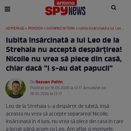
HOMEPAGE
»
MONDEN
»
SHOWBIZ INTERN
» Iubita însărcinată a lui Leo de la Strehaia nu acceptă despărțirea! Nicolle nu vrea să plece din casă, chiar dacă ”i s-au dat papucii”
Iubita însărcinată a lui Leo de la
Strehaia nu acceptă despărțirea!
Nicolle nu vrea să plece din casă,
chiar dacă ”i s-au dat papucii”
Razvan Paltin
De
.
Publicat pe 18.05.2026 la 13:17 Actualizat pe
18.05.2026 la 13:17
Leo de la Strehaia s-a despărțit de iubită, însă
aceasta nu vrea să accepte separarea! Nicolle,
însărcinată în 4 luni, nu vrea să plece din casa în care
a locuit până acum cu Leo. Am aflat și motivele,