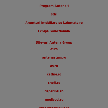
Program Antena 1
Stiri
Anunturi imobiliare pe Lajumate.ro
Echipa redactionala
Site-uri Antena Group
a1.ro
antenastars.ro
as.ro
catine.ro
chefi.ro
deparinti.ro
medicool.ro