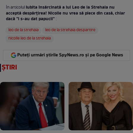
Iubita însărcinată a lui Leo de la Strehaia nu
În articolul
acceptă despărțirea! Nicolle nu vrea să plece din casă, chiar
dacă ”i s-au dat papucii”
:
leo de la strehaia
leo de la strehaia despartire
nicolle leo de la strehaia
Puteți urmări știrile SpyNews.ro și pe Google News
ȘTIRI