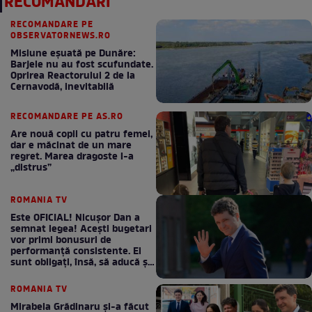
RECOMANDĂRI
RECOMANDARE PE
OBSERVATORNEWS.RO
Misiune eșuată pe Dunăre:
Barjele nu au fost scufundate.
Oprirea Reactorului 2 de la
Cernavodă, inevitabilă
RECOMANDARE PE AS.RO
Are nouă copii cu patru femei,
dar e măcinat de un mare
regret. Marea dragoste l-a
„distrus”
ROMANIA TV
Este OFICIAL! Nicușor Dan a
semnat legea! Acești bugetari
vor primi bonusuri de
performanță consistente. Ei
sunt obligați, însă, să aducă și
bani la bugetul de stat
ROMANIA TV
Mirabela Grădinaru și-a făcut