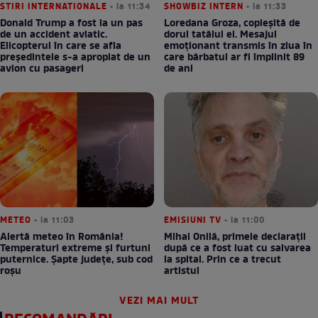
STIRI INTERNATIONALE
• la 11:34
SHOWBIZ INTERN
• la 11:33
Donald Trump a fost la un pas
Loredana Groza, copleșită de
de un accident aviatic.
dorul tatălui ei. Mesajul
Elicopterul în care se afla
emoționant transmis în ziua în
președintele s-a apropiat de un
care bărbatul ar fi împlinit 89
avion cu pasageri
de ani
METEO
• la 11:03
EMISIUNI TV
• la 11:00
Alertă meteo în România!
Mihai Onilă, primele declarații
Temperaturi extreme și furtuni
după ce a fost luat cu salvarea
puternice. Șapte județe, sub cod
la spital. Prin ce a trecut
roșu
artistul
VEZI MAI MULT