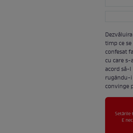
Dezvăluira 
timp ce se
confesat f
cu care s-
acord să-l 
rugându-i 
convinge p
Setările
E nec