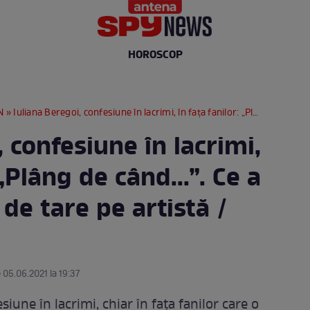
HOROSCOP
N
» Iuliana Beregoi, confesiune în lacrimi, în fața fanilor: „Plâng de când...”. Ce a întristat-o atât de tare pe artistă / FOTO
, confesiune în lacrimi,
 „Plâng de când...”. Ce a
 de tare pe artistă /
 05.06.2021 la 19:37
siune în lacrimi, chiar în fața fanilor care o