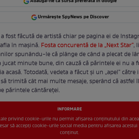
Adaugă-ne ca sursă preferată în Google
Urmărește SpyNews pe Discover
a fost făcută de artistă chiar pe pagina ei de Instag
 afla în mașină.
Fosta concurentă de la „Next Star”
, 
anilor spunându-le că plânge de când a plecat de lâ
a jucat minute bune, din cauză că părintele ei nu a f
ia acasă. Totodată, vedeta a făcut și un „apel” către 
să trimită cât mai multe mesaje, sperând că astfel î
e părintele cântăreței.
INFORMARE
 tale privind cookie-urile nu permit afișarea conținutului din acea
esar să accepți cookie-urile social media pentru afisarea acestui 
conținut.