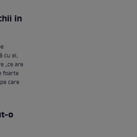
hii în
pe
 cu ei,
re „ce are
e foarte
 pe care
ut-o