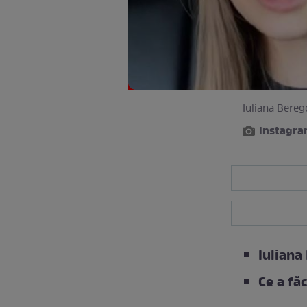
Iuliana Berego
Instagr
Iuliana
Ce a fă