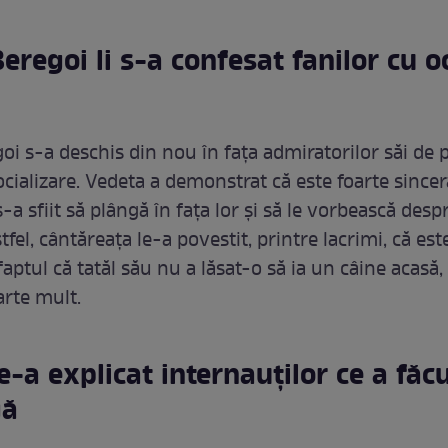
Beregoi li s-a confesat fanilor cu oc
oi s-a deschis din nou în fața admiratorilor săi de 
ocializare. Vedeta a demonstrat că este foarte sinceră
s-a sfiit să plângă în fața lor și să le vorbească desp
stfel, cântăreața le-a povestit, printre lacrimi, că est
aptul că tatăl său nu a lăsat-o să ia un câine acasă,
arte mult.
le-a explicat internauților ce a făc
gă