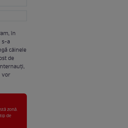
ram, în
li s-a
ngă câinele
ost de
internauți,
l vor
stă zonă.
tip de